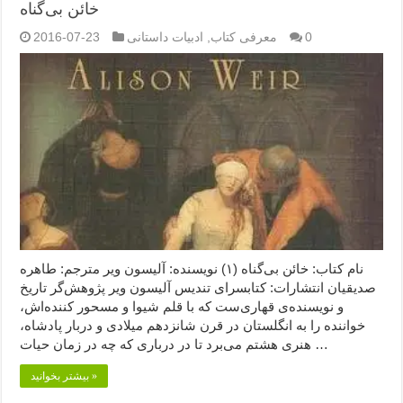
خائن بی‌گناه
0
معرفی کتاب
,
ادبیات داستانی
2016-07-23
نام کتاب: خائن بی‌گناه (۱) نویسنده: آلیسون ویر مترجم: طاهره
صدیقیان انتشارات: کتابسرای تندیس آلیسون ویر پژوهش‌گر تاریخ
و نویسنده‌ی قهاری‌ست که با قلم شیوا و مسحور کننده‌اش،
خواننده را به انگلستان در قرن شانزدهم میلادی و دربار پادشاه،
هنری هشتم می‌برد تا در درباری که چه در زمان حیات …
بیشتر بخوانید »