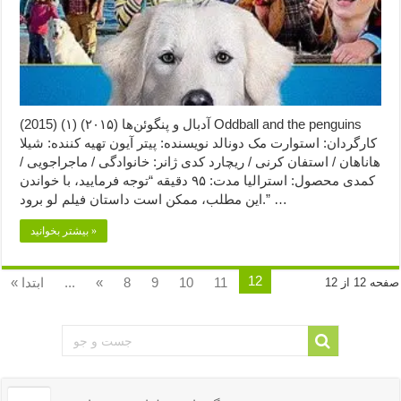
آدبال و پنگوئن‌ها (۲۰۱۵) (۱) (2015) Oddball and the penguins
کارگردان: استوارت مک دونالد نویسنده: پیتر آیون تهیه کننده: شیلا
هاناهان / استفان کرنی / ریچارد کدی ژانر: خانوادگی / ماجراجویی /
کمدی محصول: استرالیا مدت: ۹۵ دقیقه “توجه فرمایید،‌ با خواندن
این مطلب، ممکن است داستان فیلم لو برود.” …
بیشتر بخوانید »
12
11
10
9
8
«
...
« ابتدا
صفحه 12 از 12