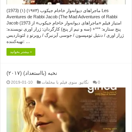
ماجراهای دیوانه‌وار خاخام جیکوب (۱۹۷۳) (۱) (1973) Les
Aventures de Rabbi Jacob (The Mad Adventures of Rabbi
Jacob (1973 امتیاز فیلم «ماجراهای دیوانه‌وار خاخام جیکوب» از
پنج ستاره: ***+ (سه و نیم از پنج) کارگردان: ژرار اوری نویسنده:
ژرار اوری / دنئیل تومپسون / جوسی آیزنبرگ / روبرتو دِ لئوناردیس
تهیه‌کننده: …
بیشتر بخوانید »
نخبه (بااستعداد) (۲۰۱۷)
0
نگاتیو
,
منوی فیلم با مخلفات
2019-01-10