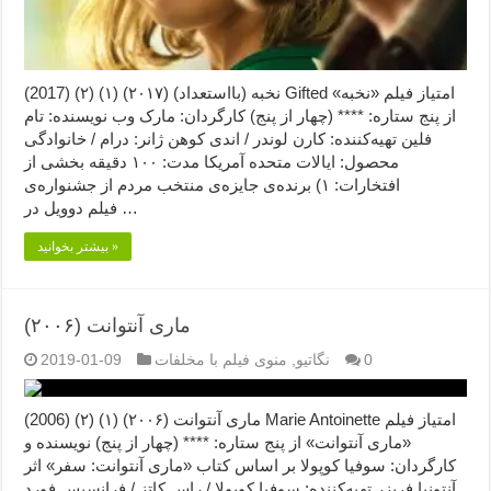
نخبه (بااستعداد) (۲۰۱۷) (۱) (۲) (2017) Gifted امتیاز فیلم «نخبه»
از پنج ستاره: **** (چهار از پنج) کارگردان: مارک وب نویسنده: تام
فلین تهیه‌کننده: کارن لوندر / اندی کوهن ژانر: درام / خانوادگی
محصول: ایالات متحده آمریکا مدت: ۱۰۰ دقیقه بخشی از
افتخارات: ۱) برنده‌ی جایزه‌ی منتخب مردم از جشنواره‌ی
فیلم دوویل در …
بیشتر بخوانید »
ماری آنتوانت (۲۰۰۶)
0
نگاتیو
,
منوی فیلم با مخلفات
2019-01-09
ماری آنتوانت (۲۰۰۶) (۱) (۲) (2006) Marie Antoinette امتیاز فیلم
«ماری آنتوانت» از پنج ستاره: **** (چهار از پنج) نویسنده و
کارگردان: سوفیا کوپولا بر اساس کتاب «ماری آنتوانت: سفر» اثر
آنتونیا فریزر تهیه‌کننده: سوفیا کوپولا / راس کاتز / فرانسیس فورد