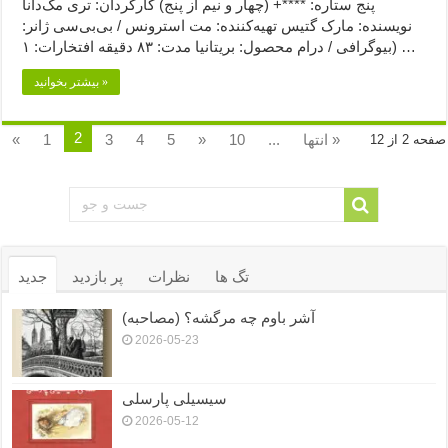
پنج ستاره: ****+ (چهار و نیم از پنج) کارگردان: تری مک‌دانا
نویسنده: مارک گتیس تهیه‌کننده: مت استرونس / بی‌بی‌سی ژانر:
بیوگرافی / درام محصول: بریتانیا مدت: ۸۳ دقیقه افتخارات: ۱) …
بیشتر بخوانید »
2
انتها »
...
10
»
5
4
3
1
«
صفحه 2 از 12
تگ ها
نظرات
پر بازدید
جدید
آشر باوم چه مرگشه؟ (مصاحبه)
2026-05-23
سیسیلی پارسلی
2026-05-12