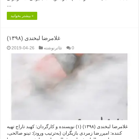
…
بیشتر بخوانید »
غلامرضا لبخندی (۱۳۹۸)
0
تئاترنوشته
2019-04-26
غلامرضا لبخندی (۱۳۹۸) (۱) نویسنده و کارگردان: کهبد تاراج تهیه
کننده: امیررضا زمردی بازیگران (به‌ترتیب ورود): تینو صالحی،