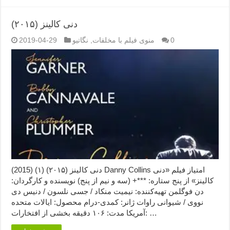
دنی کالینز (۲۰۱۵)
0
منوی فیلم با مخلفات
,
نگاتیو
2019-04-29
دنی کالینز (۲۰۱۵) (۱) (2015) Danny Collins امتیاز فیلم «دنی
کالینز» از پنج ستاره: ***+ (سه و نیم از پنج) نویسنده و کارگردان:
دن فوگلمن تهیه‌کننده: نیمیت منکاد / جسی نلسون / دنیس دی
نووی / شیوانی راوات ژانر: کمدی-درام محصول: ایالات متحده
آمریکا مدت: ۱۰۶ دقیقه بخشی از افتخارات: …