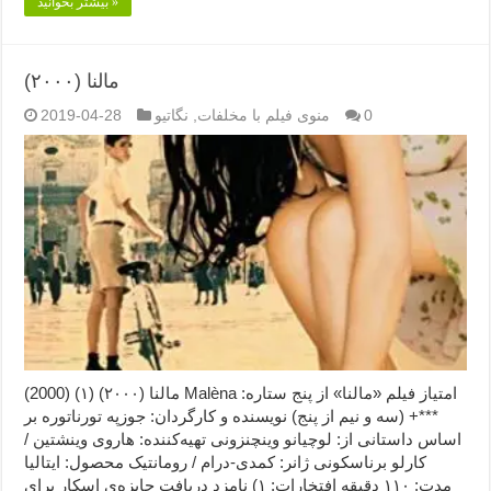
بیشتر بخوانید »
مالنا (۲۰۰۰)
0
منوی فیلم با مخلفات
,
نگاتیو
2019-04-28
مالنا (۲۰۰۰) (۱) (2000) Malèna امتیاز فیلم «مالنا» از پنج ستاره:
***+ (سه و نیم از پنج) نویسنده و کارگردان: جوزپه تورناتوره بر
اساس داستانی از: لوچیانو وینچنزونی تهیه‌کننده: هاروی وینشتین /
کارلو برناسکونی ژانر: کمدی-درام / رومانتیک محصول: ایتالیا
مدت: ۱۱۰ دقیقه افتخارات: ۱) نامزد دریافت جایزه‌ی اسکار برای