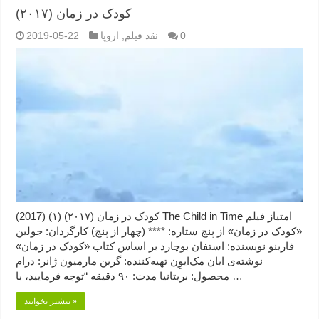
کودک در زمان (۲۰۱۷)
0
نقد فیلم
,
اروپا
2019-05-22
کودک در زمان (۲۰۱۷) (۱) (2017) The Child in Time امتیاز فیلم
«کودک در زمان» از پنج ستاره: **** (چهار از پنج) کارگردان: جولین
فارینو نویسنده: استفان بوچارد بر اساس کتاب «کودک در زمان»
نوشته‌ی ایان مک‌ایوِن تهیه‌کننده: گرین مارمیون ژانر: درام
محصول: بریتانیا مدت: ۹۰ دقیقه “توجه فرمایید،‌ با …
بیشتر بخوانید »