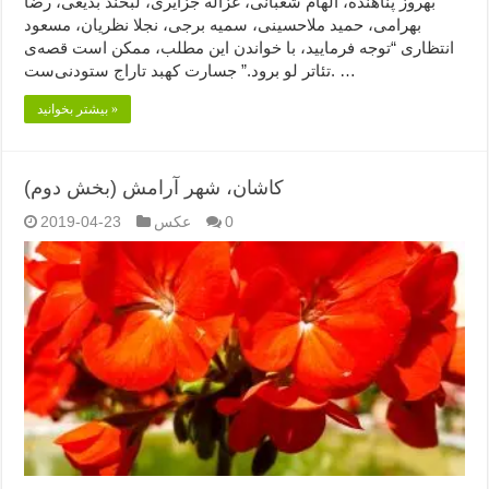
بهروز پناهنده، الهام شعبانی، غزاله جزایری، لبخند بدیعی، رضا
بهرامی، حمید ملاحسینی، سمیه برجی، نجلا نظریان، مسعود
انتظاری “توجه فرمایید،‌ با خواندن این مطلب، ممکن است قصه‌ی
تئاتر لو برود.” جسارت کهبد تاراج ستودنی‌ست. …
بیشتر بخوانید »
کاشان، شهر آرامش (بخش دوم)
0
عکس
2019-04-23