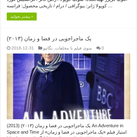
کوپولا ژانر: بیوگرافی / درام / تاریخی محصول: فرانسه …
بیشتر بخوانید »
یک ماجراجویی در فضا و زمان (۲۰۱۳)
0
منوی فیلم با مخلفات
,
نگاتیو
2018-12-31
یک ماجراجویی در فضا و زمان (۲۰۱۳) (2013) An Adventure in
Space and Time امتیاز فیلم «یک ماجراجویی در فضا و زمان» از