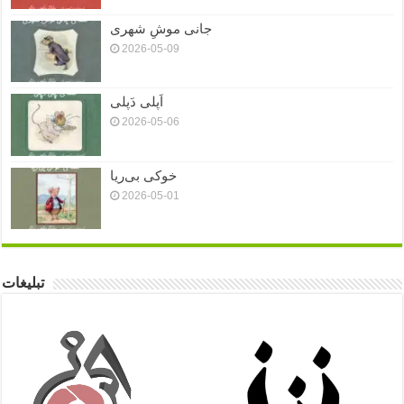
جانی موشِ شهری
2026-05-09
اَپلی دَپلی
2026-05-06
خوکی بی‌ریا
2026-05-01
تبلیغات