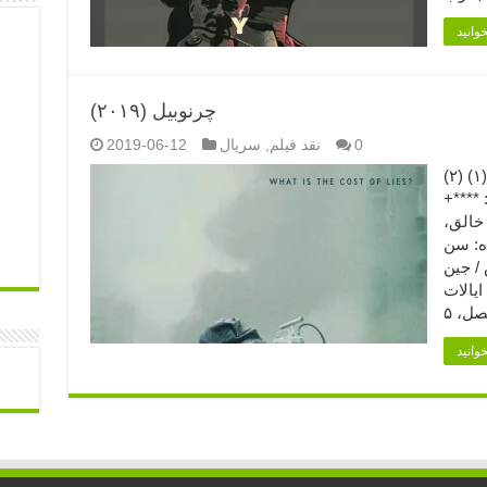
چرنوبیل (۲۰۱۹)
0
نقد فیلم
,
سریال
2019-06-12
چرنوبیل (۲۰۱۹) (۱) (۲) Chernobyl (2019) امتیاز
 ****+
 خالق،
ده: سن
/ جین
ایالات