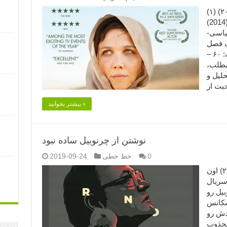
زن محترم (۲۰۱۴) (۱) The Honourable Woman
) نویسنده و کارگردان: هوگو بلیک
سیاسی-
ک فصل
(مینی‌سریال)، ۸ قسمت مدت هر قسمت: ۶۰ –
 مطلب،
لیل و
بیشتر بخوانید »
نوشتن از چرنوبیل ساده نبود
0
خط خطی
2019-09-24
نوشتن از «چرنوبیل» ساده نبود.. (۱) (۲) اون
سریال
یل رو
 سکانس
دش رو