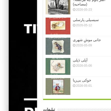
(مصاحبه)
2026-05-23
سیسیلی پارسلی
2026-05-12
جانی موشِ شهری
2026-05-09
اَپلی دَپلی
2026-05-06
خوکی بی‌ریا
2026-05-01
تبلیغات