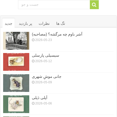
تگ ها
نظرات
پر بازدید
جدید
آشر باوم چه مرگشه؟ (مصاحبه)
2026-05-23
سیسیلی پارسلی
2026-05-12
جانی موشِ شهری
2026-05-09
اَپلی دَپلی
2026-05-06