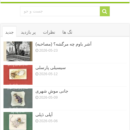
تگ ها
نظرات
پر بازدید
جدید
آشر باوم چه مرگشه؟ (مصاحبه)
2026-05-23
سیسیلی پارسلی
2026-05-12
جانی موشِ شهری
2026-05-09
اَپلی دَپلی
2026-05-06