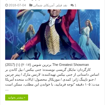
1
نقد فیلم
,
آمریکای شمالی
2018-07-04
برترین شومن (۲۰۱۷) (۱) (2017) The Greatest Showman
کارگردان: مایکل گریسی نویسنده: جنی بیکس / بیل کاندن بر
اساس داستانی از جنی بیکس تهیه‌کننده: لارنس مارک / پیتر چرنین
/ جنو تاپینگ ژانر: کمدی / موزیکال محصول: ایالات متحده آمریکا
مدت: ۱۰۵ دقیقه “توجه فرمایید،‌ با خواندن این مطلب، ممکن است
…
بیشتر بخوانید »