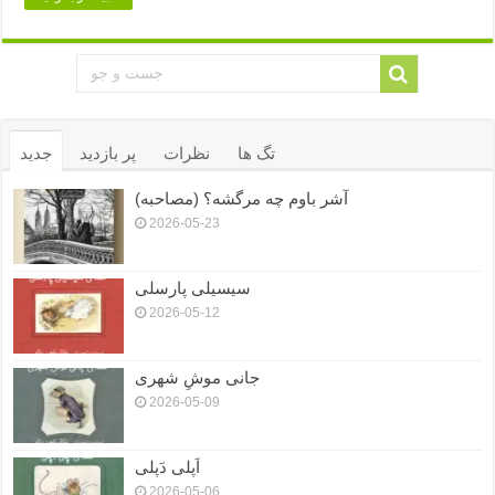
تگ ها
نظرات
پر بازدید
جدید
آشر باوم چه مرگشه؟ (مصاحبه)
2026-05-23
سیسیلی پارسلی
2026-05-12
جانی موشِ شهری
2026-05-09
اَپلی دَپلی
2026-05-06