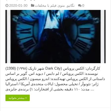
0
نگاتیو
,
منوی فیلم با مخلفات
2020-01-30
شهر تاریک (۱۹۹۸) (1998) Dark City) کارگردان: الکس پرویاس
نویسنده: الکس پرویاس / لم دابس / دیوید اس. گویر بر اساس
داستانی از الکس پرویاس تهیه‌کننده: اندرو میسون / الکس پرویاس
ژانر: نئونوآر / تخیلی محصول: ایالات متحده‌ی آمریکا / استرالیا
مدت: ۱۱۰ دقیقه بخشی از افتخارات: ۱) برنده‌ی جایزه‌ی …
بیشتر بخوانید »