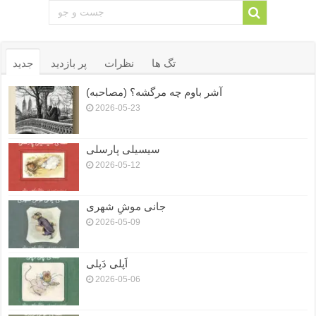
تگ ها
نظرات
پر بازدید
جدید
آشر باوم چه مرگشه؟ (مصاحبه)
2026-05-23
سیسیلی پارسلی
2026-05-12
جانی موشِ شهری
2026-05-09
اَپلی دَپلی
2026-05-06