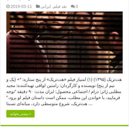
0
نقد فیلم
,
ایرانی
2019-03-11
هت‌تریک (۱۳۹۵) (۱) امتیاز فیلم «هت‌تریک» از پنج ستاره: *+ (یک و
نیم از پنج) نویسنده و کارگردان: رامتین لوافی تهیه‌کننده: مجید
مطلبی ژانر: درام / اجتماعی محصول: ایران مدت: ۹۰ دقیقه “توجه
فرمایید،‌ با خواندن این مطلب، ممکن است داستان فیلم لو برود.”
هت‌تریک، شروع متوسطی دارد، میانه‌ای نسبتا …
بیشتر بخوانید »