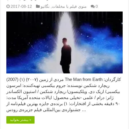
0
منوی فیلم با مخلفات
,
نگاتیو
2017-08-12
مردی از زمین (۲۰۰۷) (۱) (2007) The Man from Earth کارگردان:
ریچارد شنکمن نویسنده: جروم بیکسبی تهیه‌کننده: امرسون
بیکسبی/ اریک دی. ویلکینسون/ ریچارد شنکمن / استیون الکساندر
ژانر: درام / علمی -تخیلی محصول: ایالات متحده آمریکا مدت:
۹۰ دقیقه بخشی از افتخارات: ۱) برنده‌ی جایزه بهترین فیلم‌نامه از
جشنواره‌ی بین‌المللی فیلم جزیره‌ی رودس …
بیشتر بخوانید »