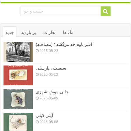
تگ ها
نظرات
پر بازدید
جدید
آشر باوم چه مرگشه؟ (مصاحبه)
2026-05-23
سیسیلی پارسلی
2026-05-12
جانی موشِ شهری
2026-05-09
اَپلی دَپلی
2026-05-06