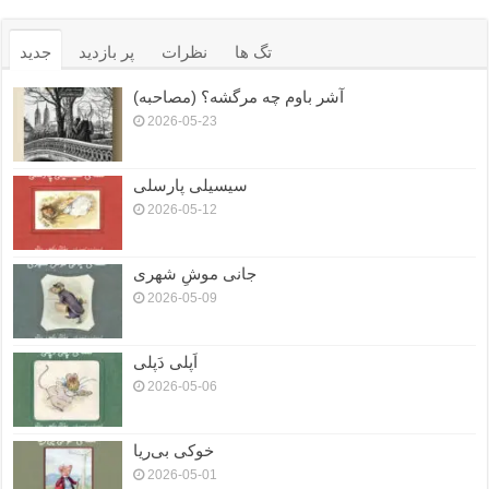
تگ ها
نظرات
پر بازدید
جدید
آشر باوم چه مرگشه؟ (مصاحبه)
2026-05-23
سیسیلی پارسلی
2026-05-12
جانی موشِ شهری
2026-05-09
اَپلی دَپلی
2026-05-06
خوکی بی‌ریا
2026-05-01