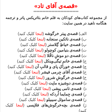
«قصه‌ی آقای تاد»
******************************
از مجموعه کتاب‌های کودکان به قلم خانم بئاتریکس پاتر و ترجمه
هنگامه ناهید در همین سایت:
الف)
قصه‌ی پیتر خرگوشه
(
اینجا
کلیک کنید)
ب)
قصه‌ی ناتکین سنجابه
(
اینجا
کلیک کنید)
پ)
قصه‌ی خیاطِ گِلاستر
(
اینجا
کلیک کنید)
ت)
قصه‌ی بنیامین کوچولو
(
اینجا
کلیک کنید)
ث)
قصه‌ی دو موشِ ناقُلا
(
اینجا
کلیک کنید)
ج)
قصه‌ی خانمِ تیگی‌وینکل
(
اینجا
کلیک کنید)
چ)
قصه‌ی
خوراکِ پای و قالبِ آن
(
اینجا
کلیک کنید)
ح)
قصه‌ی
آقای جِرمی فیشر
(
اینجا
کلیک کنید)
خ)
قصه‌ی خرگوشِ شرور
(
اینجا
کلیک کنید)
د)
قصه‌ی دوشیزه ماپت
(
اینجا
کلیک کنید)
ذ)
قصه‌ی تامی پیشی
(
اینجا
کلیک کنید)
ر)
قصه‌ی جِمایما اُردکه
(
اینجا
کلیک کنید)
ز)
قصه‌ی ساموئل سیبیلو
(
اینجا
کلیک کنید)
ژ)
قصه‌ی بچه‌خرگوش‌های فلاپسی
(
اینجا
کلیک
کنید)