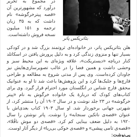
در مجموع به تحریر
درآورد که مشهورترین آن
«قصه پیترخرگوشه» نام
داشت که به ۳۵ زبان
ترجمه و ۱۵۱ میلیون
نسخه فروش داشته‌است.
بئاتریکس پاتر
هلن بئاتریکس پاتر، در خانواده‌ای ثروتمند بزرگ شد و در کودکی
بسیار تنها و منزوی زندگی کرد و به دلیل پرورش یافتن در اسکاتلد
کنار دریاچه «دیستریکت»، علاقه ویژه‌ای به این محیط سبز و
وحشی داشت و همین فضا را در غالب تصویرسازی‌هایش نیز
جاودان کرده‌است. وی پس از مدتی شروع به مطالعه و طراحی
قارچ‌ها و جلبک‌ها کرد و این پژوهش‌ها باعث شد تا او به عنوانیک
محقق فارچ شناس در انگلستان مورد احترام قرار گیرد. وی برای
کتاب‌های کودک که دربارهٔ یک خانواده خرگوش به نام «پیتر
خرگوشه» در ۲۳ جلد نوشت و در سال ۱۹۰۲ آن را منتشر کرد، از
شهرتی جهانی برخوردار شد. او سال ۱۹۰۳ کتاب بعدی‌اش با
عنوان «قصه‌ی ناتکین سنجابه» را نوشت. پاتر نوشتن را سال
۱۹۲۰ به دلیل ضعف بینایی کم کرد. «قصه‌ی دو موشِ ناقُلا»،
«
قصه‌ی تامی پیشی
» و «قصه‌ی خوکی بی‌ریا» از دیگر آثار اوست.
پی‌نوشت: