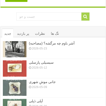
تگ ها
نظرات
پر بازدید
جدید
آشر باوم چه مرگشه؟ (مصاحبه)
2026-05-23
سیسیلی پارسلی
2026-05-12
جانی موشِ شهری
2026-05-09
اَپلی دَپلی