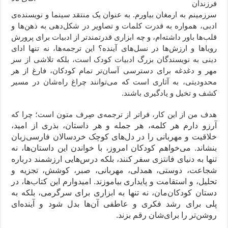
فرزندان
سرزمینم به ارمغان بیاورم. به عنوان یک منتقد سینما و نویسنده‌ی
ادبی، همواره به قدرت کلمات و تصاویر در شکل‌دهی به ذهن‌ها و
قلب‌ها باور داشته‌ام، و چه ابزاری قدرتمندتر از ادبیات برای پرورش
رویاها و ارزش‌ها در نسل‌های آینده؟ این ترجمه‌ها، نه تنها ادای
دینی به نویسندگان بزرگ ادبیات کودک است، بلکه تلاشی از سر
مهر و دغدغه برای دسترسی آسان‌تر تمام کودکان، فارغ از هر
محدودیتی، به آثاری است که می‌توانند چراغ راه‌شان در مسیر
کشف و تخیل و یادگیری باشند.
هدف من از این کار، فراتر از ترجمه‌ی صِرف متون است؛ چرا که
آرزو دارم هر کلمه، هر جمله و هر داستان، بذری از امید،
خلاقیت و مهربانی را در دل‌های کوچک خردسالان فارسی‌زبان
بنشاند. می‌خواهم کودکان امروز، با خواندن این داستان‌ها، نه
تنها به دنیای فانتزی سفر کنند، بلکه درس‌هایی ارزشمند درباره
شجاعت، دوستی، همدلی، مهربانی، صبر، کوشش، تجزیه و
تحلیل، و استقامت و پایداری بیاموزند. امیدوارم این کتاب‌ها، در
دستان کودکان‌مان، نه تنها به ابزاری برای سرگرمی، بلکه به
پلی برای رشد فکری و عاطفی آن‌ها بدل شود و آینده‌ای
روشن‌تر را برای‌شان رقم بزند.