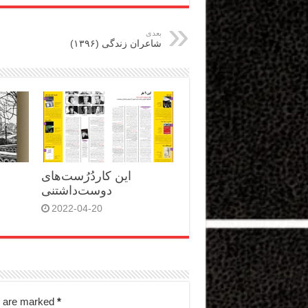
بعدی
شاعران زندگی (۱۳۹۶)
این کاردُرُست‌های
دوست‌داشتنی
2022-04-20
s are marked
*