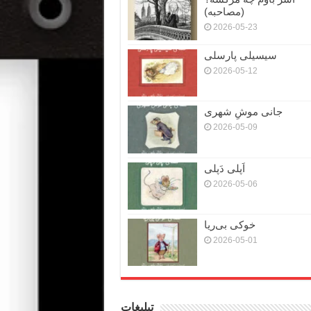
(مصاحبه)
2026-05-23
سیسیلی پارسلی
2026-05-12
جانی موشِ شهری
2026-05-09
اَپلی دَپلی
2026-05-06
خوکی بی‌ریا
2026-05-01
تبلیغات