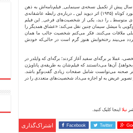
سال پیش از تکمیل نسخه‌ی سینمایی ِ فیلم‌نامه‌اش به ذهن
بیلی وایلدر رسیده بود. وفتی که فیلم برخورد کوتاه (۱۹۴۵) اثر دیوید لین ـ درباره‌ی رابطه عاشقانه‌ی
‌ی متوسط ـ را دید، یکی از شخصیت‌های فرعی ِ این فیلم
‌وگویی با میشل سیمان چنین نقل می‌کند: «عشاق همدیگر را
لی ملاقات می‌کنند. فکر می‌کنم شخصیت جالب ما همان
دد می‌بیند رختخوابش هنوز گرم است در حالی‌که خودش
خصی، عملا بر برگه‌ای سفید آغاز کردند؛ برگه‌ای که وایلدر در
cum deo [هر چه خدا بخواهد]. آن‌ها می‌دانستند که فیلم‌شان به طریقه‌ی پاناویژن
 هر صحنه می‌توانست شامل صفحات زیادی گفت‌وگو باشد.
تصویر عریض به او اجازه می‌داد شخصیت‌های متعددی را در
نیلا
اینجا کلیک کنید.
Facebook
Twitter
Goo
اشتراک‌گذاری