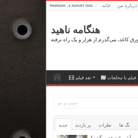
درباره من
خانه
THURSDAY , 6 AUGUST 2026
هنگامه ناهید
فیلم با مخلفات
نقد فیلم
تگ ها
نظرات
پر بازدید
جدید
آشر باوم چه مرگشه؟