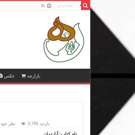
بازارچه
عکس
3,785 بازدید
نظر خود ر
نام کتاب: آپارتمان