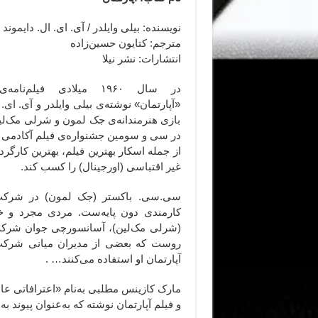
نویسنده: بیلی وایلدر / آی. ای. ال. دایموند
مترجم: کتایون حسین‌زاده
انتشارات: نشر نیلا
در سال ۱۹۶۰ میلادی فیلم
«آپارتمان» نوشته‌ی بیلی وایلدر و آی. ای. 
بازی هنرمندانه‌ی جک لمون و شرلی مک‌ل
در سی و سومین جشنواره‌ی فیلم آکادمی او
از جمله اسکار بهترین فیلم، بهترین کارگردا
غیر اقتباسی (اورجینال) را کسب کند.
سی.سی. باکستر (جک لمون) در شرکت 
کارمندی دون پایه‌ست. مردی مجرد و 
(شرلی مک‌لین)، آسانسورچی جوان شرکت 
روست که بعضی از مدیران میانی شرکت ب
آپارتمان او استفاده می‌کنند… .
مارک کازینس مطلبی به‌‌نام «اعترافاتی عاش
و فیلم آپارتمان نوشته که به‌عنوان پیوند 