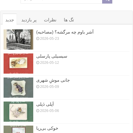
تگ ها
نظرات
پر بازدید
جدید
آشر باوم چه مرگشه؟ (مصاحبه)
2026-05-23
سیسیلی پارسلی
2026-05-12
جانی موشِ شهری
2026-05-09
اَپلی دَپلی
2026-05-06
خوکی بی‌ریا