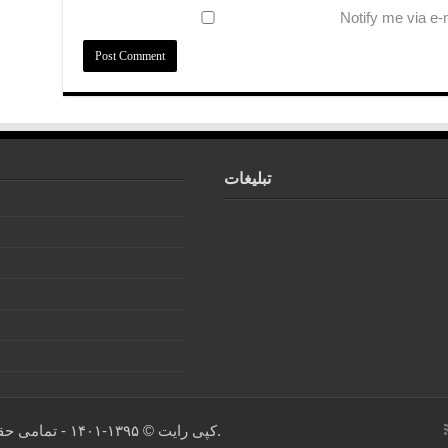
Notify me via e
تبلیغات
کپی رایت © ۱۳۹۵-۱۴۰۱ - تمامی حقوق برای سایت "هنگامه ناهید" محفوظ است.