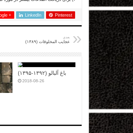
gle +
LinkedIn
Pinterest
بعدی
عجایب المخلوقات (۱۳۸۹)
باغ آلبالو (۱۳۹۲-۱۳۹۵)
2018-08-26