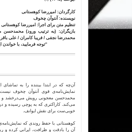
کارگردان
: امیررضا کوهستانی
نویسنده: آنتوآن چخوف
تنظیم متن برای اجرا
: امیررضا کوهستانی
بازیگران
: (به ترتیب ورود) محمدحسن مع
محمدرضا نجفی / فریبا کامران / علی باقری
“توجه فرمایید،‌ با خواندن
یک ی
آن‌چه که در ابتدا بیننده را به تماشای
نمایش‌نامه‌ی قوی آنتوآن چخوف نیست،
محمدحسن معجونی رویش می‌درخشد و آشفت
می‌کند. کاراکتری که به پوچی رسیده و
خوبی‌ست برای نقش ایوانف.
کوهستانی با حفظ روندی که نمایش‌نامه‌ی
آن را بادقت و ظرافت، ایرانی کرده و ر