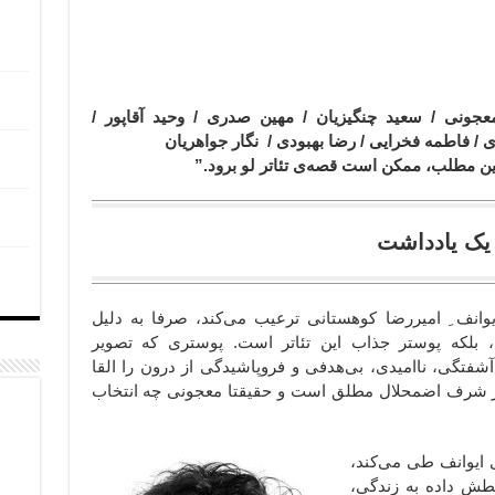
جونی / سعید چنگیزیان / مهین صدری / وحید آقاپور /
 / فاطمه فخرایی / رضا بهبودی / نگار جواهریان
 این مطلب، ممکن است قصه‌ی تئاتر لو برود.”
ادداشت
 ایوانف ِ امیررضا کوهستانی ترعیب می‌کند، صرفا به دلیل
 بلکه پوستر جذاب این تئاتر است. پوستری که تصویر
گی، ناامیدی، بی‌هدفی و فروپاشیدگی از درون را القا
 در شرف اضمحلال مطلق است و حقیقتا معجونی چه انتخاب
 ایوانف طی می‌کند،
بطش داده به زندگی،