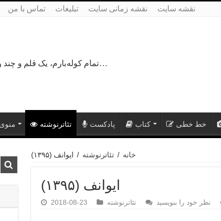
نقشه سایت
نقشه زمانی سایت
تبلیغات
تماس با من
تمام کوله‌بارم، یک قلم و چند ورق کاغذ، می‌گذرم از هزار و یک راه نرفته…
خط خطی
کتاب
پادکست
تئاترنوشته
منوی 
خانه
/
تئاترنوشته
/
ایوانف (۱۳۹۵)
ایوانف (۱۳۹۵)
نظر خود را بنویسید
تئاترنوشته
2018-08-23