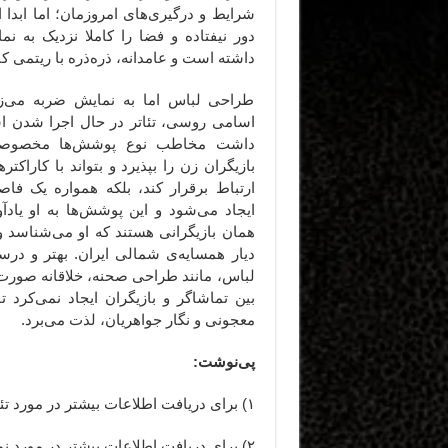
شرایط و درگیری‌های امروزمان؛ اما ابدا
دور نیفتاده و فضا را کاملا نزدیک به نم
داشته است و عامدانه، ذره‌ذره با ریتمی ک
طراحی لباس اما به نمایش ضربه می‌زند
اسامی روسی، تئاتر در حال اجرا شدن اس
داشت مخاطب نوع پوشش‌ها مخصوصا 
بازیگران زن را بپذیرد و بتواند با کاراکت
ارتباط برقرار کند، بلکه همواره یک فاص
ایجاد می‌شود و این پوشش‌ها به او یادآو
همان بازیگرانی هستند که او می‌شناسد و 
دیار همسایه‌ی شمالی ایران. بهتر و درس
لباس، مانند طراحی صحنه، خلاقانه صورت 
بین تماشاگر و بازیگران ایجاد نمی‌کرد
معجونی و نگار جواهریان، لذت می‌برد.
پی‌نوشت:
۱) برای دریافت اطلاعات بیشتر در مورد تئاتر «ایوانف»
۲) برای دریافت اطلاعات بیشتر در مورد نمایش‌نامه‌ی «ایوانف» در همین سایت