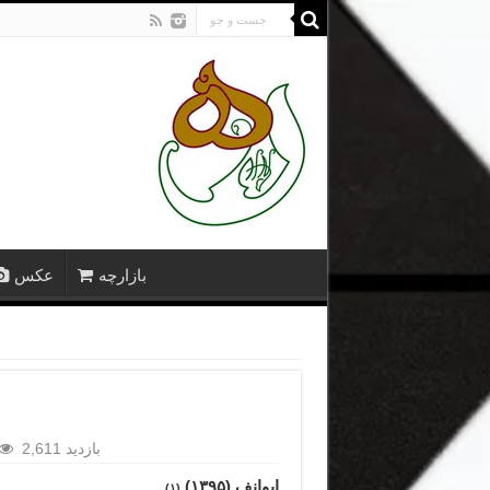
بازارچه
عکس
2,611 بازدید
ایوانف (۱۳۹۵)
(۱)