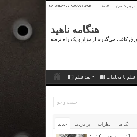
درباره من
خانه
SATURDAY , 8 AUGUST 2026
هنگامه ناهید
فیلم با مخلفات
نقد فیلم
تگ ها
نظرات
پر بازدید
جدید
آشر باوم چه مرگشه؟