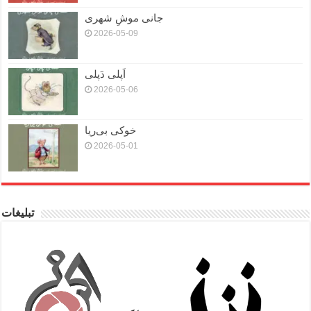
جانی موشِ شهری
2026-05-09
اَپلی دَپلی
2026-05-06
خوکی بی‌ریا
2026-05-01
تبلیغات