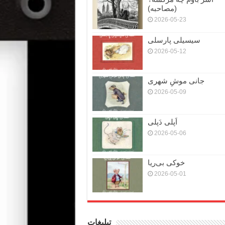
(مصاحبه)
2026-05-23
سیسیلی پارسلی
2026-05-12
جانی موشِ شهری
2026-05-09
اَپلی دَپلی
2026-05-06
خوکی بی‌ریا
2026-05-01
تبلیغات