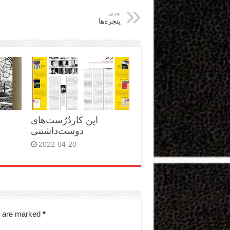
بعدی
پنجره‌ها
این کاردُرُست‌های
دوست‌داشتنی
2022-04-20
s are marked
*