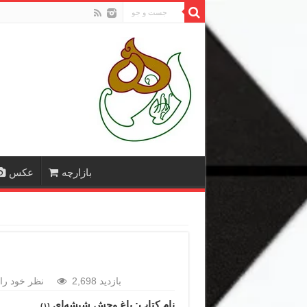
بازارچه
عکس
2,698 بازدید
نظر خود را 
نام کتاب: باغ وحش شیشه‌ای
(۱)