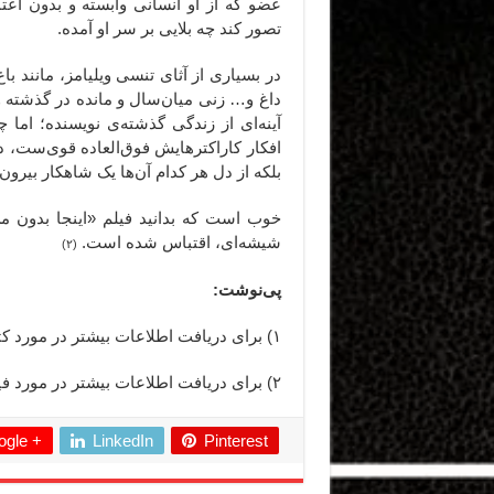
عضو که از او انسانی وابسته و بدون اعت
تصور کند چه بلایی بر سر او آمده.
در بسیاری از آثای تنسی ویلیامز،‌ مانند
با
داغ و… زنی میان‌سال و مانده در گذشته وج
آینه‌ای از زندگی گذشته‌ی نویسنده؛ ام
افکار کاراکترهایش فوق‌العاده قوی‌ست، در
بلکه از دل هر کدام آن‌ها یک شاهکار بیرون
خوب است که بدانید فیلم «اینجا بدون من
شیشه‌ای، اقتباس شده است.
(۲)
پی‌نوشت:
۱) برای دریافت اطلاعات بیشتر در مورد کتاب «باغ‌وحش شیشه‌ای»
۲) برای دریافت اطلاعات بیشتر در مورد فیلم «اینجا بدون من»
gle +
LinkedIn
Pinterest