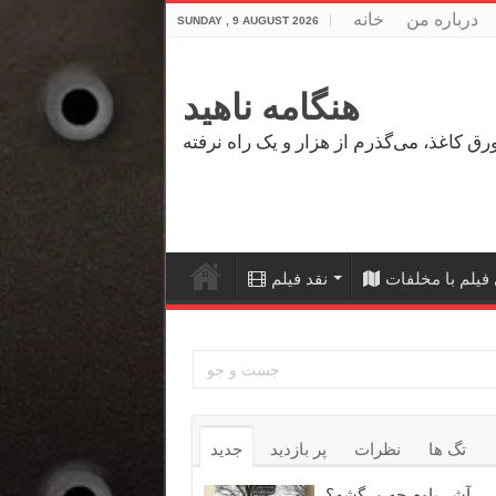
درباره من
خانه
SUNDAY , 9 AUGUST 2026
هنگامه ناهید
فیلم با مخلفات
نقد فیلم
تگ ها
نظرات
پر بازدید
جدید
آشر باوم چه مرگشه؟