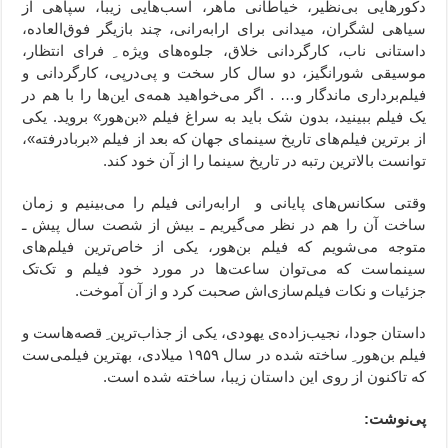
دکورهایی بی‌نظیر، خیاطانی ماهر، اسب‌هایی زیبا، سپاهی از
سیاهی لشگران، میدانی برای ارابه‌رانی، چند بازیگر فوق‌العاده،
داستانی ناب، کارگردانی خلاق، جلوه‌های ویژه‌ ِ فرای انتظار،
موسیقی شورانگیز، دو سال کار سخت و پی‌درپی، کارگردانی و
فیلم‌برداری ماندگار و… . اگر می‌خواهید همه‌ی این‌ها را با هم در
یک فیلم ببینید، بدون شک باید به سراغ فیلم «بن‌هور» بروید. یکی
از برترین‌ فیلم‌های تاریخ سینمای جهان که بعد از فیلم «بربادرفته»،
توانست بالاترین رتبه در تاریخ سینما را از آن خود کند.
وقتی سکانس‌های پایانی و ارابه‌رانی فیلم را می‌بینیم و زمان
ساخت آن را هم در نظر می‌گیریم ـ بیش از شصت سال پیش ـ
متوجه می‌شویم که فیلم بن‌هور، یکی از خاص‌ترین فیلم‌های
سینماست که می‌توان ساعت‌ها در مورد خود فیلم و تک‌تک
جزئیات و نکات فیلم‌سازی‌اش صحبت کرد و از آن آموخت.
داستان جودا، نجیب‌زاده‌ی یهودی، یکی از جذاب‌ترین ِ قصه‌هاست و
فیلم بن‌هور ِ ساخته شده در سال ۱۹۵۹ میلادی، بهترین فیلمی‌ست
که تاکنون از روی این داستان زیبا، ساخته شده است.
پی‌نوشت: