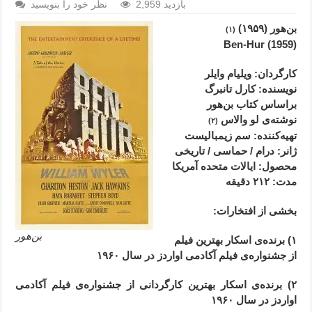
2,959 بازدید
نظر خود را بنویسید
بن‌هور (۱۹۵۹)
(۱)
(1959) Ben-Hur
کارگردان: ویلیام وایلر
نویسنده: کارل تانبرگ
براساس کتاب بن‌هور
نوشته‌ی
لو والاس
(۲)
تهیه‌کننده: سم زیمبالیست
ژانر
: درام / حماسی / تاریخی
محصول
: ایالات متحده آمریکا
مدت
: ۲۱۲
دقیقه
بخشی از افتخارات:
بن‌هور
۱) برنده‌ی اسکار بهترین فیلم
از جشنواره‌ی فیلم آکادمی اواردز در سال ۱۹۶۰
۲) برنده‌ی اسکار بهترین کارگردانی از جشنواره‌ی فیلم آکادمی
اواردز در سال ۱۹۶۰