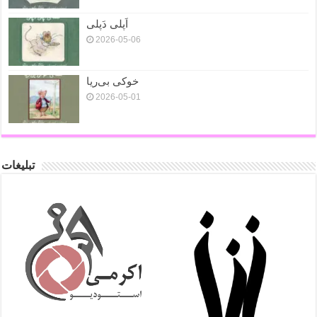
اَپلی دَپلی
2026-05-06
خوکی بی‌ریا
2026-05-01
تبلیغات