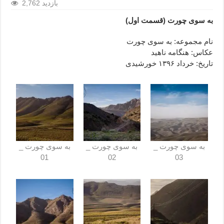
2,762 بازدید
به سوی چورت (قسمت اول)
نام مجموعه: به ‌سوی چورت
عکاس: هنگامه ناهید
تاریخ: خرداد ۱۳۹۶ خورشیدی
به ‌سوی چورت _
به ‌سوی چورت _
به ‌سوی چورت _
01
02
03