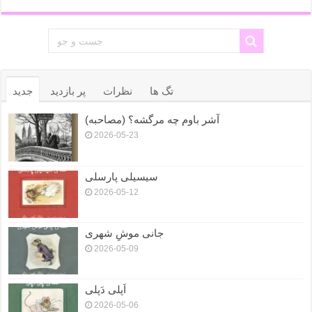
تگ ها
نظرات
پر بازدید
جدید
آشر باوم چه مرگشه؟ (مصاحبه)
2026-05-23
سیسیلی پارسلی
2026-05-12
جانی موشِ شهری
2026-05-09
اَپلی دَپلی
2026-05-06