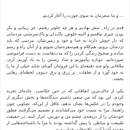
… و ما سفرمان به سوی چورت را آغاز کردیم.
قدم در راه ِ سفر نهادیم و هر چه جلوتر رفتیم، جز زیبایی و بکر
بودن چیزی نیافتیم و البته خلوص. پاک‌دلی و پاک‌سرشتی مردمانی
که دل خوش دارند به خدا و خود و زمین‌شان. مردمی که باید
نزدشان برویم، هم‌کلام و هم‌سفره‌شان شویم و از آنان راه و رسم
ساده و صحیح زندگی کردن را که مدت‌هاست به دست فراموشی
سپرده‌ایم، دوباره بیآموزیم و شاد زیستن را به یاد آوریم. آری،
ملاقاتی ولو چند دقیقه‌ای با این فروتنان گم‌نام، شاید خیلی از ما را
به خود آورد و از تعلقات ِ پر زرق و برق دنیوی، لحظه‌ای رهایی
بخشد.
یکی از جالب‌ترین اتفاقاتی که در حین عکاسی ِ جاده‌ای تجربه
کردم، این بود که من سعی داشتم دیدگاه‌ه‌ها و بخش دیگری از
وجودم را در عکس‌ها نشان بدهم، غافل از این‌که، تصاویر، چون
راهنما، مرا به سمت خود می‌کشاندند و تصمیم می‌گرفتند چطور
خودشان را از دریچه‌ی چشم من و دوربین، ابراز کنند. در حقیقت
طبیعت و مناظر، پا پیش گذاشته بودند تا مرا با ناشناخته‌‌هایی از
وجودم آشنا کنند، یافته‌‌هایی جذاب و نو.