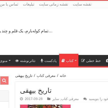
نقشه سایت
نقشه زمانی سایت
تبلیغات
تماس با من
تمام کوله‌بارم، یک قلم و چند ورق کاغذ، می‌گذرم از هزار و یک راه نرفته…
خط خطی
کتاب
پادکست
تئاترنوشته
منوی 
خانه
/
معرفی کتاب
/
تاریخ بیهقی
تاریخ بیهقی
ود را بنویسید
معرفی کتاب
,
سایر
2017-09-28