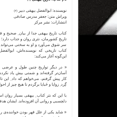
نویسنده: ابوالفضل بیهقی دبیر
(۲)
ویراش متن: جعفر مدرس صادقی
انتشارات: نشر مرکز
کتاب تاریخ بیهقی جدا از بیان ِ صحیح و قا
تاریخ کشورمان، نثری روان و جذاب دارد؛ نث
سر شوق می‌آورد و او به سختی می‌تواند ا
کتاب تاریخی که نویسنده‌اش، ابوالفضل 
این‌گونه آغاز می‌کند:
« در دیگر تواریخ چنین طول و عرضی ن
آسان‌تر گرفته‌اند و شمتی بیش یاد نکرده‌
کار پیش گرفتم، می‌خواهم که داد ِ این تا
گِرد ِ زوایا و خَبایا برگردم تا هیچ چیز از 
با این که نثر کتاب ِ بیهقی بسیار روان
دلچسبی و روانی آن افزوده‌اند. ایشان هدف‌
« شاید یکی از علل قهر بودن خواننده‌ی ر