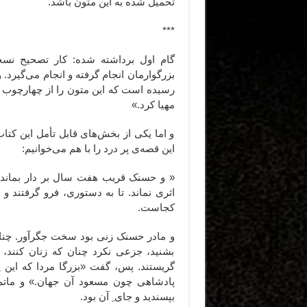
تحمیل شده به این متون باشد.
***
گام اول برداشته شده: کار تصحیح نس
بزرگوارمان انجام گرفته و انجام می‌گیرد. 
رسیده است که این متون را از چهارچوب تن
مهیا کرد.»
و اما یکی از بخش‌های قابل تأمل این کت
این قصه‌ی پر درد را با هم می‌خوانیم:
« و حسنک قریب هفت سال بر دار بماند،
اثری نماند. تا به دستوری، فرو گرفتن
کجاست.
و مادر حسنک زنی بود سخت جگرآور. چنان
بشنید، جزعی نکرد چنان که زنان کنند،
گریستند. پس، گفت «بزرگا مردا که این پ
پادشاهی چون مسعود آن جهان.» و ماتم 
بپسندید و جای ِ آن بود.