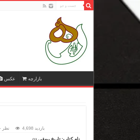
بازارچه
عکس
4,698 بازدید
نظر خ
نام کتاب: تاریخ بیهقی
(۱)