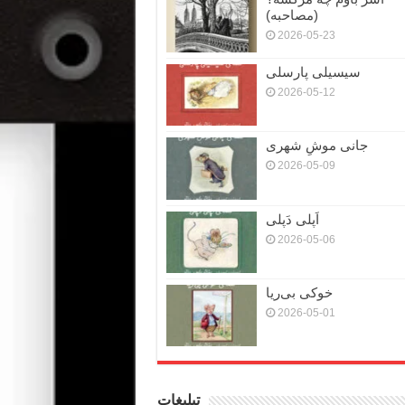
(مصاحبه)
2026-05-23
سیسیلی پارسلی
2026-05-12
جانی موشِ شهری
2026-05-09
اَپلی دَپلی
2026-05-06
خوکی بی‌ریا
2026-05-01
تبلیغات