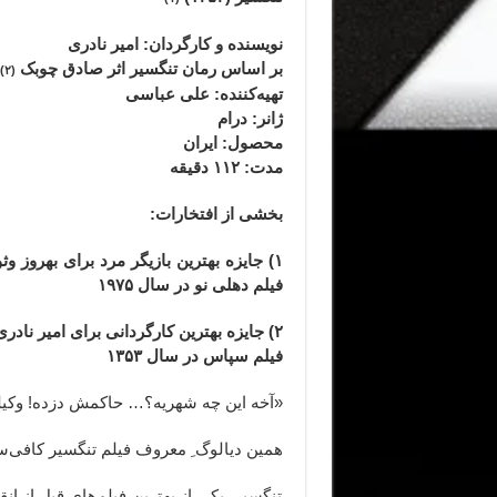
نویسنده و کارگردان: امیر نادری
بر اساس رمان تنگسیر اثر صادق چوبک
(۲)
تهیه‌کننده: علی عباسی
ژانر
: درام
محصول
: ایران
مدت
: ۱۱۲
دقیقه
بخشی از افتخارات:
۱) جایزه بهترین بازیگر مرد برای بهروز و
فیلم دهلی نو در سال ۱۹۷۵
۲) جایزه بهترین کارگردانی برای امیر نادر
فیلم سپاس در سال ۱۳۵۳
«آخه این چه شهریه؟… حاکمش دزده! وکیلش
همین دیالوگ ِ معروف فیلم تنگسیر کافی‌
تنگسیر، یکی از بهترین فیلم‌های قبل از انق