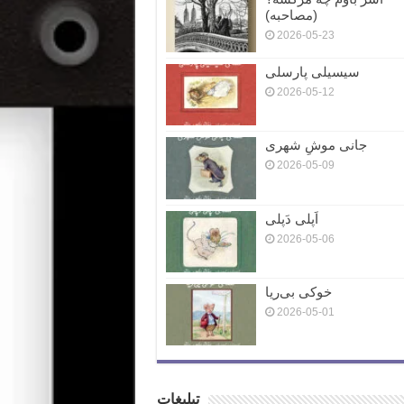
(مصاحبه)
2026-05-23
سیسیلی پارسلی
2026-05-12
جانی موشِ شهری
2026-05-09
اَپلی دَپلی
2026-05-06
خوکی بی‌ریا
2026-05-01
تبلیغات