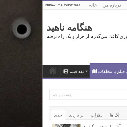
درباره من
خانه
FRIDAY , 7 AUGUST 2026
هنگامه ناهید
فیلم با مخلفات
نقد فیلم
تگ ها
نظرات
پر بازدید
جدید
آشر باوم چه مرگشه؟