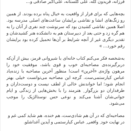
فرزانه، فریدون گله، علی گلستانه، علی‌اکبر صادقی و…
بچه‌هایی که برای فرار از واقعیت به خیال پناه برده بودند. از همین
رو زنگ‌های انشا و نقاشی برایشان ساعت‌های اصلی مدرسه بود.
اصلا همین نقاشی کشیدن بود که سرنوشت چند نفری از آنان را به
هم گره زد و حتی بعد از دبیرستان هم به دانشکده هنر کشیدشان و
تقدیر دیگری غیر از آنچه شرایط بر آن‌ها تحمیل کرده بود برایشان
رقم خورد… »
به‌شخصه فکر می‌کنم کتاب خانه‌ای با شیروانی قرمز، بیش از آن‌که
دربرگیرنده‌ی مصاحبه‌ای خوب و قوی باشد، موفقیت خود را
مرهون واژه‌ی «آخرین» است! منظور آخرین مصاحبه‌ با زنده‌یاد
عباس کیارستمی‌ست. گرچه این مصاحبه می‌توانست خیلی بهتر
انجام شود؛ اما خواندنش خالی از لطف نیست و دوست‌داران و
طرفداران دو بزرگوار ِ هنرمند را با بخش‌هایی از زندگی و ایام
جوانی‌شان آشنا می‌کند و نوعی حس نوستالژیک را موجب
می‌شود.
مصاحبه‌ای که در آن هم شادی‌ست، هم خنده، هم شاید کمی غم و
در نهایت خود ِ واقعی ِ عباس کیارستمی و آیدین آغداشلو.