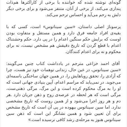
گونه‌ای نوشته شده که خواننده با برخی از کاراکترها هم‌ذات
پنداری می‌کند، از برخی از آنان، متنفر می‌شود و برای برخی دیگر
دلش به رحم می‌آید و احساس ترحم می‌کند.
پرسوناژ اصلی داستان، «سین سیناتوس» است، کسی که با
بقیه‌ی افراد جامعه فرق دارد و همین مستقل و متفاوت بودن
اوست که برایش حکم سنگین اعدام را در پی دارد. حکم وحشتناک
اعدام با قطع گردن که تاریخ دقیقش هم مشخص نیست، نه برای
محکوم و نه برای اعدام کنندگان.
آقای احمد خزاعی مترجم در یادداشت کتاب چنین می‌گویند:
«سین سیناتوس، در عین حال، زندانی توهمات خود نیز هست،
چرا
که آزادی را، تحقق رویاهایش را، در همین جهان ساختگی باسمه‌ای
می‌جوید.
در نمی‌یابد که مراسم اعدام، آیین بنیادی جهانی است که
او را به مرگ محکوم کرده است
و این مرگ، مرگی ذهنی‌ست،
مرگی است که هر لحظه در عرصه‌ی روح و ذهن جریان دارد
.
هر
دم و هر روز اجرا می‌شود و از همین روست که تاریخ مشخصی
ندارد. اما سین سیناتوس بیهوده در پی آن است که تاریخ مشخص
برای آن تعیین شود و همین نشانگر این است که ذهن سین
سیناتوس هنوز به مرحله‌ی رشد کافی نرسیده است.»