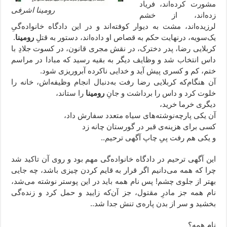
مشورت کرده‌اند، فریاد
رومینا اشرفی
زده‌اند، از خشم
لرزیده‌اند، مشت به دیوار کوفته‌اند و در این دادگاه خانواده‌گیِ
یک‌سویه، درنهایت حکم به قصاص او داده‌اند، دستور به قتلِ
رومینا
.
کربلایی رضا، پدر دخترک، در نقش مجری قانون، در کسوت جلادِ با
داس انتخاب شد و وظایف دیگر به بقیه رسید که مبادا در مراسم
ختم، کم و کسری پیش آید و خدایی ناکرده آبروریزی شود.
آن هنگام‌که کربلایی رضا رفت به‌دنبال انجام وظیفه‌اش،‌ خانه را
خلوت کرد و داس را برداشت و جانِ
رومینا
را ستاند،
دیگری خرما خرید،
آن یکی پارچه‌نوشته‌های سیاه متعدد سفارش داد،
کسی برای هزینه‌ی قبر در گورستان چانه زد
و یکی هم رفت پیِ چاپ آگهی ترحیم..
این آگهی ترحیم در دادگاه خانواده‌گی مهم بود و روی آن تاکید شد
چرا که همه می‌دانیم اگر قرار به قایم کردن چیزی باشد، چه جایی
بهتر از جلوی چشم! پس نام همه باید در این پوستر نوشته می‌شد،
نام همه جز مادرِ مقتول، جز آن‌که زایید و حمل کرد و زنده‌گی
بخشید و سر از بدن پاره‌ی تنش جدا شد..
نامِ همه؟