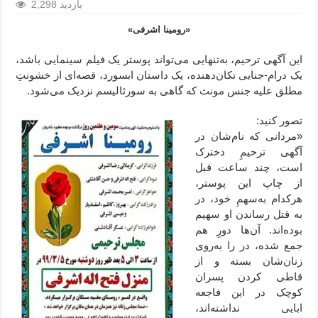
2,298 بازدید
«رومینا اشرفی»
این آگهی ترحیم، به‌تنهایی می‌تواند پوستر یک فیلم سینمایی باشد،
یک درام-جنایی تکان‌دهنده، یک داستان ابسورد، قصه‌ای از خشونتِ
مطلق علیه جنس مونث که گاهی به سورئالیسم نزدیک می‌شود.
تصور کنید:
«مردانی که نام‌شان در
آگهی ترحیمِ دخترک
است، چند ساعت قبل
از چاپ این پوستر،
هرکدام به‌سهمِ خود، در
به قتل رساندن او سهیم
بوده‌اند. آن‌ها دورِ هم
جمع شده، در را به‌روی
زنان‌شان بسته و از
قاطی کردن پسران
کوچک در این فاجعه
ابایی نداشته‌اند،