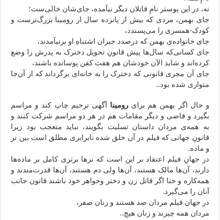
نه، در این پوستر نامِ قاتلان دیگر نیآمده، جای‌شان خالی‌ست؛
جای بهمن، مردی که بیش از پانزده سال از رومینا بزرگ‌ترست و
کودک-همسری را می‌پسندد،
جای خانواده‌ی بهمن که درصدد جبران اشتباهِ او برنیآمدند،
جای کسانی‌که سال‌ها پیش قانونِ تحویل دخترک به پدرش را وضع
کرده‌اند و شاید الآن خودشان هم هفت کفن پوسانده باشند،
جای آن مجری قانونی که دخترک را به خانه‌ای برگرداند که از آن‌جا
متواری شده بود..
و حال اگر بهمن هم برای
رومینا
آگهی ترحیم چاپ کند و مراسم
بگیرد و قاضی و دیگر مقامات هم در هر دو مراسم شرکت کنند و
به همه‌ی مردان داستان تسلیت بگویند، نباید متعجب بود زیرا
قانونِ جهانی که فیلم در آن خلق شده نابرابری مطلق است بین نر
و ماده.
در جهانِ فیلم اعتقاد بر این است که نرها برتری کامل بر ماده‌ها
دارند، آن‌ها مالک هستند، آن‌ها ولی دم هستند، آن‌ها قدرت‌مندند و
همه‌کاره و حتا اگر قاتل زن و دختر وخواهر خود باشند قانون جانب
آنان را می‌گیرد.
در جهان فیلم مردان صد هستند و زنان صفر،
مردان همه چیزند و زنان هیچ..