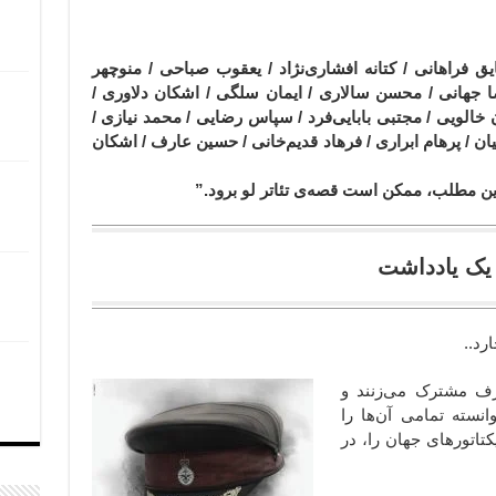
یق فراهانی / کتانه افشاری‌نژاد / یعقوب صباحی / منوچهر
رضا جهانی / محسن سالاری / ایمان سلگی / اشکان دلاوری /
الویی / مجتبی بابایی‌فرد / سپاس رضایی / محمد نیازی /
ن / پرهام ابراری / فرهاد قدیم‌خانی / حسین عارف / اشکان
 این مطلب، ممکن است قصه‌ی تئاتر لو برود.”
ادداشت
ارد..
حرف مشترک می‌زنند و
نسته تمامی آن‌ها را
تاتورهای جهان را، در