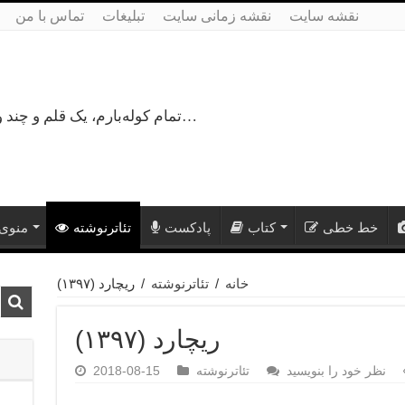
نقشه سایت
نقشه زمانی سایت
تبلیغات
تماس با من
تمام کوله‌بارم، یک قلم و چند ورق کاغذ، می‌گذرم از هزار و یک راه نرفته…
خط خطی
کتاب
پادکست
تئاترنوشته
منوی 
خانه
/
تئاترنوشته
/
ریچارد (۱۳۹۷)
ریچارد (۱۳۹۷)
نظر خود را بنویسید
تئاترنوشته
2018-08-15