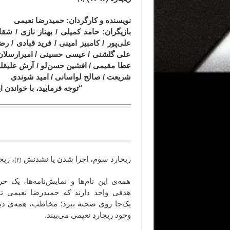
نویسنده و کارگردان: حمیدرضا نعیمی
بازیگران
: حامد کمیلی / بهناز نازی / شقا
علی‌پور / کامبیز امینی / فرید قبادی / 
علی گلشنی / عیسی حسینی / امیرارسلان خ
عطا مقیمی / افشین حسن‌لو / آرش علیقلیا
شریعت / صالح لواسانی / امید شوندی
“توجه فرمایید،‌ با خواندن
یک ی
ریچارد سوم، اجرا شدن یا نشدنش
، ریچ
(۲)
همه‌ی این نام‌ها و نمایش‌نامه‌ها، یک 
هدفی واحد دارند که حمیدرضا نعیمی توا
یک‌جا روی صحنه ببرد؛ مخاطب، همه‌ی دیک
وجود ریچاردِ نعیمی می‌بیند.