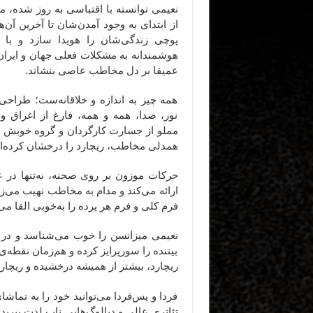
نعیمی توانسته با اقتباسی به روز شده، من
از ابتدای به وجود آمدن‌شان تا آخرین آن‌ه
پوچی زندگی‌شان را هویدا سازد و با
هوشمندانه به مشکلات فعلی جهان و ایران گ
عمیقا بر دل مخاطب عاصی بنشاند.
همه چیز به اندازه و خلاقانه‌ست؛ طراحی
نور، صدا، همه و همه، فارغ از اغراق و 
مملو از جسارت کارگردان و گروه خوبش که 
همدلی مخاطب، ریچارد را درخشان کرده‌ان
حرکات موزون بر روی صحنه، نه‌تنها در
ارائه می‌کند و مدام به مخاطب نهیب می‌زن
فرم کلی و فرم هر پرده را به‌خوبی القا می‌
نعیمی میزانسن را خوب می‌شناسد و در ب
بیننده را سورپرایز کرده و هم‌زمان نقطه
ریچارد، بیشتر از همیشه درخشیده و ریچار
فردا و پس‌فردا می‌توانید خود را به تماشا
تئاتری عالی و دیالوگ‌هایی ناب لذت ببرید