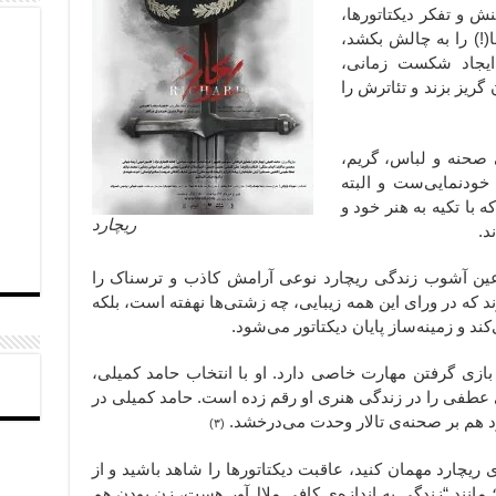
ش و تفکر دیکتاتورها،
ا(!) را به چالش بکشد،
 ایجاد شکست زمانی،
ریز بزند و تئاترش را
 صحنه و لباس، گریم،
خودنمایی‌ست و البته
با تکیه به هنر خود و
ریچارد
د.
 عین آشوب زندگی ریچارد نوعی آرامش کاذب و ترسناک را
د که در ورای این همه زیبایی، چه زشتی‌ها نهفته‌ است، بلکه
کند و زمینه‌ساز پایان دیکتاتور می‌شود.
ازی گرفتن مهارت خاصی دارد. او با انتخاب حامد کمیلی،
‌ی عطفی را در زندگی هنری او رقم زده است. حامد کمیلی در
د هم بر صحنه‌ی تالار وحدت می‌درخشد.
(۳)
ی ریچارد مهمان کنید، عاقبت دیکتاتورها را شاهد باشید و از
؛ مانند “زندگی به اندازه‌ی کافی ملال‌آور هست، زن بودن هم