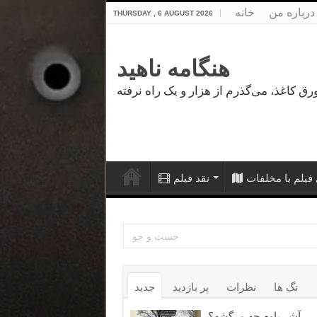
درباره من
خانه
THURSDAY , 6 AUGUST 2026
هنگامه ناهید
فیلم با مخلفات
نقد فیلم
تگ ها
نظرات
پر بازدید
جدید
آشر باوم چه مرگشه؟