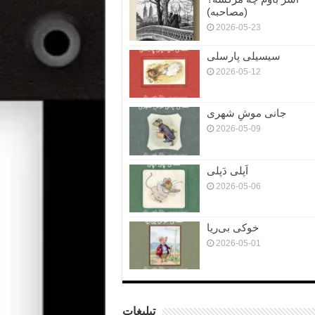
(مصاحبه)
2026-05-23
سیسیلی پارسلی
2026-05-12
جانی موشِ شهری
2026-05-09
اَپلی دَپلی
2026-05-06
خوکی بی‌ریا
2026-05-01
تبلیغات