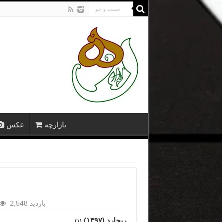
بازارچه
عکس
2,548 بازدید
ریچارد (۱۳۹۷)
(۱)