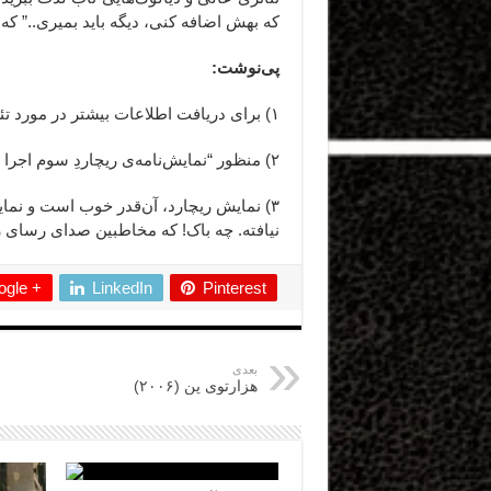
که بهش اضافه کنی، دیگه باید بمیری..” که
پی‌نوشت:
۱) برای دریافت اطلاعات بیشتر در مورد تئاتر «ریچارد»
۲) منظور “نمایش‌نامه‌ی ریچاردِ سوم اجرا نمی‌شود” اثر ماتئی ویسنی‌یک است.
۳) نمایش ریچارد، آن‌قدر خوب است و نمای
نیافته. چه باک! که مخاطبین صدای رسای ری
gle +
LinkedIn
Pinterest
بعدی
هزارتوی پن (۲۰۰۶)