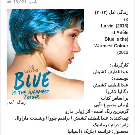
18,021 بازدید
زندگی ادل
(۲۰۱۳)
(۱)
(2013) La vie
d’Adèle
(Blue is the
Warmest Colour
(2013
کارگردان:
عبداللطیف کشیش
نویسنده:
عبداللطیف کشیش
/ گالیا لاکروا
بر اساس کتاب
زندگی ادل
(رمان مصور) «آبی
گرم‌ترین رنگ است» اثر ژولی مارو
تهیه‌کننده: عبداللطیف کشیش / براهیم چووا / وینسنت ماراوال
ژانر
: درام / رمانتیک
محصول
: فرانسه / بلژیک / اسپانیا