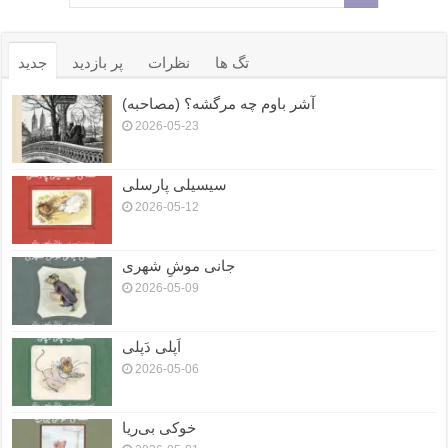
تگ ها
نظرات
پر بازدید
جدید
آشر باوم چه مرگشه؟ (مصاحبه)
2026-05-23
سیسیلی پارسلی
2026-05-12
جانی موشِ شهری
2026-05-09
اَپلی دَپلی
2026-05-06
خوکی بی‌ریا