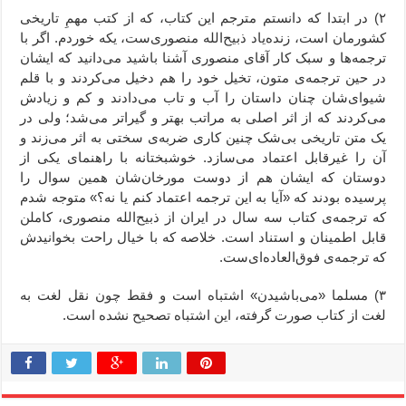
۲) در ابتدا که دانستم مترجم این کتاب، که از کتب مهمِ تاریخی
کشورمان است، زنده‌یاد ذبیح‌الله منصوری‌ست، یکه خوردم. اگر با
ترجمه‌ها و سبک کار آقای منصوری آشنا باشید می‌دانید که ایشان
در حین ترجمه‌ی متون، تخیل خود را هم دخیل می‌کردند و با قلم
شیوای‌شان چنان داستان را آب و تاب می‌دادند و کم و زیادش
می‌کردند که از اثر اصلی به مراتب بهتر و گیراتر می‌شد؛ ولی در
یک متن تاریخی بی‌شک چنین کاری ضربه‌ی سختی به اثر می‌زند و
آن را غیرقابل اعتماد می‌سازد. خوشبختانه با راهنمای یکی از
دوستان که ایشان هم از دوست مورخان‌شان همین سوال را
پرسیده بودند که «آیا به این ترجمه اعتماد کنم یا نه؟» متوجه شدم
که ترجمه‌ی کتاب سه سال در ایران از ذبیح‌الله منصوری، کاملن
قابل اطمینان و استناد است. خلاصه که با خیال راحت بخوانیدش
که ترجمه‌ی فوق‌العاده‌ای‌ست.
۳) مسلما «می‌باشیدن» اشتباه است و فقط چون نقل لغت به
لغت از کتاب صورت گرفته، این اشتباه تصحیح نشده است.