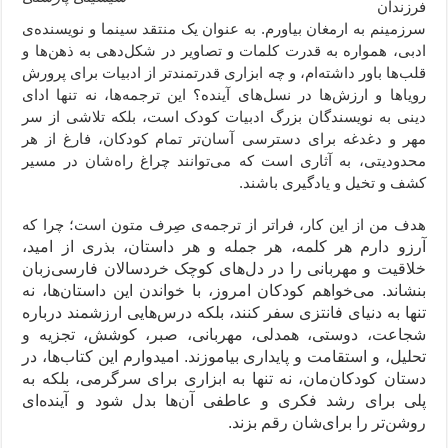
فرزندان
سرزمینم به ارمغان بیاورم. به عنوان یک منتقد سینما و نویسنده‌ی
ادبی، همواره به قدرت کلمات و تصاویر در شکل‌دهی به ذهن‌ها و
قلب‌ها باور داشته‌ام، و چه ابزاری قدرتمندتر از ادبیات برای پرورش
رویاها و ارزش‌ها در نسل‌های آینده؟ این ترجمه‌ها، نه تنها ادای
دینی به نویسندگان بزرگ ادبیات کودک است، بلکه تلاشی از سر
مهر و دغدغه برای دسترسی آسان‌تر تمام کودکان، فارغ از هر
محدودیتی، به آثاری است که می‌توانند چراغ راه‌شان در مسیر
کشف و تخیل و یادگیری باشند.
هدف من از این کار، فراتر از ترجمه‌ی صِرف متون است؛ چرا که
آرزو دارم هر کلمه، هر جمله و هر داستان، بذری از امید،
خلاقیت و مهربانی را در دل‌های کوچک خردسالان فارسی‌زبان
بنشاند. می‌خواهم کودکان امروز، با خواندن این داستان‌ها، نه
تنها به دنیای فانتزی سفر کنند، بلکه درس‌هایی ارزشمند درباره
شجاعت، دوستی، همدلی، مهربانی، صبر، کوشش، تجزیه و
تحلیل، و استقامت و پایداری بیاموزند. امیدوارم این کتاب‌ها، در
دستان کودکان‌مان، نه تنها به ابزاری برای سرگرمی، بلکه به
پلی برای رشد فکری و عاطفی آن‌ها بدل شود و آینده‌ای
روشن‌تر را برای‌شان رقم بزند.