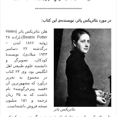
******************************
در مورد بئاتریکس پاتر، نویسنده‌ی این کتاب:
هلن بئاتریکس پاتر (Helen
Beatrix Potter)،(زاده ۲۸
ژوئیه ۱۸۶۶ لندن –
درگذشته ۲۲ دسامبر
۱۹۴۳ میلادی)، نویسندهٔ
کودکان، تصویرگر و
دانشمند علوم طبیعی اهل
انگلیس بود. وی ۲۳ کتاب
در مجموع به تحریر
درآورد که مشهورترین آن
«قصه پیترخرگوشه» نام
داشت که به ۳۵ زبان
ترجمه و ۱۵۱ میلیون
نسخه فروش داشته‌است.
بئاتریکس پاتر
هلن بئاتریکس پاتر، در خانواده‌ای ثروتمند بزرگ شد و در کودکی