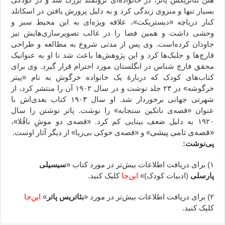
بسیار تنها و منزوی زندگی کرد و به دلیل پرورش یافتن در اسکاتلد
کنار دریاچه «دیستریکت»، علاقه ویژه‌ای به این محیط سبز و
وحشی داشت و همین فضا را در غالب تصویرسازی‌هایش نیز
جاودان کرده‌است. وی پس از مدتی شروع به مطالعه و طراحی
قارچ‌ها و جلبک‌ها کرد و این پژوهش‌ها باعث شد تا او به عنوانیک
محقق فارچ شناس در انگلستان مورد احترام قرار گیرد. وی برای
کتاب‌های کودک که دربارهٔ یک خانواده خرگوش به نام «پیتر
خرگوشه» در ۲۳ جلد نوشت و در سال ۱۹۰۲ آن را منتشر کرد، از
شهرتی جهانی برخوردار شد. او سال ۱۹۰۳ کتاب بعدی‌اش با
عنوان «قصه‌ی ناتکین سنجابه» را نوشت. پاتر نوشتن را سال
۱۹۲۰ به دلیل ضعف بینایی کم کرد. «قصه‌ی دو موشِ ناقُلا»،
«
قصه‌ی تامی پیشی
» و «قصه‌ی خوکی بی‌ریا» از دیگر آثار اوست.
پی‌نوشت:
۱) برای دریافت اطلاعات بیش‌تر در مورد کتاب «
سیسیلی
پارسلی
(ادبیات کودک)»
این‌جا
کلیک کنید.
۲) برای دریافت اطلاعات بیش‌تر در مورد «
بئاتریس پاتر
»
این‌جا
کلیک کنید.