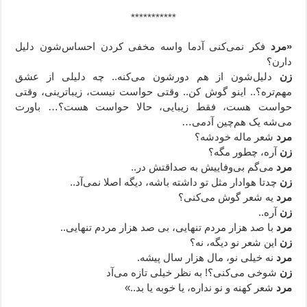
***********
«مرد
فکر نمی‌کنی آدما واسه مخفی کردن احساس‌شون دلیل
دارن؟
زن
دلیل‌شون از هم دورشون می‌کنه.. چه دلیلی از عشق
مهم‌تره؟.. اینو گوش کن.. وقتی حواست نیست، زیباترینی، وقتی
حواست هست، فقط زیبایی، حالا حواست هست؟… باورت
می‌شه یک هم‌چین آدمی…
مرد
شعر ماله خودشه؟
زن
آره، چطور مگه؟
مرد
می‌گم بی‌وفاییش به صداقتش در..
زن
چدتا هوادار مثل تو داشته باشه، دیگه اصلا نمی‌آد..
مرد
یه شعر گوش می‌کنی؟
زن
آره..
مرد
با صد هزار مردم تنهایی، بی صد هزار مردم تنهایی..
زن
این شعر نو دیگه، نه؟
مرد
نه خیلی نو، مال هزار سال پیشه.
زن
شوخی می‌کنی؟! به نظر خیلی تازه می‌آد
مرد
شعر کهنه و نو نداره، یا خوبه یا بد..»