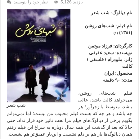
5,126 بازدید
نظر خود را بنویسید
نام دیالوگ: شب شعر
نام فیلم: شب‌های روشن
(۱۳۸۱)
(۱)
کارگردان: فرزاد موتمن
نویسنده: سعید عقیقی
ژانر: ملودرام / فلسفی /
کالت
محصول
: ایران
مدت
: ۹۰
دقیقه
فیلم شب‌های روشن،
می‌خواهد کالت باشد، عالی
شب شعر
باشد، متوسط یا زجرآور؛ هر
چه باشد و هر چه که هست فیلم محبوب من نیست؛ اما نمی‌توانم
بگویم برخی از دیالوگ‌های فیلم مرا تحت تاثیر خود قرار نداد. حتی
حالا که بعد از گذشت این همه سال دوباره به سراغ این فیلم رفتم
همان دیالوگ‌ها باز هم بر دلم نشست و این‌بار عمیق‌تر هم نشست.