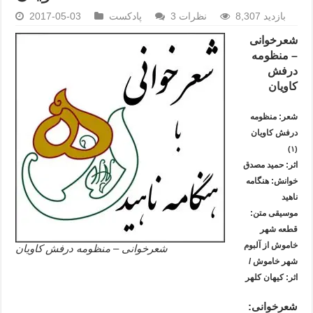
8,307 بازدید
نظرات 3
پادکست
2017-05-03
شعرخوانی
– منظومه
درفش
کاویان
شعر: منظومه
درفش کاویان
(۱)
اثر: حمید مصدق
خوانش: هنگامه
ناهید
موسیقی متن:
قطعه شهر
خاموش از آلبوم
شعرخوانی – منظومه درفش کاویان
شهر خاموش /
اثر: کیهان کلهر
شعرخوانی: