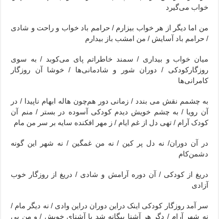
خواب می‌گیرد
من اما دیگر از هر خواب بیزارم / حرامم باد خواب و راحت و شادی
/ حرامم باد آسایش / من امشب باز بیدارم
میان خواب و بیداری / سمند خاطراتم پای می‌کوبد / به سوی
روزگارکودکی / دوران شور و شادمانی‌ها / خوشا آن روزگار
کامرانی‌ها
به چشمم نقش می بندد / زمانی دور هم‌چون هاله ابهام ناپیدا / در
آن رویا / به چشم خویش دیدم کودکی آسوده در بستر / منم آن
کودک آرام / تهی دل از غم ایام / ز مهر افکنده سایه بر سر من مام
در آن دوران/ نه دل پر کین / نه من غمگین / نه شهر این گونه
دشمن‌کام
دریغ از کودکی / آن دوره آرامش و شادی / دریغ از روزگار خوب
آزادی
سر آمد روزگار کودکی اینک دراین دوران دراین وادی / نه دیگر مام /
نه شهر آرام / دگر هر آشنا بیگانه شد با آشنای خویش / و من بی