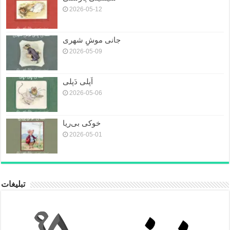
2026-05-12
جانی موشِ شهری
2026-05-09
اَپلی دَپلی
2026-05-06
خوکی بی‌ریا
2026-05-01
تبلیغات