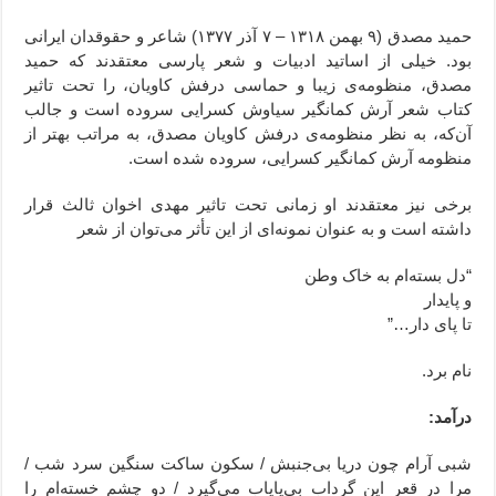
حمید مصدق (۹ بهمن ۱۳۱۸ – ۷ آذر ۱۳۷۷) شاعر و حقوقدان ایرانی
بود. خیلی از اساتید ادبیات و شعر پارسی معتقدند که حمید
مصدق، منظومه‌ی زیبا و حماسی درفش کاویان، را تحت تاثیر
کتاب شعر آرش کمانگیر سیاوش کسرایی سروده‌ است و جالب
آن‌که، به نظر منظومه‌ی درفش کاویان مصدق، به مراتب بهتر از
منظومه آرش کمانگیر کسرایی، سروده شده است.
برخی نیز معتقدند او زمانی تحت تاثیر مهدی اخوان ثالث قرار
داشته است و به عنوان نمونه‌ای از این تأثر می‌توان از شعر
“دل بسته‌ام به خاک وطن
و پایدار
تا پای دار…”
نام برد.
درآمد:
شبی آرام چون دریا بی‌جنبش / سکون ساکت سنگین سرد شب /
مرا در قعر این گرداب بی‌پایاب می‌گیرد / دو چشم خسته‌ام را