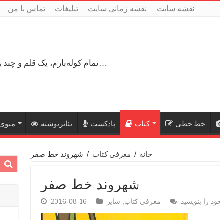
نقشه سایت
نقشه زمانی سایت
تبلیغات
تماس با من
تمام کوله‌بارم، یک قلم و چند ورق کاغذ، می‌گذرم از هزار و یک راه نرفته…
خط خطی
کتاب
پادکست
تئاترنوشته
منوی 
خانه
/
معرفی کتاب
/
شهروند خط صفر
شهروند خط صفر
ود را بنویسید
معرفی کتاب
,
سایر
2016-08-16