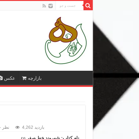
بازارچه
عکس
4,262 بازدید
نظر خ
نام کتاب: شهروند خط صفر
(۱)