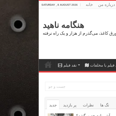
درباره من
خانه
SATURDAY , 8 AUGUST 2026
هنگامه ناهید
فیلم با مخلفات
نقد فیلم
تگ ها
نظرات
پر بازدید
جدید
آشر باوم چه مرگشه؟