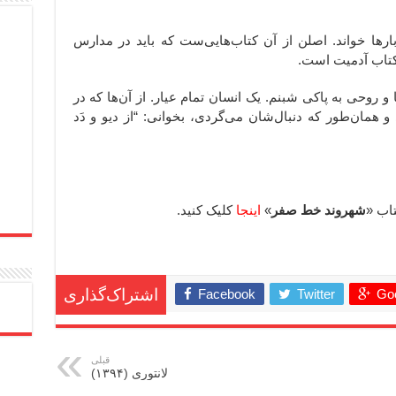
 بارها خواند. اصلن از آن کتاب‌هایی‌ست که باید در مدارس
کتاب آدمیت است.
 روحی به پاکی شبنم. یک انسان تمام عیار. از آن‌ها که در
 همان‌طور که دنبال‌شان می‌گردی، بخوانی: “از دیو و دَد
شهروند خط صفر
»
اینجا
کلیک کنید.
ِ ِ ِ ِ ِ ِ ِ ِ ِ ِ ِ ِ ِ ِ ِ ِ ِ ِ ِ ِ 
Facebook
Twitter
Goo
اشتراک‌گذاری
قبلی
لانتوری (۱۳۹۴)