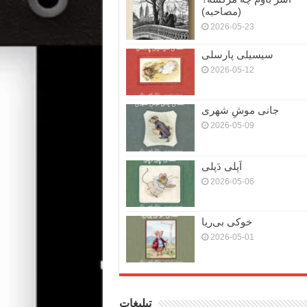
(مصاحبه)
2026-05-23
سیسیلی پارسلی
2026-05-12
جانی موشِ شهری
2026-05-09
اَپلی دَپلی
2026-05-06
خوکی بی‌ریا
2026-05-01
تبلیغات