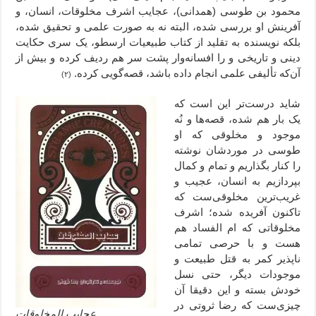
محمود بن طوسی (همدانی)، عجایب اشرف مخلوقات، انسان، و
آفرینش او بررسی شده، البته نه به صورت علمی و تحقیق شده،
بلکه نویسنده به تقلید از کتاب طبیعیات ارسطو، یک سری حکایت
دینی و تاریخی و را افسانه‌وار پشت سر هم ردیف کرده و بیش از
آن‌که تألیفی علمی انجام داده باشد، قصه‌گویی کرده.
(۲)
شاید درست‌تر این است که
یک بار هم شده، قصه‌ها و نُه
موجود و مخلوقی که او
طوسی در موردشان نوشته
را کنار بگذاریم و تمام و کمال
بپردازیم به انسان، عجیب و
غریب‌ترین مخلوقی‌ست که
تاکنون آفریده شده؛ اشرف
مخلوقاتی که ام الفساد هم
هست و با حرصی تمامی
ناپذیر کمر به قتل طبیعت و
موجودات دیگر، حتی نسل
خودش بسته و این دقیقا آن‌
چیزی‌ست که رضا ثروتی در
عجایب المخلوقات