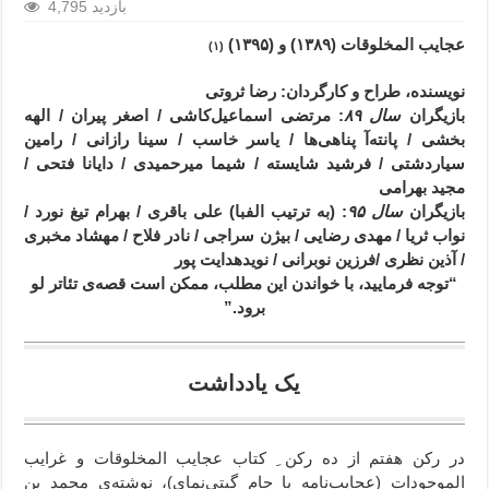
4,795 بازدید
عجایب المخلوقات (۱۳۸۹) و (۱۳۹۵)
(۱)
نویسنده، طراح و کارگردان
: رضا ثروتی
بازیگران
سال ۸۹
: مرتضی اسماعیل‌کاشی / اصغر پیران / الهه
بخشی / پانته‌آ پناهی‌ها / یاسر خاسب / سینا رازانی / رامین
سیاردشتی / فرشید شایسته / شیما میرحمیدی / دایانا فتحی /
مجید بهرامی
بازیگران
سال ۹۵
: (به ترتیب الفبا) علی باقری / بهرام تیغ نورد /
نواب ثریا / مهدى رضایى / بیژن سراجی / نادر فلاح / مهشاد مخبری
/ آذین نظری /فرزین نوبرانی / نویدهدایت پور
“توجه فرمایید،‌ با خواندن این مطلب، ممکن است قصه‌ی تئاتر لو
برود.”
یک یادداشت
در رکن هفتم از ده رکن ِ کتاب عجایب المخلوقات و غرایب
الموجودات (عجایب‌نامه یا جام گیتی‌نمای)، نوشته‌ی محمد بن