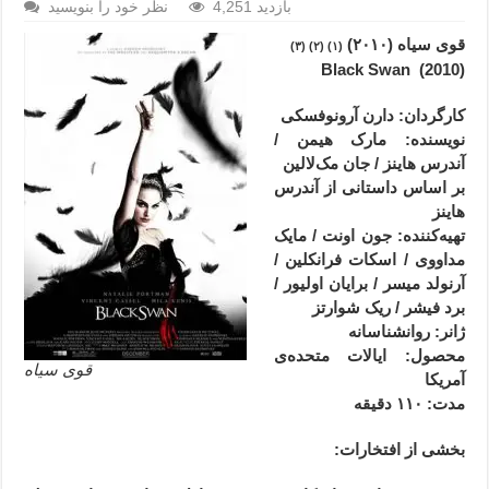
4,251 بازدید
نظر خود را بنویسید
قوی سیاه
(۲۰۱۰)
(۱) (۲) (۳)
(2010) Black Swan
کارگردان:
دارن آرونوفسکی
نویسنده: مارک هیمن /
آندرس هاینز / جان مک‌لالین
بر اساس داستانی از آندرس
هاینز
تهیه‌کننده: جون اونت / مایک
مداووی / اسکات فرانکلین /
آرنولد میسر / برایان اولیور /
برد فیشر / ریک شوارتز
ژانر
: روانشناسانه
محصول
: ایالات متحده‌ی
قوی سیاه
آمریکا
مدت
: ۱۱۰
دقیقه
بخشی از افتخارات: