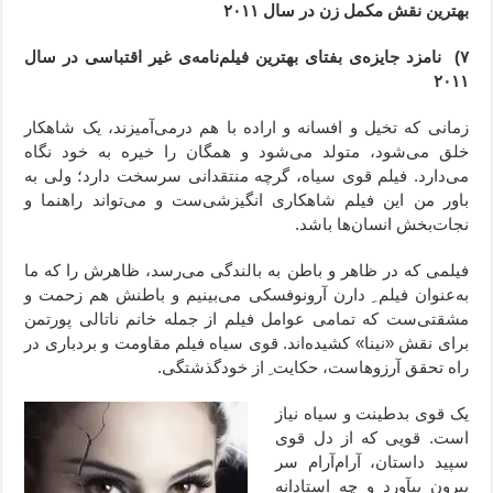
بهترین نقش مکمل زن در سال ۲۰۱۱
۷) نامزد جایزه‌ی بفتای بهترین فیلم‌نامه‌ی غیر اقتباسی در سال
۲۰۱۱
زمانی که تخیل و افسانه و اراده با هم درمی‌آمیزند، یک شاهکار
خلق می‌شود، متولد می‌شود و همگان را خیره به خود نگاه
می‌دارد. فیلم قوی سیاه، گرچه منتقدانی سرسخت دارد؛ ولی به
باور من این فیلم شاهکاری انگیزشی‌ست و می‌تواند راهنما و
نجات‌بخش انسان‌ها باشد.
فیلمی که در ظاهر و باطن به بالندگی می‌رسد، ظاهرش را که ما
به‌عنوان فیلم ِ دارن آرونوفسکی می‌بینیم و باطنش هم زحمت و
مشقتی‌ست که تمامی عوامل فیلم از جمله خانم ناتالی پورتمن
برای نقش «نینا» کشیده‌اند. قوی سیاه فیلم مقاومت و بردباری در
راه تحقق آرزوهاست، حکایت ِ از خودگذشتگی.
یک قوی بدطینت و سیاه نیاز
است. قویی که از دل قوی
سپید داستان، آرام‌آرام سر
بیرون بیآورد و چه استادانه