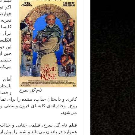
فیلم ن
اکو ن
چهارده
تجربه 
کلیسا 
مرگ دو
انگلیس
این دو
حین ای
حقیقی
می‌کنن
آقای 
باستان
نام گل سرخ
و فضای
کانری و داستان جذاب، بیننده را برای ت
روح ِ وحشیانه‌ی کلیسای قرون وسطی و اف
می‌شود.
فیلم نام گل سرخ، فیلمی جنایی و جذاب 
همواره در یادتان می‌ماند و شما را بیش از