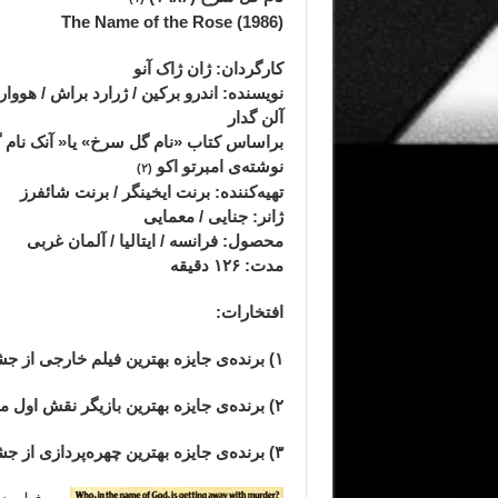
(1986) The Name of the Rose
کارگردان: ژان ژاک آنو
نویسنده: اندرو برکین / ژرارد براش / هووارد
آلن گدار
براساس کتاب «
نام گل سرخ»
یا«
آنک نام 
نوشته‌ی
امبرتو اکو
(۲)
تهیه‌کننده: برنت ایخینگر / برنت شائفرز
ژانر
: جنایی / معمایی
محصول
: فرانسه / ایتالیا / آلمان غربی
مدت
: ۱۲۶
دقیقه
افتخارات:
۱) برنده‌ی جایزه بهترین فیلم خارجی از جشنواره‌ی فیلم سزار در سال ۱۹۸۶
۲)
برنده‌ی جایزه بهترین بازیگر نقش اول مرد
۳) برنده‌ی جایزه بهترین چهره‌پردازی از جشنواره‌ی فیلم بفتا در سال ۱۹۸۶