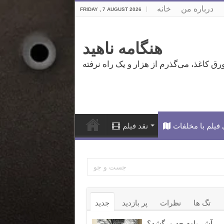
درباره من
خانه
FRIDAY , 7 AUGUST 2026
هنگامه ناهید
فیلم با مخلفات
نقد فیلم
تگ ها
نظرات
پر بازدید
جدید
آشر باوم چه مرگشه؟