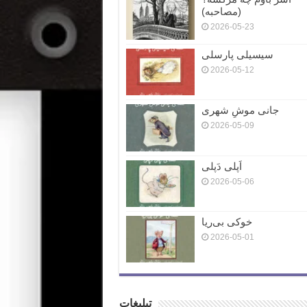
(مصاحبه)
2026-05-23
سیسیلی پارسلی
2026-05-12
جانی موشِ شهری
2026-05-09
اَپلی دَپلی
2026-05-06
خوکی بی‌ریا
2026-05-01
تبلیغات