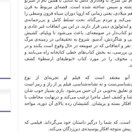
ام گل سرخ، با وفاداری کامل به کتابی با همین نام از امبرتو
وشته و سپس ساخته شده است. قصه‌ای مربوط به قرن
م میلادی، یعنی زمانی که اروپا دوران سیاه قرون وسطی را
می‌کند و مردم بی‌گناه، تحت تسلط کامل و بی‌رحمانه‌ی
و ایدئولوژی دینی قرار دارند. در این بین اتفاقات غیر عادی و
 کتاب‌دار در صومعه‌ای، باعث می‌شود تا ویلیام، کشیش
ی و شاگردش، آدسو، شروع به تحقیقاتی در زمینه‌ی مرگ
 نفر و اتفاقاتی که در صومعه در حال وقوع است بکنند و در
ن بررسی، به بخش کتاب‌های خطی کتابخانه راه می‌یابند و
 مخوف را در مورد کتاب «بوطیقای ارسطو» کشف
د.
آنو معتقد است که فیلم او تجربه‌ای از نوع
‌شناسی‌ست و نه نشانه‌شناسی. فیلم پر از راز و رمز است
 تعلیق به‌خوبی در آن حس می‌شود. بازی بسیار خوب شان
ماشا و کشف اصل ماجرا ترغیب می‌کند و درنهایت مخاطب با
کار بسته و پریشان ِ کشیشان رده بالای آن دوره، مواجه
است، که شما را درگیر داستان خود می‌گرداند. فیلمی که
 پیش متوجه افکار پوسیده‌ی دین‌زدگان می‌کند.