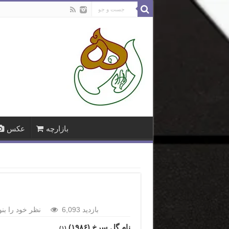
بازارچه
عکس
6,093 بازدید
نظر خود را بنو
نام گل سرخ (۱۹۸۶)
(۱)