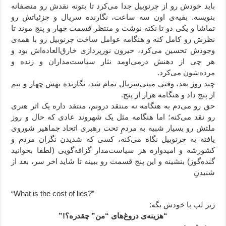
باید خودش رو از چرنوبیل جدا می‌کرد تا بتونه نقدش رو منصفانه
بنویسه. بقیه‌ی اون سه ساعت، نگارنده سریال و جزئیاتش رو
تماشا و یکی دو تا نکته نوشت و منتظر قسمت چهار و پنج موند تا
نظرش رو کامل کنه و هنگامه عوامل ساخت چرنوبیل رو با همه‌ی
وجودش تحسین می‌کرد، حیرون نورپردازی خارق‌العاده‌اش بود و
هر چی از دهنش درمی‌اومد نثار سیاست‌مداران و زنده و
مرده‌شون می‌کرد.
چند روز بعد، وقتی مینی‌سریال تمام شد، نگارنده بهش چهار و نیم
از پنج داد و هنگامه هزار از پنج.
حق رو می‌دم به هنگامه نه منتقد درونم، منتقد داره یک اثر هنری
رو نقد می‌کنه؛ اما هنگامه مثل یک شهروند عادی که حال و روز
ملتش رو بسیار شبیه به مردمِ تحت رهبری اتحاد جماهیر شوروی
یافته به چرنوبیل نگاه می‌کنه، کسی که شدیدن نگران مردم و
کشورشه و امیدواره هر سیاست‌مدار گزافه‌گویی (لطفا بخوانید
گنده‌گوز) بنشینه و این پنج قسمت رو ببینه تا شاید اخر سر، بعد از
شنیدنِ
“What is the cost of lies?”
زیر لب با خودش بگه:
“هزینه‌ی دروغ‌های “من” چقدره؟!”