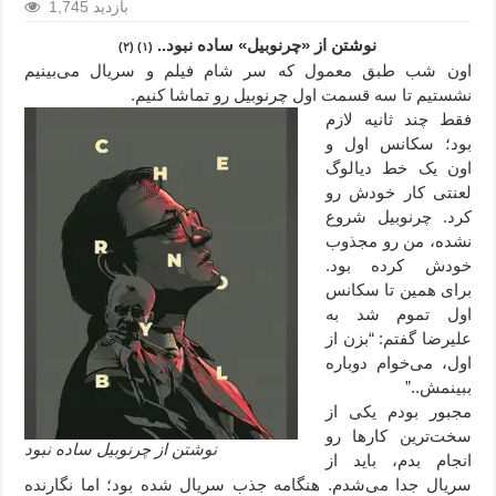
1,745 بازدید
نوشتن از «چرنوبیل» ساده نبود..
(۱) (۲)
اون شب طبق معمول که سر شام فیلم و سریال می‌بینیم
نشستیم تا سه قسمت اول چرنوبیل رو تماشا کنیم.
فقط چند ثانیه لازم
بود؛ سکانس اول و
اون یک خط دیالوگ
لعنتی کار خودش رو
کرد. چرنوبیل شروع
نشده، من رو مجذوب
خودش کرده بود.
برای همین تا سکانس
اول تموم شد به
علیرضا گفتم: “بزن از
اول، می‌خوام دوباره
ببینمش..”
مجبور بودم یکی از
سخت‌ترین کارها رو
نوشتن از چرنوبیل ساده نبود
انجام بدم، باید از
سریال جدا می‌شدم. هنگامه جذب سریال شده بود؛ اما نگارنده