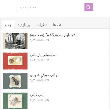
تگ ها
نظرات
پر بازدید
جدید
آشر باوم چه مرگشه؟ (مصاحبه)
2026-05-23
سیسیلی پارسلی
2026-05-12
جانی موشِ شهری
2026-05-09
اَپلی دَپلی
2026-05-06