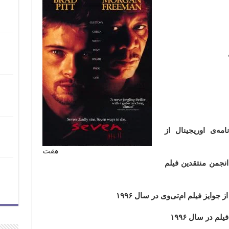
امه‌ی اوریجینال از
هفت
ز انجمن منتقدین فیلم
م در سال ۱۹۹۶