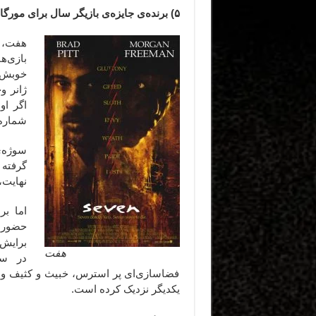
۵) برنده‌ی جایزه‌ی بازیگر سال برای مورگان فری‌من از جوایز حلقه‌ی منتقدین فیلم لندن در سال ۱۹۹۷
هفت، ا
بازی‌ه
خوبش و
ژانر و
اگر او
شماره 
سوژه‌
گرفته 
نهایت،
اما بر
حضور 
برایش 
هفت
فضاسازی‌ای پر استرس، خبیث و کثیف و مت
یکدیگر نزدیک کرده است.