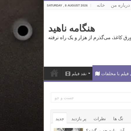
درباره من
خانه
SATURDAY , 8 AUGUST 2026
هنگامه ناهید
فیلم با مخلفات
نقد فیلم
تگ ها
نظرات
پر بازدید
جدید
آشر باوم چه مرگشه؟