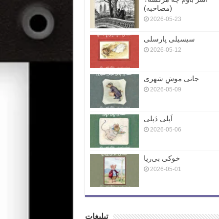
(مصاحبه)
2026-05-23
سیسیلی پارسلی
2026-05-12
جانی موشِ شهری
2026-05-09
اَپلی دَپلی
2026-05-06
خوکی بی‌ریا
2026-05-01
تبلیغات