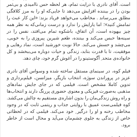
است. آقای نادری با درایت تمام، هر لحظه حس ناامیدی و بی‌ثمر
بودن را در بیننده افزایش می‌دهد تا جایی‌که او را به مرز کلافگی
مطلق می‌رساند . مخاطب می‌خواهد فریاد بزند: «این کار عبث را
تمامش کنید»؛ اما یارایش را ندارد و درست زمانی‌که به نظر همه
چیز بیهوده است، آن اتفاق، باشکوه تمام می‌افتد، نفس را در
سینه‌ها حبس می‌کند و بیننده، طعم شیرین پیروزی را به خوبی،
می‌چشد و حسش می‌کند. حالا نوبت خورشید است، نماد رهایی و
موفقیت، تا با قدرت بتابد، زندگی و حیات دوباره می‌ببخشد و کل
خانواده‌ی متحد ِ آگوستینو را در آغوش گرم خود، چای دهد.
فیلم کوه، در سینمای مستقل ساخته شده و وسواس آقای نادری
عزیز در پروراندن سوژه، انتخاب بازیگر، میزانسن، فیلم‌برداری و
تدوین کاملا مشخص است. فیلمی که در جای جایش نمادهای
مذهبی به‌صورت فیزیکی و معنوی حضوری پررنگ دارند و انتخاب‌ها
و راه روش زندگی‌مان را بدون اشاره‌ی مستقیم به چالش می‌کشد.
کوه فیلمی‌ست عمیق با روایتی جذاب و ریتمی ثابت که در وجود
مخاطب رخنه و او را درگیر ِ خود می‌کند. فیلمی که در لحظاتی
خاص از زندگی به جلوی چشم‌مان می‌آید و محال است از خاطر
برود.