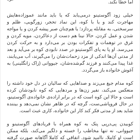
اما خطا نکند.
خیلی زود آگوستینو درمی‌یابد که یا باید مانند عموزاده‌هایش
مهاجرت کند و یا با کوه، این نماد تحجر، زورگویی، ظلم و
سرسختی، به مقابله پردازد؛ یا هم‌چنان صبر پیشه کردن و یا مواجه
شدن و عمل کردن. حالا نینا هم دست از دعاکردن، مویه کردن و
غرق در توهمات و تفکرات بودن بر می‌دارد و به حرکت کردن
می‌رسد. او پا به پای آگوستینو در صدد نابودی کوه بر می‌آید و بعد
از مدتی آن‌ها اندکی از مزد زحمات‌شان را می‌گیرند، آب می‌یابند،
غذا پیدا می‌کنند و فرزند گم‌شده‌شان، جیووانی (زاک زانگلینی) به
آغوش خانواده باز می‌گردد.
کوه مدام جیغ می‌زند و صداهایی که سالیان در دل خود داشته را
منعکس می‌‌کند، نفیر زن‌ها و مردهایی که کوه نابودشان کرده
است و حالا این کوه است که در برابر اراده‌ی خانواده‌ی آگوستینو،
در حال فروپاشی‌ست، گرچه که در ظاهر نشان نمی‌دهد و بیننده
شاید بعد از مدتی فکر کند کار این خانواده، کاری عبث است.
کوبیدن پی‌درپی پتک به کوه همراه با فریادهای آگوستینو و
جیووانی، نه تنها مخاطب را خسته و دلگیر می‌کند، بلکه ممکن
است او کاملا، ناامید شود. اتفاقی که کاملا آگاهانه صورت گرفته