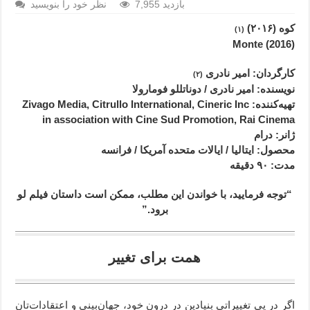
7,955 بازدید
نظر خود را بنویسید
کوه (۲۰۱۶)
(۱)
(2016) Monte
کارگردان: امیر نادری
(۲)
نویسنده: امیر نادری / دوناتللو فومارولا
تهیه‌کننده: Zivago Media, Citrullo International, Cineric Inc
in association with Cine Sud Promotion, Rai Cinema
ژانر
: درام
محصول
: ایتالیا / ایالات متحده آمریکا / فرانسه
مدت
: ۹۰ دقیقه
“توجه فرمایید،‌ با خواندن این مطلب، ممکن است داستان فیلم لو
برود.”
همت برای تغییر
اگر در پی تغییراتی بنیادین در درون خود، جهان‌بینی و اعتقادات‌تان