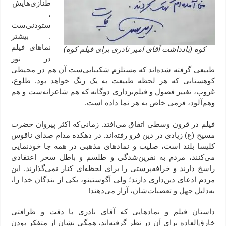
طنازی‌هایش
،
ستودنی‌ست
. بیشتر
نماهای فیلم
کوه (یادداشت آقای امیر نادری برای فیلم کوه)
در نور
طبیعی گرفته شده‌اند که مستلزم شکیبایی‌ست آن هم در محیطی
کوهستانی که هر لحظه طبیعت به یک رنگ خواهد بود. طلوع،
غروب، تغییر فصول و فیلم‌برداری دوگانه که هم شاعرانه‌ست و هم
وهم‌آلود، فرمی خاص به هر نما داده است.
فیلم در قرون وسطی اتفاق می‌افتد. زمانی‌که اکثر پیروان حضرت
مسیح (ع) زیادی در دین فرو رفته‌اند. در دهکده مدام صدای ناقوس
کلیسا بلند است، صلیب و نمادهای مذهبی در همه جا خودنمایی
می‌کنند، مردم به نفرین‌شدگی و طلسم و باطل سحر اعتقادی
راسخ دارند و خرافه‌پرستی را برای لحظه‌ای کنار نمی‌گذارند. این
مردم ادعای دین‌داری دارند؛ ولی آگوستینو، یکی از بندگان خدا را،
به‌دلیل جهل و تعصبات‌شان، آزار می‌دهند!
داستان فیلم و نمادهایی که آقای نادری با دقت و ظرافتی
خارق‌العاده برای آن در نظر گرفته‌اند، همگی نشان از متفکر بودن