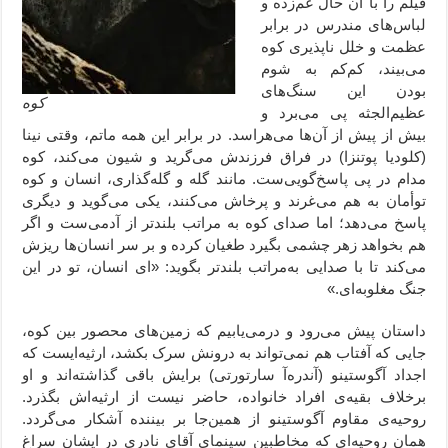
فیلم را با آن حال غم‌زده و
لباس‌های مندرس در برابر
عظمت و خلل ناپذیری کوه
می‌بیند، کم‌کم به شوم
بودن این سنگ‌های
کوه
عظیم‌الجثه پی می‌برد و
بیش از پیش از آن‌ها می‌هراسد. در برابر این همه ماتم، وقتی نینا
(کلودیا پوتنزا) در فراق فرزندش می‌گرید و شیون می‌کند، کوه
مدام در پی پاسخ‌گویی‌ست. مانند گله و گله‌گذاری، انسان و کوه
توأمان به هم می‌غرند و پرخاش می‌کنند، یکی می‌گوید و دیگری
پاسخ می‌دهد؛ اما صدای کوه به مراتب بلندتر از آدمی‌ست و اگر
هم بخواهد زهر چشمی بگیرد طغیان کرده و بر سر انسان‌ها ریزش
می‌کند تا با صدایی به‌مراتب بلندتر بگوید: «ای انسان، تو در این
جنگ مغلوبه‌ای.»
داستان پیش می‌رود و درمی‌یابیم که زمین‌های محصور بین کوه،
جایی که آفتاب هم نمی‌تواند به درونش سرک بکشد، ارثیه‌ایست که
اجداد آگوستینو (آندره‌آ سارتورتی) برایش باقی گذاشته‌اند و او
برخلاف بقیه‌ی افراد خانواده، حاضر نیست از ارثیه‌اش بگذرد.
روحیه‌ی مقاوم آگوستینو از همین‌جا بر بیننده آشکار می‌گردد.
همان روحیه‌ای که مخاطبین سینمای آقای نادری در ایشان سراغ