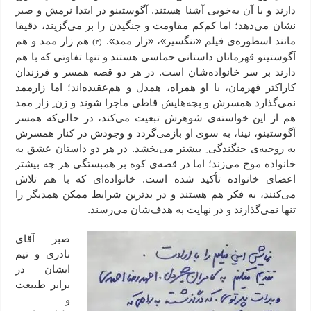
دارند و با آن به‌‌خوبی آشنا هستند. آگوستینو در ابتدا نرمش و صبر
نشان می‌دهد؛ اما کم‌کم مقاومت و جنگیدن را بر می‌گزیند، دقیقا
مانند اسطوره‌ی فیلم «تنگسیر»، «زار ممد».
هم زار ممد و هم
(۳)
آگوستینو قهرمانان داستانی حماسی هستند و تنها تفاوتی که با هم
دارند بر سر خانواده‌شان است. در هر دو قصه همسر و فرزندان
کاراکتر قهرمان، با او همراه، همدل و هم‌عقیده‌اند؛ اما زارممد
نمی‌گذارد همسرش و بچه‌هایش قاطی ماجرا شوند و زن ِ زار ممد
هم از این خواسته‌ی شوهرش تبعیت می‌کند، در حالی‌که همسر
آگوستینو، نینا، به سوی او بازمی‌گردد و وجودش در کنار همسرش
به روحیه‌ی حنگندگی ِ بیشتر می‌بخشد. در هر دو داستان عشق به
خانواده موج می‌زند؛ اما در قصه‌ی کوه بر همبستگی هر چه بیشتر
اعضای خانواده تأکید شده است. خانواده‌ای که با هم تلاش
می‌کنند، به فکر هم هستند و در بدترین شرایط ممکن همدیگر را
تنها نمی‌گذارند و در نهایت به هدف‌شان می‌رسند.
صبر آقای
نادری و تیم
ایشان در
برابر طبیعت
و