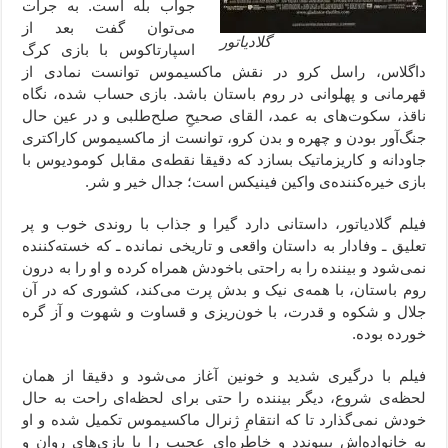
جواب بله است. به جرأت
می‌توان گفت بعد از
گلادیاتور
اسپارتاکوس با بازی کرگ
داگلاس، راسل کرو در نقش ماکسیموس توانست نمادی از
قهرمانی و پهلوانی در روم باستان باشد. بازی حساب شده، نگاه
ناقذ، سکوت‌های به عمد، القای صحیحِ صلح‌طلبی و در عین حال
جنگ‌آور بودن و چهره و بدن کرو، توانست از ماکسیموس کاراکتری
جاودانه و کاریزماتیک بسازد که دقیقا نقطه‌ی مقابل کومودیوس با
بازی خیره‌کننده‌ی واکین فینیکس است؛ جدال خیر و شر.
فیلم گلادیاتور، داستانی دارد گیرا و جذاب با روندی خوب و پر
تعلیق ـ وفادار به داستان واقعی و تاریخی نمانده ـ که خسته‌کننده
نمی‌شود و بیننده را به راحتی باخودش همراه کرده و او را به درون
روم باستان، با همه‌ی نیک و بدش پرت می‌کند، کشوری که در آن
جلال و شکوه و قدرت، با خون‌ریزی و قساوت و شهوت و آز گره
خورده بوده.
فیلم با درگیری شدید و خونین آغاز می‌شود و دقیقا از همان
لحظه‌ی شروع، دیگر بیننده را حتی برای لحظه‌ای راحت به حال
خودش نمی‌گذارد تا که انتقامِ ژنرال ماکسیموس تکمیل شده و او
به خانواده‌اش بپیوندد و خاطره‌ای عجیب را با بازی‌های روان و