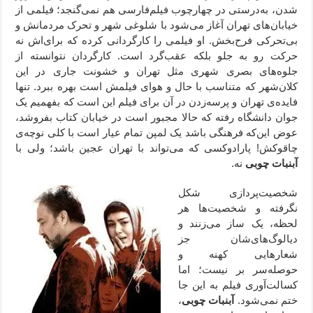
شدن، به‌درستی در چهارچوب فیلم‌فارسی هم نمی‌گنجد؛ فیلمی از
خیابان‌های تهران آغاز می‌شود با شلوغی شهر و تحرک مردمانش و
بی‌تحرکی فرح‌بخش. او فیلمی را کارگردانی کرده که برای‌اش نه
حرکت رو به جلو بلکه عقب‌‌گرد است. کارگردان نتوانسته از
جلوه‌های بصری شهری مثل تهران و خشونت جاری در این
کلان‌شهر که متناسب با حال و هوای فیلمش است بهره ببرد. تنها
فایده‌ی تهران و پرسه‌زدن در آن برای فیلم این است که بفهمیم یک
جوان دانشگاه رفته که حالا مجبور است در خیابان کتاب بفروشد،
عوض این‌که فرهنگی باشد یک لمپن تمام عیار است با کلی نوچه‌ی
چاقوکش! پارادوکسی که می‌تواند با تهران عجین باشد؛ ولی با
آبنبات چوبی
نه.
شخصیت‌پردازی شکل
نگرفته و شخصیت‌ها هر
لحظه، یک ساز می‌زنند و
دیالوگ‌های‌شان جز
شعارهایی کهنه و
حوصله‌سر بر نیست؛ اما
کسالت‌آوری فیلم به این جا
ختم نمی‌شود.
آبنبات چوبی
،