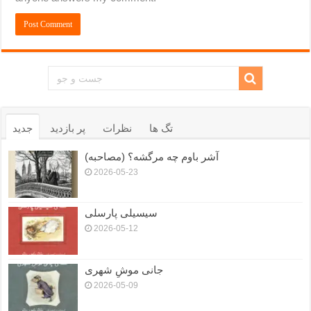
تگ ها
نظرات
پر بازدید
جدید
آشر باوم چه مرگشه؟ (مصاحبه)
2026-05-23
سیسیلی پارسلی
2026-05-12
جانی موشِ شهری
2026-05-09