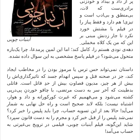
پر از داد و بیداد و خودزنی
برادری‌ست که لات،
بی‌منطق و بی‌ادب است و
تیزی! هم دارد و فقط پیاز را
در فیلم با مشتش خورد
نکرد تا جار زدنش مبنی بر
آبنبات چوبی
این که من یک کلاه مخملی ِ
دهه‌ی نودی هستم را، کامل کند؛ اما این لمپن پرمدعا، چرا یک‌باره
متحول می‌شود؟ در فیلم پاسخ مشخصی به این سوال داده نشده.
داستان نمی‌تواند حس ترس یا مرموز بودن را در مخاطب ایجاد
کند، جز در صحنه قتل و سپس انهدام جسد که تاثیرگذاری‌اش را
بیش از هر چیز، مدیون قصاوتِ بیش از حدِ قاتل است. قاتلی
بدطینت که آخر سر به دست مرتضی،‌ با چاقو خوردنِ پی‌درپی
کشته می‌شود و می‌فهمیم که غیرت کورکورانه و داد و هوار،
اشتباه نیست؛ بلکه لابد صحیح است و راه حل نهایی به شمار
می‌آید! حالا بعد از این تسویه حساب،‌ چرا باید پلیس را خبر کرد؟
نمی‌شد پلیس را از قبل خبر کرد و مجرم را به دست قانون سپرد؟
شاید این‌گونه، فیلم آبنبات چوبی، فیلمی در ترویج بی‌غیرتی به
حساب می‌آمد!