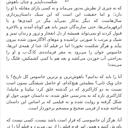
آنا
شکست‌ناپذیر و چنان باهوش
که نه چیزی از نظرش به‌دور می‌ماند و نه کسی یارای مقابله با او را
دارد؛ و اما حقیقت این است که این سبک داستان‌پردازی
سال‌هاست که دیگر به‌کار نمی‌آید مگر در کمدی‌ها و یا
ابرقهرمانی‌ها، حتی سازندگان جیمز باند هم کوتاه آمدند و بالاخره
قبول کردند او نمی‌تواند همیشه از دل انفجار و ترور و زندان تمیز و
شیک و مرتب با صورتی تراشیده و موهای آلاگارسون شده بیرون
بیآید و هرگز شکست نخورد! اما در فیلم آنا، جدا از همه‌ی این‌ها،
جاسوس جوان را می‌رود به مقر فرمانده‌ی کا.گ.ب و او را
به‌راحتی آب خوردن می‌کشد و بعد هم با کمی کشمکش، فلنگ را
می‌بندد!
آنا را باید که بدانیم؟ باهوش‌ترین و برترین جاسوس کل تاریخ؟ یا
جان ویک ثانی؟ مطمئنن هیچ‌کدام، او حاصل شیفتگی بسون است
نسبت به دو کاراکتری که در گذشته خلق کرد: نیکیتا و ماتیلدا.
کاراکتری تازه که نه به‌درستی خلق شده، نه داستان خوبی حول او
شکل گرفته و روایت شده و نه فیلمی که بر اساس این داستان
ساخته شده از فرمی صحیح و منسجم برخوردار است.
آنا، هرگز آن جاسوسی که قرار است باشد نیست، کسی نیست که
باورش کنیم و همین امر فرم فیلم را از بین می‌برد و فیلم آنا را در