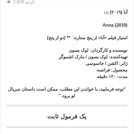
2,629 بازدید
آنا (۲۰۱۹)
(۱)
Anna (2019)
امتیاز فیلم «آنا» از پنج ستاره:
** (دو از پنج)
نویسنده و کارگردان: لوک بسون
تهیه‌کننده: لوک بسون / مارک اشموگر
ژانر
: اکشن / جاسوسی
محصول
: فرانسه
مدت
: ۱۲۰
دقیقه
“توجه فرمایید،‌ با خواندن این مطلب، ممکن است داستان سریال
لو برود.”
یک فرمول ثابت