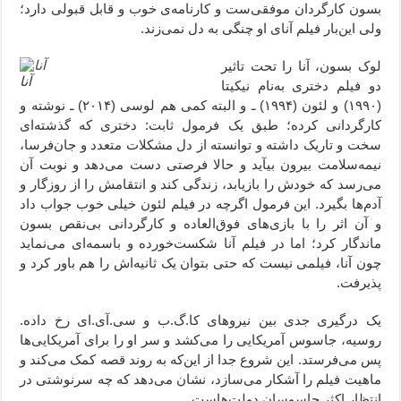
بسون کارگردان موفقی‌ست و کارنامه‌ی خوب و قابل قبولی دارد؛
ولی این‌بار فیلم آنای او چنگی به دل نمی‌زند.
لوک بسون، آنا را تحت تاثیر
آنا
دو فیلم دختری به‌نام نیکیتا
(۱۹۹۰) و لئون (۱۹۹۴) ـ و البته کمی هم لوسی (۲۰۱۴) ـ نوشته و
کارگردانی کرده؛ طبق یک فرمول ثابت: دختری که گذشته‌ای
سخت و تاریک داشته و توانسته از دل مشکلات متعدد و جان‌فرسا،
نیمه‌سلامت بیرون بیآید و حالا فرصتی دست می‌دهد و نوبت آن
می‌رسد که خودش را بازیابد، زندگی کند و انتقامش را از روزگار و
آدم‌ها بگیرد. این فرمول اگرچه در فیلم لئون خیلی خوب جواب داد
و آن اثر را با بازی‌های فوق‌العاده و کارگردانی بی‌نقص بسون
ماندگار کرد؛ اما در فیلم آنا شکست‌خورده و باسمه‌ای می‌نماید
چون آنا، فیلمی نیست که حتی بتوان یک ثانیه‌اش را هم باور کرد و
پذیرفت.
یک درگیری جدی بین نیروهای کا.گ.ب و سی.آی.ای رخ داده.
روسیه، جاسوس آمریکایی را می‌کشد و سر او را برای آمریکایی‌ها
پس می‌فرستد. این شروع جدا از این‌که به روند قصه کمک می‌کند و
ماهیت فیلم را آشکار می‌سازد، نشان می‌دهد که چه سرنوشتی در
انتظار اکثر جاسوسان دولت‌هاست.