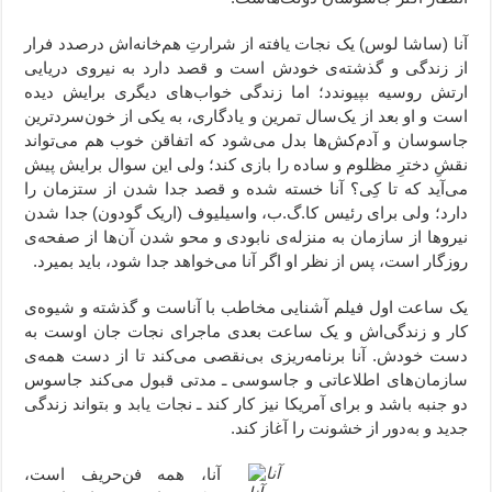
آنا (ساشا لوس) یک نجات یافته از شرارتِ هم‌‌خانه‌اش درصدد فرار
از زندگی و گذشته‌ی خودش است و قصد دارد به نیروی دریایی
ارتش روسیه بپیوندد؛ اما زندگی خواب‌های دیگری برایش دیده
است و او بعد از یک‌سال تمرین و یادگاری، به یکی از خون‌سردترین
جاسوسان و آدم‌کش‌ها بدل می‌شود که اتفاقن خوب هم می‌تواند
نقشِ دخترِ مظلوم و ساده را بازی کند؛ ولی این سوال برایش پیش
می‌آید که تا کِی؟ آنا خسته شده و قصد جدا شدن از ستزمان را
دارد؛ ولی برای رئیس کا.گ.ب، واسیلیوف (اریک گودون) جدا شدن
نیروها از سازمان به منزله‌ی نابودی و محو شدن آن‌ها از صفحه‌ی
روزگار است، پس از نظر او اگر آنا می‌خواهد جدا شود، باید بمیرد.
یک ساعت اول فیلم آشنایی مخاطب با آناست و گذشته و شیوه‌ی
کار و زندگی‌اش و یک ساعت بعدی ماجرای نجات جان اوست به
دست خودش. آنا برنامه‌ریزی بی‌نقصی می‌کند تا از دست همه‌ی
سازمان‌های اطلاعاتی و جاسوسی ـ مدتی قبول می‌کند جاسوس
دو جنبه باشد و برای آمریکا نیز کار کند ـ نجات یابد و بتواند زندگی
جدید و به‌‌دور از خشونت را آغاز کند.
آنا، همه فن‌حریف است،