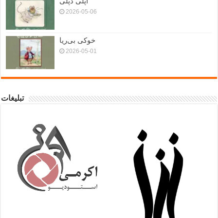
اَپلی دَپلی
2026-05-06
خوکی بی‌ریا
2026-05-01
تبلیغات