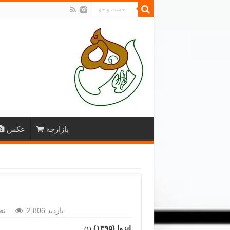
بازارچه
عکس
2,806 بازدید
نظ
انزوا (۱۳۹۵)
(۱)