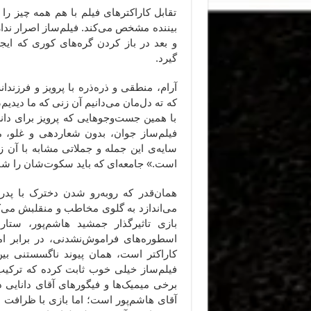
تقابل کاراکترهای فیلم با هم همه چیز را 
بیننده مشخص می‌کند. فیلم‌ساز اصرار ندار
و بعد در باز کردن گره‌های کوری که ای
گیرد.
آرام، منطقی و ذره‌ذره با پرویز و فرزند
که ته دل‌مان می‌دانیم آن زنی که ما دیدیم،
با همین جست‌وجوهایی که پرویز برای دا
فیلم‌ساز جوان، بدون شعاردهی و غلو، م
سایه‌ی این جمله و جملاتی مشابه با آن ز
است.» جامعه‌ای که باید سکوت‌شان را شنی
همان‌قدر که روبه‌رو شدن دخترک با پد
می‌اندازد به گلوی مخاطب و منقلبش می‌ک
بازی تاثیرگذار جمشید هاشم‌پور، ستار
اسطوره‌های فراموش‌نشدنی، در برابر ا
کاراکتر است، همان پیوند ناگسستنی بی
فیلم‌ساز خیلی خوب ثابت کرده که ترکیب 
برخی میمیک‌ها و فیگورهای آقای دانایی د
آقای هاشم‌پور است؛ اما بازی با ظرافت ا