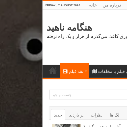
درباره من
خانه
FRIDAY , 7 AUGUST 2026
هنگامه ناهید
فیلم با مخلفات
نقد فیلم
تگ ها
نظرات
پر بازدید
جدید
آشر باوم چه مرگشه؟