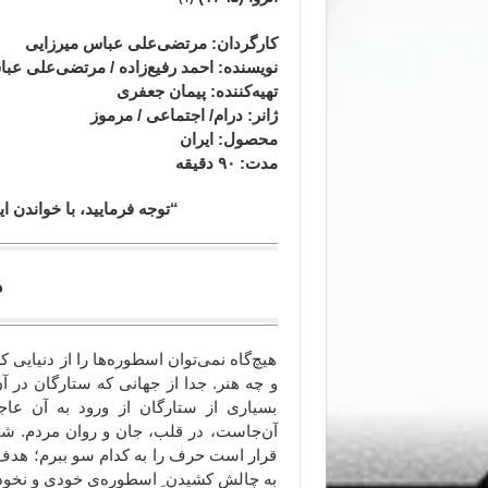
کارگردان: مرتضی‌علی عباس میرزایی
نویسنده: احمد رفیع‌زاده / مرتضی‌علی عب
تهیه‌کننده: پیمان جعفری
ژانر
: درام/ اجتماعی / مرموز
محصول
: ایران
مدت
: ۹۰
دقیقه
“توجه فرمایید،‌ با خواندن
هزارتوی غیرت
هیچ‌گاه نمی‌توان اسطوره‌ها را از دنیایی
و چه هنر. جدا از جهانی که ستارگان در آ
بسیاری از ستارگان از ورود به آن عاج
آن‌جاست، در قلب، جان و روان مردم. شا
قرار است حرف را به کدام سو ببرم؛ هدف 
به چالش کشیدن ِ اسطوره‌ی خودی و نخود