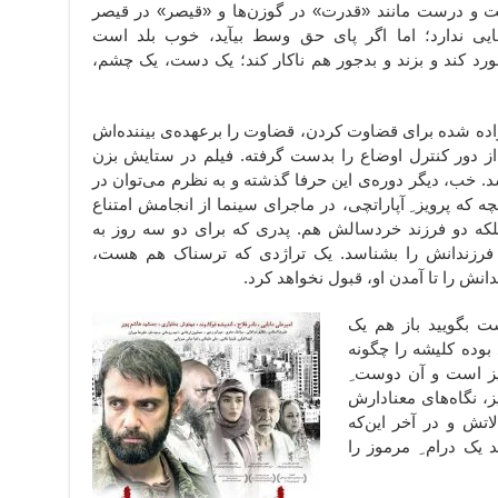
 و درست مانند «قدرت»‌ در گوزن‌ها و «قیصر» در قیصر
ایی ندارد؛ اما اگر پای حق وسط بیآید، خوب بلد است
ورد کند و بزند و بدجور هم ناکار کند؛ یک دست، یک چشم،
 زاده شده برای قضاوت کردن، قضاوت را برعهده‌ی بیننده‌اش
 دور کنترل اوضاع را بدست گرفته. فیلم در ستایش بزن
. خب، دیگر دوره‌ی این حرفا گذشته و به نظرم می‌توان در
 که پرویز ِ آپاراتچی، در ماجرای سینما از انجامش امتناع
بلکه دو فرزند خردسالش هم. پدری که برای دو سه روز به
فرزندانش را بشناسد. یک تراژدی که ترسناک هم هست،
نش را تا آمدن او، قبول نخواهد کرد.
 بگویید باز هم یک
 بوده کلیشه را چگونه
یز است و آن دوست ِ
ز، نگاه‌های معنادارش
اتش و در آخر این‌که
د یک درام ِ مرموز را