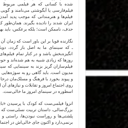
شده با کسانی‌ که هر فیلمی مربوط به
فیلم‌فارسی یا آبگوشتی می‌نامند و گویی 
فیلم‌ها و هنرمندانی که موجب پدید آمد
ایران شدند را نادیده بگیرند. همان‌طور که
حذف، ناممکن است؛ بلکه برعکس، باید بهر
نگارنده قویا بر این باور است که زمان آن
ـ که سینمای ما به اصل باز گردد، دوبا
انگیزه‌بخش باشد و در کنار تمام فیلم‌‌های
روزها که زیادی شبیه به هم شده‌اند و حو
فیلم‌سازان گریز بزند به سینمایی که سین
مدیون است. باید گاهی رو به سوژه‌هایی چ
و پیوند بخورد با فرهنگ و مسلک‌‌مان درحال
روی اجتماع امروز و تقابلات و نیازهای آن ا
اسطوره در سینمای امروز ما خالی‌ست.
انزوا فیلمی‌ست که کودک با پرسیدن «باب
بزرگ‌سالی، داستان تربیت نسلی‌ست که نیاز
پلشتی‌ها و روراست نبودن‌ها، راستی و 
برنمی‌دارد و اکنون جای خالی‌اش در اجتما