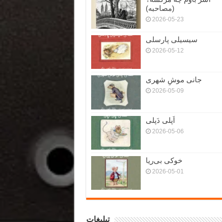
(مصاحبه)
2026-05-23
سیسیلی پارسلی
2026-05-12
جانی موشِ شهری
2026-05-09
اَپلی دَپلی
2026-05-06
خوکی بی‌ریا
2026-05-01
تبلیغات