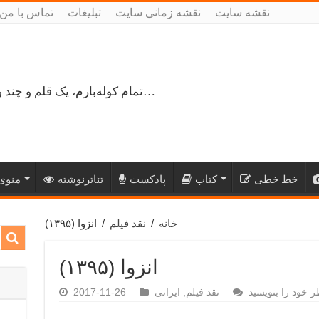
نقشه سایت
نقشه زمانی سایت
تبلیغات
تماس با من
تمام کوله‌بارم، یک قلم و چند ورق کاغذ، می‌گذرم از هزار و یک راه نرفته…
خط خطی
کتاب
پادکست
تئاترنوشته
منوی 
خانه
/
نقد فیلم
/
انزوا (۱۳۹۵)
انزوا (۱۳۹۵)
ر خود را بنویسید
نقد فیلم
,
ایرانی
2017-11-26