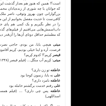
است؟! همین که هنوز هم بعداز گذشت ای
که جوانان با چه شوری از زنده‌یادان مح
بزرگوارانی چون بهروز وثوقی، ناصر ملک‌
کافی‌ست تا حدیث مفصل بخوانیم از این مج
را در نظر بگیریم و یک کمی هم پای جهان
داب‌اسمش‌هایی می‌افتیم از فیلم‌های گذشت
که مطمئنم حداقل دوتای آن‌‌ها را آن‌قدر د
میتی
هیچی بابا، من بودم، حاجی نصرت
فرصت، آره و اینا خیلی بودیم، کِریم آقامون
قیصر
کِریم؟! کدوم کِریم؟
میتی
: کِریم آب منگل… (فیلم قیصر (۱۳۴۸) / مسعود کیمیایی)
عاطفه
تو زن داری؟
علی
نه بابا، زنمون کوجا بود
عاطفه
نامزد داری؟
علی
رفتم خدمت برگشتم حامله بود
عاطفه
اسداللهی)
حتی اگر اکثر این نوع حرکات و فعالیت‌ها، 