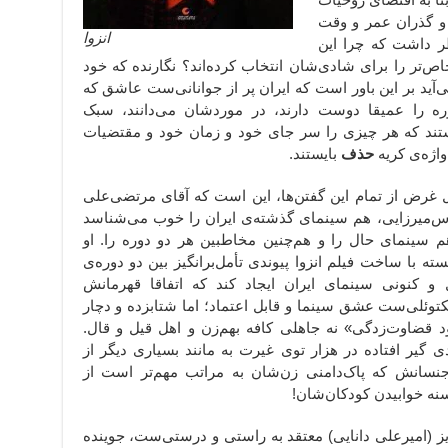
 و گذران عمر و وقت
انزوا
نظر داشت که چرا این
ص‌تر را برای شادی‌شان انتخاب کرده‌اند؟ نگارنده که خود
‌آید بر این باور است که ایران پر از جوانانی‌ست عاشق که
ه را عمیقا دوست دارند، در موردشان می‌دانند، سبک
 هستند که هر چیزی را سر جای خود و زمان خود و مقتضیات
واژه‌ی کریه
حذف
بایستند.
 غرض از تمام این گفتن‌ها، این است که آقای مرتضی‌علی
س‌میرزایی، هم سینمای گذشته‌ی ایران را خوب می‌شناسد
م سینمای حال را و هم‌چنین مخاطبین هر دو دوره را. او
سته با ساخت فیلم انزوا پیوندی تأمل‌برانگیز بین دو دوره‌ی
 و کنونی سینمای ایران ایجاد کند که اتفاقا قهرمانش
لکتوئلی‌ست عشق سینما و قابل اعتماد؛ اما شتابزده و دچار
د قضاوت‌زدگی» نه جاهلی کافه بهم‌زن و اهل قیل و قال.
ی گیر افتاده در هزار توی غیرت به مانند بسیاری دیگر از
جنسانش که پاک‌دامنی زن‌شان به مراتب مهم‌تر است از
نه خوابیدن کودکان‌شان!
یز (امیرعلی دانایی) معتقد به راستی و درستی‌ست، جوینده