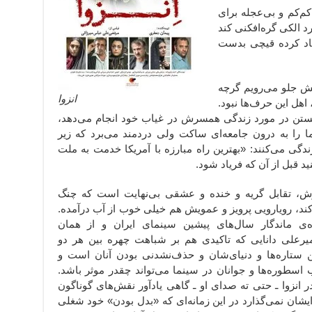
کم‌کم و بی‌عجله برای
د الکی گره‌افکنی کند
جاد کرده قیچی بدست
انش جلو می‌رویم گرچه
انزوا
 اهل این حرف‌ها نبود.
نستن در مورد زندگی همسرش در غیاب خود انجام می‌دهد،
ا را به درون جامعه‌ای ساکت ولی دردمند می‌برد که زیر
ندگی می‌کنند: «بهترین راه مبارزه با آمریکا خدمت به ملت
د قبل از آن که فریاد شود.
رش، تقابل گریه و خنده و عشقی بی‌نهایت است که چنگ
ند، رویارویی پرویز و عمویش هم خیلی خوب از آب درآمده.
ه‌ی ماندگار سال‌های پیشین سینمای ایران و از همان
میرعلی دانایی که تاکیدی هم بر شباهت چهره بین هر دو
ن ستاره‌ها و دنیای‌شان و حذف‌نشدنی بودن آنان است و
اسطوره‌ها و جوانان در سینما می‌تواند چقدر موثر باشد.
ر انزوا ـ حتی ته صدای او ـ گاهی یادآور نقش‌های گوناگون
یشان نمی‌گذارد در این زمانه‌ای که «بدل بودن» خود شغلی