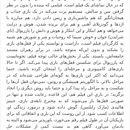
که در حال تماشای یک فیلم است، فیلمی که بیننده را بدون در نظر
گرفتن سن و سالش، مستقیم پرت می‌کند در یک بازیِ جذاب و
هیجان‌انگیز که هم ماشین‌بازی و رِیس دادن دارد، هم مبارزه با
اژدها و گودزیلای آهنی و هم برای برنده شدن، هوش و درایت
می‌خواهد و هم ابتکار و این ابتکار و هوش و دانش را پارزیوال (تای
شرایدن) جوان و خوش سیما که روحیات و شر و شورش هم شبیه
به کارگردان فیلم است، داراست و توانسته یکی از قفل‌های بازی
را بشکند و بدون این‌که متوجه باشد، در برابر رهبران مستبد
جامعه‌اش، بایستد. یکی از بخش‌های جالب توجه فیلم، نحوه‌ایست
که پارزیوال برای شکستن قفل‌های بازی پیدا می‌کند. اگر تا حالا
بازی‌های کامپیوتری و مرحله‌ای را امتحان کرده باشید، حتما
می‌دانید که اکثر این بازی‌ها به گونه‌ای طراحی شده‌اند که در
مراحل بالاتر، با الگوریتم همیشگی و روتین، نمی‌توان قفل آن‌ها را
شکست و به مراحل راه پیدا کرد و حتما باید روش دیگری را اتخاذ
برگزید؛ در بازیِ این فیلم هم، این قاعده رعایت شده و تنها در
صورتی قفل‌ها باز می‌شوند که به مخترع نابغه‌ی بازی، جیمز
هالیدی (مارک رایلنس)، گوش داده شود و درمورد زندگی او،
اطلاعات کسب شود. از این روست که این بازی و اتفاقاتی که برای
بازیکنان آن در طول فیلم رقم می‌خورد، باورپذیر می‌شود و البته به
یادمان می‌آورد گاهی هم بد نیست کمی از مشکلات حل