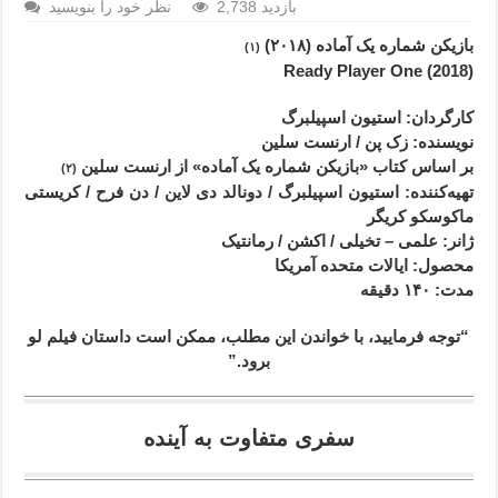
2,738 بازدید
نظر خود را بنویسید
بازیکن شماره یک آماده (۲۰۱۸)
(۱)
Ready Player One
(2018)
کارگردان: استیون اسپیلبرگ
نویسنده: زک پن / ارنست سلین
بر اساس کتاب «بازیکن شماره یک آماده» از ارنست سلین
(۲)
تهیه‌کننده: استیون اسپیلبرگ / دونالد دی لاین / دن فرح / کریستی
ماکوسکو کریگر
ژانر
: علمی – تخیلی / اکشن / رمانتیک
محصول
: ایالات متحده آمریکا
مدت
: ۱۴۰
دقیقه
“توجه فرمایید،‌ با خواندن این مطلب، ممکن است داستان فیلم لو
برود.”
سفری متفاوت به آینده