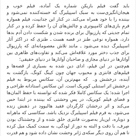
باید گفت فیلم بازیکن شماره یک آماده، فیلم خوب و
هیجان‌انگیزی‌ست به سبک اسپیلبرگ که خسته‌کننده نمی‌شود و
بیننده را با خود همراه می‌کند. در کنار این جذابیت، فیلم همواره
فرمِ بازی‌های کامپیوتری و چالش‌های آن را حفظ کرده و در کنار
تمام جدیتی که پارزیوال برای برنده شدن و شکست دادن آدم بدها
دارد، همواره نوعی طنز در قصه هست ـ طنزی که در اکثر آثار
اسپیلبرگ دیده می‌شود ـ مانند تلاش معصومانه‌ای که پارزیوال
برای جذب دختر مورد علاقه‌اش می‌کند و تفاوت‌های ظاهری بین
آواتارها در دنیای مجازی و صاحبان آواتارها در دنیای حقیقی؛
هم‌چنین در این فیلم، ادای دین شده به بسیاری از قصه‌ها و
فیلم‌های فانتزی و محبوب جهان چون کینگ کونگ، بازگشت به
آینده، درخشش و.. که مهم‌ترین آن، سکانسِ مربوط به فیلم
درخشش اثر استنلی کوبریک است. این سکانس استادانه طراحی و
اجرا شده؛ یک سکانس کاملا فکر شده که توانسته با حفظ المان‌ها
و فضای فیلم کوبریک، در پسِ وحشتی که بیننده در ابتدا حس
می‌کند و اثر درخشان کارگردان فقید هالیوود در ذهنش زنده
می‌شود، به فرم فیلم اسپیلبرگ نزدیک باشد. سکانسی که ماهرانه
و دوباره، این‌بار به‌صورت فانتزی خلق شده و از وحشتناک بودن
صِرف، با دقت و البته به دور از لودگی، به سمت کمیک میل کرده
تا هم آن روی دیگر سکه‌ی ژانر وحشت نشان داده شود و هم قدرت