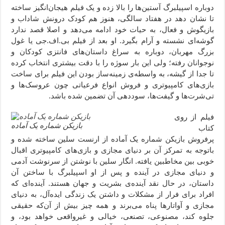
دوباره اسپیلبرگ آستین‌ها را بالا زده و یک فیلم هیجان‌انگیز ساخته
تا نشان دهد در هفتاد سالگی، هنوز هم کودک درونش شاداب و
بازیگوش و فعال، به حیات خود ادامه می‌دهد و اصلا قصد ندارد
گوشه‌ای نشسته و آرام بگیرد. او بعد از فیلم بی.اف.جی یا غول
بزرگ مهربان، دوباره به سراغ داستان‌‌های فانتزی کودکان و
نوجوانان رفته؛ ولی این بار سوژه را با دقت بیشتری انتخاب کرده
تا جدا از گیشه، به واسطه‌ی زمینه‌ساز بودن این فیلم برای ساخت
بازی‌های کامپیوتری و فروش انواع فرعیاتی چون عروسک‌ها و
تی‌شرت‌ها و گیفت‌ها، سوددهی آن تضمین شده باشد.
فیلم از روی
بازیکن شماره یک آماده
کتاب
پرفروش بازیکن شماره یک آماده از ارنست سلین ساخته شده و
باتوجه به تمرکز آن بر دنیای مجازی و بازی‌های کامپیوتری اقبال
خوبی بین مخاطبین یافته. انگار سلین با نوشتن از سرنوشت آدمی
و دنیای مجازی در آینده و پس از او اسپیلبرگ با ساختن آن
داستان، در حال نقد آینده‌ی بشریت و جهان هستند. آینده‌ای که
افراد برای فرار از مشکلات و داشتن یک زندگی ایده‌آل، به دنیای
مجازی و آواتارها پناه می‌برند و همه چیز بیش از آن‌که حقیقی
جلوه کند، مصنوعی، تصنعی، خیالی و غیرواقعی خواهد بود، و