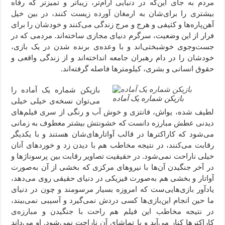
مردم به جای این‌که در دنیایی آرام‌تر، زیباتر و تمیزتر که رفاه
بیشتری را برای‌شان به ارمغان آورده زیست کنند، در بین خیل
آهن‌پاره‌ها و کثیفی و هرج و مرج زندگی می‌کنند و خودشان را برای
فرار از این وضعیت، سرگرم دنیای مجازی ساخته‌اند. مردمی که در
جست‌وجوی خوشبختی‌اند و با وعده‌ی برنده شدن در یک بازی،
خودشان را در دام رهبران جامعه انداخته‌اند و از زندگی واقعی و
حقوق انسانی و بشری، کیلومترها فاصله گرفته‌اند.
بازیکن شماره یک آماده را
بازیکن شماره یک آماده
می‌توان نسخه‌ی خیلی خیلی
لطیف شده، یواش، فانتزی و خوش آب و رنگی از سری فیلم‌‌های
دیدنی عطش مبارزه دانست که خشونتش بیشتر معطوف به زمانی
می‌شود که کاراکترها در قالب آواتارهای‌شان هستند و با یکدیگر
رقابت می‌کنند، در نتیجه مخاطب هم با دیدن زد و خوردهای آنان
خیلی ناراحت نمی‌شود. در حقیقیت تصاویر رقابت بین پرسوناژها و
در آخر جنگیدن آن‌ها با نیروهای مرکزی که بخشی از آن به‌صورت
آواتار و بخشی هم به‌صورت فیزیکی در دنیای حقیقی روی می‌دهد،
یادآور بازی‌هایی‌ست که امروزه بسیار مرسومند و چون در دنیای
ما حین انجام این‌بازی‌ها کسی دردش نمی‌گیرد و آسیبی نمی‌بیند،
در نتیجه مخاطب این فیلم هم راحت با جنگیدن و مبارزه‌ی
کاراکترها کنار می‌آید و با تماشای آن ناراحت نمی‌شود. او می‌داند