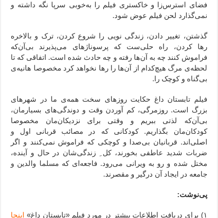
فضای استرس‌زا و خاکستری فیلم را به‌خوبی سرپا نگه داشته و
نمی‌گذارد لحن فیلم عوض شود.
گذشتن، تغییر دادن، زندگی نویی را شروع کردن، ترک و بالاخره
رها کردن، راه حلی‌ست که پرسوناژهای می‌پذیرند بی‌آن‌که
فراموش کنند چه به آن‌ها رفته و چه حادث شده است. اتفاقی که تا
لحظه‌ی مرگ هیچ‌کدام از آن‌ها را رها نخواهد کرد مخصوصا هانیه‌ی
بی‌گناه و کوچک را.
فیلم تابستان داغ حکایت روزهای سخت همه‌ی ما در شهرهای
بزرگ است. روزمرگی، کم آوردن وقت و دوندگی‌های بسیارمان،
بی‌آن‌که لذتی ببریم و وقتی برای نزدیکان‌مان مخصوصا
کودکان‌مان بگذاریم. کودکانی که در مصائب قربانی اول و
اصلی‌اند. قربانیان بی‌صدا و کوچکی که فراموش نمی‌کنند و اگر
ضربات شدید عاطفی بخورند، کل ِ زندگی‌شان در حال و آینده،
مختل شده و رو به ویرانی می‌رود. فاجعه‌ای که مسلما والدین و
جامعه در ایجاد آن درگیر و مقصرند.
پی‌نوشت:
۱) برای دریافت اطلاعات بیشتر در مورد فیلم «تابستان داغ»
اینجا