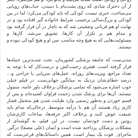
از آن دخترک شادی که روی پشت‌بام با دمیدن، حباب‌های رویایی
می‌ساخت، خبری نیست. کودکی که باید کودکی می‌کرد؛ اما در بین
کودکی و بزرگ‌سالی برحسب شرایط خانواده گیر افتاده بود و در
نهایت او هم قربانی وضعیتی شد که به ناچار در آن قرار گرفته بود
و مدام هم بر تکرار آن کارها، تشویق می‌شد. کارها و
مسئولیت‌هایی که به هیچ وجه مناسب سن او و هیچ کودکی نبوده و
نیستند.
مدتی‌ست که جامعه پزشکی کشورمان، تحت شدیدترین حمله‌ها
قرار گرفته است. قشری زحمت‌کش و درست‌کار که با توجه به
تعداد مراجع، ویزیت‌های روزانه، عمل‌های سرپایی یا جراحی‌ و…
درصد خطای‌شان نزدیک به میانگین جهانی‌ست. در فیلم خیلی
خوب اشاره می‌شود که تمامی پزشکان برخلاف باور عامه، متمول
نیستند. آن‌ها برای پزشک شدن زحمت فراوان کشیده‌اند و پس از
قسم خوردن و به‌طور رسمی وارد طبابت شدن هم متحمل فشار
کاری زیاد هستند آن هم با درآمد متوسط، درحالی‌که مدام باید
شیفت عوض کنند و برخلاف اکثر حرفه‌ها، ساعات کاری‌شان
روتین و دست خودشان نیست. در این فیلم، به گوشه‌ای از
مشکلات پزشکان پرداخته شده است و ایمان (علی مصفا) درگیر ِ
ماجرای ِ فوت یک بیمار است. همین داستانک‌های فرعی‌ست که