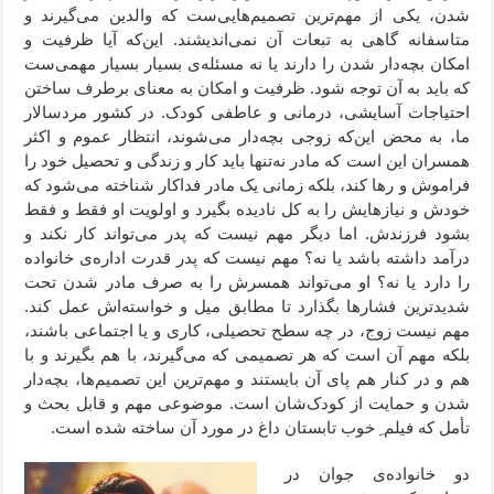
شدن، یکی از مهم‌‌ترین تصمیم‌هایی‌ست که والدین می‌گیرند و
متاسفانه گاهی به تبعات آن نمی‌اندیشند. این‌که آیا ظرفیت و
امکان بچه‌دار شدن را دارند یا نه مسئله‌ی بسیار بسیار مهمی‌ست
که باید به آن توجه شود. ظرفیت و امکان به معنای برطرف ساختن
احتیاجات آسایشی، درمانی و عاطفی کودک. در کشور مردسالار
ما، به محض این‌که زوجی بچه‌دار می‌شوند، انتظار عموم و اکثر
همسران این است که مادر نه‌تنها باید کار و زندگی و تحصیل خود را
فراموش و رها کند، بلکه زمانی یک مادر فداکار شناخته می‌شود که
خودش و نیازهایش را به کل نادیده بگیرد و اولویت او فقط و فقط
بشود فرزندش. اما دیگر مهم نیست که پدر می‌تواند کار نکند و
درآمد داشته باشد یا نه؟ مهم نیست که پدر قدرت اداره‌ی خانواده
را دارد یا نه؟ او می‌تواند همسرش را به صرف مادر شدن تحت
شدیدترین فشارها بگذارد تا مطابق میل و خواسته‌‌اش عمل کند.
مهم نیست زوج، در چه سطح تحصیلی، کاری و یا اجتماعی باشند،
بلکه مهم آن است که هر تصمیمی که می‌گیرند، با هم بگیرند و با
هم و در کنار هم پای آن بایستند و مهم‌ترین این تصمیم‌ها، بچه‌دار
شدن و حمایت از کودک‌شان است. موضوعی مهم و قابل بحث و
تأمل که فیلم ِ خوب تابستان داغ در مورد آن ساخته شده است.
دو خانواده‌ی جوان در