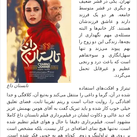
تهران. یکی در قشر ضعیف
و دیگری در قشر متوسط
جامعه. هر دو یک فرزند
دارند و عاشق فرزندشان
هستند. کار خانم‌ها و البته
مسئله‌ی مهم نگهداری از
بچه‌ها، زندگی این دو زوج را
بهم پیوند می‌زند و تنها
سهل‌انگاری و سوءتفاهم
است که باعث درد و رنجی
عظیم و غیرقابل تحمل
می‌گردد.
تابستان داغ
تیتراژ و افکت‌‌های استفاده
شده در آن، گرما و داغی را منتقل می‌کند و به‌تبع آن، کلافگی و جدا
افتادگی را. روایت جذاب است و ریتم تقریبا ثابت. فضای تعلیق
خیلی خوب کار شده و باید تبریک گفت به آقای هومن بهمنش عزیز
که دید عالی و ذکاوت ایشان در فیلم‌برداری فیلم تابستان داغ کاملا
مشهود است. فیلم‌برداری دقیقا با حال و هوای فیلم تنظیم شده
است. نه‌تنها هیچ نمای اضافه‌ای در کار نیست، بلکه مشخص است
بر روی هر تراولینگ و زوم ِ کوتاه هم به خوبی فکر شده است.