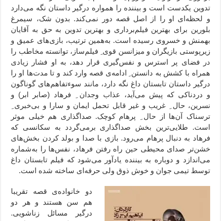
تدوین یکدست است و بیننده را همواره درگیر داستان نگه می‌دارد
و لحظه‌ای او را از اصل قصه دور نمی‌کند. بدون شک، سیمرغ
بلورین برای بهترین فیلم‌برداری و بهترین تدوین به حق به آقایان
بهمنش و خسروی رسیده است. به‌همین ترتیب، بازی‌های عمیق و
زیرپوستی بازیگران و میزانسن قوی ِ فیلم‌‌ساز، توانسته مخاطب را
در فضای پر استرس و نفس‌گیری قرار دهد، به او فشار زیادی
همراه با کشش به دانستن ِ ادامه‌ی قصه وارد کند و تا مدت‌‌ها او را
درگیر داستان تابستان داغ نگه دارد، مانند سوءتفاهم‌های گوناگون
و دردناکی که پیش می‌آید، عذاب وجدان ِ فرهاد (صابر ابر) و
نسرین، حال ِ غریب و غیر قابل تحمل ایمان و سارا و بی‌خبری ِ
ترسناک آن‌ها از حال ِ پرهام کوچک. صداگذاری هم خیلی موثر
است. طلایی‌ترین بخش صداگذاری برمی‌گردد به سکانسی که
فرهاد به دنبال پرهام می‌رود. بازی با صدا و بولد کردن بخش‌های
خشن‌تر صدای محیطی حین راه رفتن فرهاد، نفس‌ها را به‌شماره
می‌اندازد و دوباره به بیننده یادآور می‌شود که فیلم تابستان داغ
توسط تیمی جوان و خوش ذوق ولی حرفه‌ای ساخته شده است.
دو خانواده‌ی قصه تقریبا
هم سن هستند و هر دو
درگیر مسائل زناشویی.