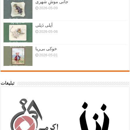
جانی موشِ شهری
2026-05-09
اَپلی دَپلی
2026-05-06
خوکی بی‌ریا
2026-05-01
تبلیغات