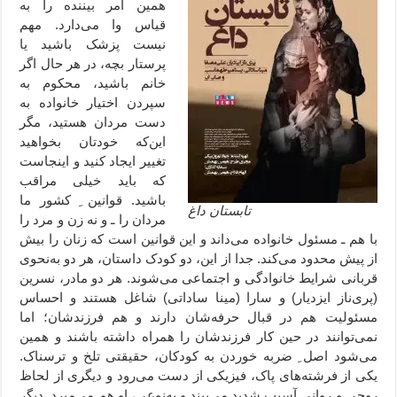
همین امر بیننده را به
قیاس وا می‌دارد. مهم
نیست پزشک باشید یا
پرستار بچه، در هر حال اگر
خانم باشید، محکوم به
سپردن اختیار خانواده به
دست مردان هستید، مگر
این‌که خودتان بخواهید
تغییر ایجاد کنید و اینجاست
که باید خیلی مراقب
باشید. قوانین ِ کشور ما
تابستان داغ
مردان را ـ و نه زن و مرد را
با هم ـ مسئول خانواده می‌داند و این قوانین است که زنان را بیش
از پیش محدود می‌کند. جدا از این، دو کودک داستان، هر دو به‌نحوی
قربانی شرایط خانوادگی و اجتماعی می‌شوند. هر دو مادر، نسرین
(پری‌ناز ایزدیار) و سارا (مینا ساداتی) شاغل هستند و احساس
مسئولیت هم در قبال حرفه‌شان دارند و هم فرزندشان؛ اما
نمی‌توانند در حین کار فرزند‌شان را همراه داشته باشند و همین
می‌شود اصل ِ ضربه خوردن به کودکان، حقیقتی تلخ و ترسناک.
یکی از فرشته‌های پاک، فیزیکی از دست می‌رود و دیگری از لحاظ
روحی و روانی آسیب شدید می‌بیند و به‌نوعی، او هم می‌میرد. دیگر