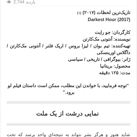
2,744 بازدید
تاریک‌ترین لحظات (۲۰۱۷)
(۱)
(2017) Darkest Hour
کارگردان: جو رایت
نویسنده: آنتونی مک‌کارتن
تهیه‌کننده: تیم بوان / لیزا بروس / اریک فلنر / آنتونی مک‌کارتن /
داگلاس اوربنسکی
ژانر
: بیوگرافی / تاریخی / سیاسی
محصول
: بریتانیا
مدت
: ۱۲۵
دقیقه
“توجه فرمایید،‌ با خواندن این مطلب، ممکن است داستان فیلم لو
برود.”
نمایی درشت از یک ملت
شاید هنوز و هرگز بشر نتواند به نتیجه‌ای واحد برسد که تحت