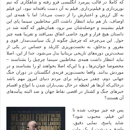
که کاملا در قالب پیرمرد انگلیسی فرو رفته و شاهکاری که تیم
نورپردازی و فیلم‌برداری ِ فیلم به آن دست یافته‌اند نبود، این فیلم
به کل ارزش و اعتبارش را از دست می‌داد؛ اما با همه‌ی این
اوصاف، باز هم نباید انتظار داشت اکثر مخاطبین سینما پای این
فیلم بنشینند و حوصله‌شان سر نرود. همان‌طور که گفته شد در
داستان هیچ فراز و فرود خاصی اتفاق نمی‌افتد و تقریبا همه چیز
حول ِ این می‌چرخد که چرچیل چگونه از یک سیاست‌مدار ِ قوی و
مغرور و بدخلق، به نخست‌وریزی کاربلد و حساس در یکی از
سخت‌ترین دوره‌های تاریخی بریتانیا بدل می‌شود. جدا از این، اصلا
نباید انتظار داشت همه‌ی مخاطبین سینما چرچیل را بشناسند –
مخصوصا جوان‌ترها ـ و یا این‌که اصلا بخواهند او را بشناسند و در
موردش بدانند. واقعا نخست‌وزیر فربه‌ی انگلستان در دوران جنگ
جهانی دوم، چقدر می‌تواند برای مردم دنیای امروز مهم باشد
درحالی‌که آن‌ها هر لحظه در حال بمب‌باران شدن با انواع و اقسام
خبرهای جنگ و کشتار در اقصی نقاط جهان و صد البته پیآمدهای
آن هستند؟
پس چه چیز موجب شده تا
این فیلم، محبوب شود؟
شاید پاسخ، نمایی دقیق،
واضح و درشت از یک ملت