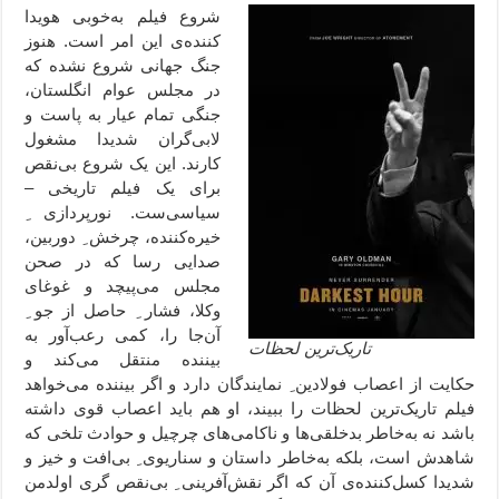
شروع فیلم به‌خوبی هویدا
کننده‌ی این امر است. هنوز
جنگ جهانی شروع نشده که
در مجلس عوام انگلستان،
جنگی تمام عیار به پاست و
لابی‌گران شدیدا مشغول
کارند. این یک شروع بی‌نقص
برای یک فیلم تاریخی –
سیاسی‌ست. نورپردازی ِ
خیره‌کننده، چرخش ِ دوربین،‌
صدایی رسا که در صحن
مجلس می‌پیچد و غوغای
وکلا، فشار ِ حاصل از جو ِ
آن‌جا را، کمی رعب‌آور به
تاریک‌ترین لحظات
بیننده منتقل می‌کند و
حکایت از اعصاب فولادین ِ نمایندگان دارد و اگر بیننده می‌خواهد
فیلم تاریک‌ترین لحظات را ببیند، او هم باید اعصاب قوی داشته
باشد نه به‌خاطر بدخلقی‌ها و ناکامی‌های چرچیل و حوادث تلخی که
شاهدش است، بلکه به‌خاطر داستان و سناریوی ِ بی‌افت و خیز و
شدیدا کسل‌کننده‌ی آن که اگر نقش‌آفرینی ِ بی‌نقص گری اولدمن