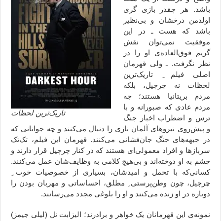
باشد. هر چقدر بازی گری
اولدمن درخشان و بی‌نظیر
باشد که هست ـ در این
موفقیت نمی‌توان نقش
گریم فوق‌العاده‌ی او را در
نظر نگرفت. ـ ولی قهرمان
اصلی فیلم ِ تاریک‌ترین
لحظات نه چرچیل، بلکه
مردم بریتانیا هستند؛ چه
مردم عادی که صبورانه و با
تاریک‌ترین لحظات
ترس و اضطراب اخبار جنگ
و پیش‌روی نیروهای آلمان نازی را دنبال می‌کنند و چه جوانانی که
در جبهه‌های جنگ جان‌فشانی می‌کنند. قهرمان این فیلم، تک‌تک
سربازها و افراد معمولی‌ای هستند که در کنار چرچیل قرار دارند و
چشم به او دوخته‌اند و بی‌هیچ کلامی به وظایف‌شان عمل می‌کنند.
کسانی‌که با تحمل و امیدشان، بسیاری از خصوصیات خوب ِ
چرچیل، چون وطن‌پرستی ِ مطلق، احساساتی و مهربان بودن را
دوباره در او زنده می‌کنند و او را بلوغی مجدد می‌رسانند.
نمونه‌ی این قهرمانان یک خواهر و برادرند؛ الیزابت نل (لیلی جیمز)