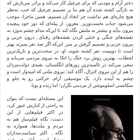
دختر آرام و مودبی که برای چرچیل کار می‌کند و برادر سربازش که
به تازگی کشته شده آن هم بنا بر تصمیم چرچیل که خب، به‌نظر
هیچ چاره‌ای هم نداشت جز اتخاذ آن تصمیم. همین ماجرا، موجب
می‌شود جناب نخست‌وزیر ِ مغرور، از پیله‌ای که دور خود پیچیده
بیرون بیآید و بیشتر به ملتش نگاه کند تا این‌که مدام چشم بدوزد به
نقشه‌های جنگی و خنثی کردن نقشه‌های رقبای ِ درون حزبی و
بیرون حزبی و تصمیم گرفتن بر سر ِ این‌که اگر صد نفر بمیرند بهتر
است تا دویست نفر کشته شوند. او، در سخت‌ترین و تاریک‌ترین
لحظات، بهترین روش برد جنگ را اتکا به نیروی مردمی می‌یابد و
سعی می‌کند در ناامیدترین روزهای انگلستان، بقیه‌ی دولت‌مردان
را هم از این نیروی لایزال، آگاه کند؛ نیروی ملتی که امیدوار است و
چشم به آینده دارد. یک موسیقی آرام، حرکتی رو به جلو و
سکانسی اسلوموشن از مردمی نگران؛ اما زنده و پویا.
این مسئله‌ای نیست که بتوان
به راحتی از کنارش عبور کرد.
در اکثر فیلم‌هایی از این
دست، نگاه فیلم‌ساز هم به
مردم و ملت‌ها، همواره به
نگاه ِ اکثر سیاست‌مداران
نزدیک است. آنان هم عزم