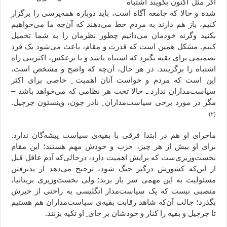
اگر مثل اکنون بگویند اشتباه
شده و حالا که جامعه آگاه است، باید دوباره همه‌پرسی را برگزار
کنیم، باز هم دارند به مردم خط می‌دهند که آن‌چه ما می‌خواهیم
بکنید وگرنه خودمان می‌دانیم چطور نظرمان را به شما تحمیل
کنیم. مشکل همین است که قدرت و مقام،‌ باعث می‌شود یک فرد
تصمیمی برای بقیه بگیرد که اشتباه باشد و یا برعکس، اکثریتی راه
اشتباه را برگزینند. در هر حال، آ‌ن‌چه که واضح و مشخص است،
این است که مردم و خواست آنان اهمیت ِ خاصی برای اکثر
سیاست‌مداران ندارد ـ حالا تحت هر نظامی که می‌خواهد باشد –
مگر در مورد برخی سیاست‌مداران ِ نادر چون، وینستون چرچیل.
(۲)
ماجرای او هم در ابتدا فرقی با بقیه‌ی سیاست پیشه‌گان ندارد.
برای او بیش از هر چیز، حزب و خودش مهم هستند؛ این مقام
نخست‌وزیری‌ست که برایش اهمیت دارد، درحالی‌که آدم عاقل قبل
از این‌که کشورش درگیر جنگ شود، ترجیح می‌دهد از پذیرفتن
مسئولیت به این مهمی سر باز بزند؛ ولی نخست‌وزیری بریتانیا،
منصبی نیست که یک سیاست‌مدار انگلیسی به راحتی از خیرش
بگذرد؛ جالب آن‌که شاهد رقابت بقیه‌ی سیاست‌مداران هم هستیم
تا چرچیل و بقیه را کنار و خودشان بر جای ِ او تکیه بزنند.