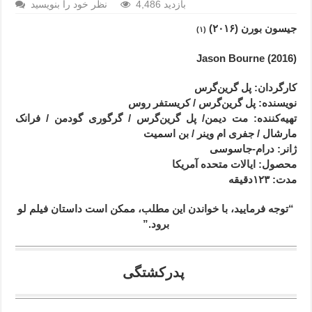
4,486 بازدید
نظر خود را بنویسید
جیسون بورن (۲۰۱۶)
(۱)
(2016) Jason Bourne
کارگردان
: پل گرین‌گرس
نویسنده: پل گرین‌گرس / کریستفر روس
تهیه‌کننده: مت دیمن/
پل گرین‌گرس / گرگوری گودمن / فرانک
مارشال / جفری ام وینر / بن اسمیت
ژانر
: درام-جاسوسی
محصول
: ایالات متحده آمریکا
مدت
: ۱۲۳
دقیقه
“توجه فرمایید،‌ با خواندن این مطلب، ممکن است داستان فیلم لو
برود.”
پدرکشتگی