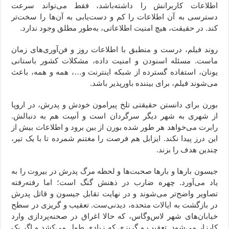
اطلاعات کاربرانش را داشته‌باشد، فقط می‌تواند سرعت
دسترسی به آن اطلاعات را کم و دست‌یابی به آن‌ها را سخت‌تر
کند. در حقیقت، هیچ امنیت اطلاعاتی، به‌طور مطلق وجود ندارد.
روند فیلم، درست و منطبق با اطلاعات روز و فن‌آوری‌های زمان
ماست. مسئله اسنودن و امنیت داده، مشکلات کشور باستانی
یونان، استفاده گسترده از شبکه اینترنت و…، همه و همه، باعث
می‌شوند فیلم، برای بیننده باورپذیر باشد.
بورن برای دانستن حقیقتی تلخ پیرامون خودش و پدرش، در اروپا
از شهری به شهر دیگر سرگردان است و اَسِت هم به دنبالش.
رابرت می‌خواهد هر طور شده بورن از بین برود و اطلاعات بیش از
این درز پیدا نکند. ایزابل هم فرصت را مغتنم شمرده تا با یک تیر،
چندین هدف را بزند.
جیسون بارها و بارها صحبت‌ها و لحظه مرگ پدرش در بیروت را به
یاد می‌آورد. چهره ضارب در ذهنش گنگ است؛ اما رفته‌رفته
تصاویر واضح‌تر می‌شوند و در نهایت تقابل جیسون و قاتل پدرش
در بازگشت به ایالات متحده، دیدنی‌ست. تعقیب و گریزی در سطح
خیابان‌های شهر لاس‌وگاس، که حالا اغراق در صحنه‌پردازی وارد
کارزار می‌شود. تعقیب و گریزی که زیادی طول می‌کشد و اگر یک