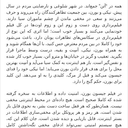
همه در “آتن” جمع‌اند. در شهر شلوغی و نارضایتی مردم در سال
پیش. نیکی و بورن، بین جمعیت تظاهرکنندگان راه می‌روند و حرف
می‌زنند و سعی در مخفی ماندن از چشم ماموران سیا دارند.
فیلم‌برداری روی دست و زوم این و زوم اوت‌ها در کل فیلم
خودنمایی می‌کنند و بسیار خوب است؛ اما اثری که این نوع از
فیلم‌برداری در سکانس‌های تظاهرات یونان دارد، باعث می‌شود
خود را کاملا در بین مردم معترض حس کنید، با آن‌ها همگام شوید و
به همراه بورن، نیکی، اَسِت و بقیه، درست وسط ماجرا قرار
بگیرید. تعقیب و گریز در خیابان‌ها و مترو آتن، بسیار خوب کار شده
و نفس‌گیر است. باز هم اینترنت به کمک سیا می‌آید و اَسِت بهترین
محل را برای هدف قرار دادن بورن می‌یابد؛ اما نیکی خود را فدای
جیسون می‌کند و قبل از مرگ، کلیدی را به او می‌دهد. این کلید
برای بورن، حکم گنج را دارد.
در فیلم جیسون بورن، امنیت داده و اطلاعات به سخره گرفته
شده‌ که کاملا صحیح است. هیچ داده‌ای در محیط اینترنتی مخفی
نیست. همان‌طور که هر قفل ساخت دست بشر، به نحوی قابل باز
شدن است،‌ هر رمز و هر پروتکل برای مخفی‌سازی اطلاعات در
بستر اینترنت، قابل بازیابی و دیده شدن است. جان کلام این که،
هیچ سیستم امنیتی نمی‌تواند ادعای مخفی نگه‌داشتن کامل