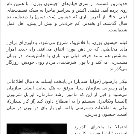
جدیدترین قسمت از سری فیلم‌های “جیسون بورن”، با همین نام
روی پرده آمد. فیلمی اکشن و سراسر ماجرا به سبک قسمت‌های
قبلی. حالا، از آخرین باری که جیسون (مت دیمن) را دیده‌ایم، ده
سال گذشته. او پخته‌تر، کم حرف‌تر و بیش از پیش، اهل عمل
شده‌است.
فیلم جیسون بورن، با فلاش‌بک‌ شروع می‌شود، یادآوری‌ای برای‌ ِ
مای مخاطب، که در ذهن بورن اتفاق می‌افتد. راه جدید امرار
معاشش هم مانند حرفه قبلی‌اش، بازی با جانش‌‌ست. در یونان
مشت‌زنی می‌کند و با پول شرط‌بندی مردم روی خودش، روزگار
می‌گذراند.
نیکی پارسونز (جولیا استایلز) در پایتخت ایسلند به دنبال اطلاعاتی
برای رسوایی سازمان سیا، موفق به هک سایت اصلی سازمان
می‌شود و قبل از این که مامور ارشد سازمان، ایزابل شربورن
(آلیسیا ویکاندر)، سیستم را به اصطلاح داون کند (از کار بیندازد)،
نیکی به اطلاعات دسترسی یافته. این بار پای دو بورن در میان
است. جیسون و پدرش.
احتمالا با ماجرای “ادوارد
اسنودن” آشنا هستید. کارمند