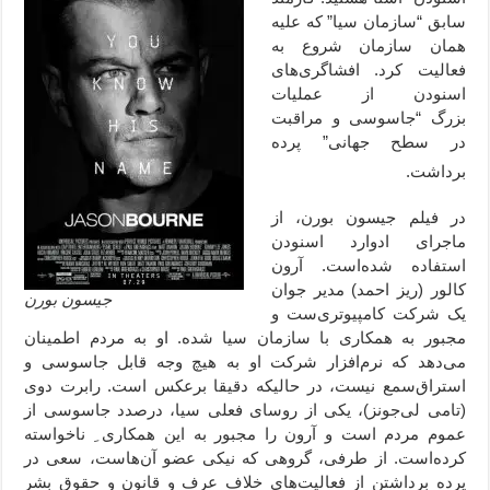
سابق “سازمان سیا” که علیه
همان سازمان شروع به
فعالیت کرد. افشاگری‌های
اسنودن از عملیات
بزرگ “جاسوسی و مراقبت
در سطح جهانی” پرده
برداشت.
در فیلم جیسون بورن، از
ماجرای ادوارد اسنودن
استفاده شده‌است. آرون
کالور (ریز احمد) مدیر جوان
جیسون بورن
یک شرکت کامپیوتری‌ست و
مجبور به همکاری با سازمان سیا شده‌. او به مردم اطمینان
می‌دهد که نرم‌افزار شرکت او به هیچ وجه قابل جاسوسی و
استراق‌سمع نیست،‌ در حالیکه دقیقا برعکس است. رابرت دوی
(تامی لی‌جونز)، یکی از روسای فعلی سیا، درصدد جاسوسی از
عموم مردم است و آرون را مجبور به این همکاری ِ نا‌خواسته
کرده‌است. از طرفی، گروهی که نیکی عضو آن‌هاست، سعی در
پرده برداشتن از فعالیت‌های خلاف عرف و قانون و حقوق بشر