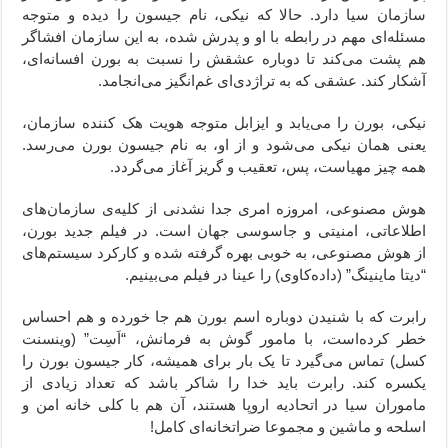
سازمان سیا دارد. حالا که نیکی، نام جیسون را دیده و متوجه
مسئله‌ای مهم در رابطه با او و پدرش شده، به این سازمان افشاگر
هم پشت می‌کند تا دوباره عشقش را نسبت به بورن افسانه‌ای،
آشکار کند. عشقی که به تراژدی‌ای غم‌انگیز می‌انجامد.
نیکی، بورن را می‌یابد و ایزابل متوجه هویت هک کننده سازمان،
یعنی همان نیکی می‌شود و از او، به نام جیسون بورن می‌رسد.
همه چیز مهیاست، پس، تعقیب و گریز آغاز می‌گردد.
هوش مصنوعی، امروزه امری جدا نشدنی از کلیه‌ی سازمان‌های
اطلاعاتی، امنیتی و جاسوسی جهان است. در فیلم جدید بورن،
از هوش مصنوعی، به خوبی بهره گرفته شده‌ و کارکرد سیستم‌های
“دیتا ماینینگ” (داده‌کاوی) را عینا در فیلم می‌بینیم.
رابرت که با شنیدن دوباره اسم بورن هم جا خورده و هم احساس
خطر کرده‌است، با مامور گوش به فرمانش، “اَسِت” (وینسنت
کسل) تماس می‌گیرد تا یک بار برای همیشه،‌ کار جیسون بورن را
یکسره کند. رابرت باید خدا را شاکر باشد که تعداد زیادی از
ماموران سیا در اتحادیه اروپا هستند، آن هم با کلی خانه امن و
اسلحه و ماشین و مجموعا ضراتخانه‌ای کامل!