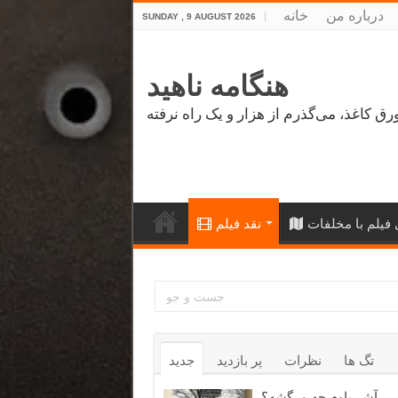
درباره من
خانه
SUNDAY , 9 AUGUST 2026
هنگامه ناهید
فیلم با مخلفات
نقد فیلم
تگ ها
نظرات
پر بازدید
جدید
آشر باوم چه مرگشه؟