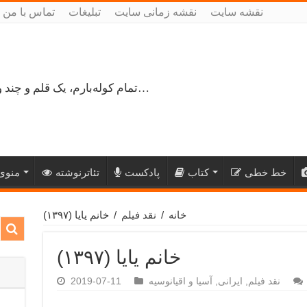
نقشه سایت
نقشه زمانی سایت
تبلیغات
تماس با من
تمام کوله‌بارم، یک قلم و چند ورق کاغذ، می‌گذرم از هزار و یک راه نرفته…
خط خطی
کتاب
پادکست
تئاترنوشته
منوی 
خانه
/
نقد فیلم
/
خانم یایا (۱۳۹۷)
خانم یایا (۱۳۹۷)
نقد فیلم
,
ایرانی
,
آسیا و اقیانوسیه
2019-07-11