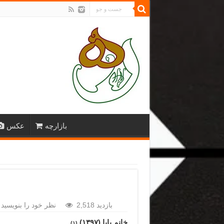
بازارچه
عکس
2,518 بازدید
نظر خود را بنویسید
خانم یایا (۱۳۹۷)
(۱)