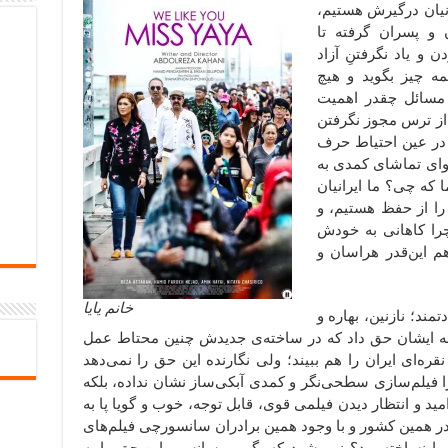
رانیان درگیرش هستیم،
و پسران گرفته تا
و یاد نگرفتنِ آزاد
ه چیز بگوید و هیچ
ین مسائل چقدر اهمیت
از ترس مجوز نگرفتن
در عین احتیاط حرف
وای تماشای کمدی به
 که چی؟ ما ایرانیان
را از حفظ هستیم، و
چرا کاهانی به خودش
م این‌قدر هراسان و
خانم یایا
تمند؛ نازنین، بهاره و
ید به ایشان حق داد که در ساخته‌ی جدیدش چنین محتاط عمل
نقره‌ای ایران را هم ببیند؛ ولی نگارنده این حق را نمی‌دهد
ا فیلم‌سازی سطحی‌نگر و کمدی آبکی‌ساز نشان نداده، بلکه
مید و انتظار دیدن فیلمی قوی، قابل توجه، خوب و گویا پا به
ا در همین کشور و با وجود همین برادران سانسورچی فیلم‌های
 نساخته بود؟ نمی‌شود که بگوییم سانسور این حق را به