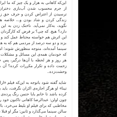
این‌که کاهانی به هزار و یک چیز که ما ای
از جرم محسوب شدن آب‌بازی دختران 
ترسیدن از اعتراض کردن و حرف حق زدن 
زندگی کردن و شاد بودن و..، خلاصه هم
نگوید، به‌کار نمی‌آید. ناخنک زدن به ا
دارد؟ هیچ. که چی؟ بر فرض که کارگردان 
این اثرش هم خواسته محتاط عمل کند و 
بزند و دو سه درصد از مردمی هم که به ه
سینما آمده‌اند، متوجه منظورش شوند؛ اما
که خودمان همه‌ی این مسائل و مشکلات 
هر روز و هز لحظه با آن‌ها درگیر، پس 
زحمت داده و تکرار مکررات کرده‌؟ آن ه
وحشت‌زده..
شاید گفته شود باتوجه به این‌که فیلم «اراد
تینا» او هرگز اجازه‌ی اکران نگرفت، با
کرده باشد تا خانم یایا حتمن رنگ پرده‌ی 
چون اولن: عبدالرضا کاهانی تاکنون خود ر
مخاطبی که برای فیلم او بلیط می‌خرد، باا
سالن سینما می‌گذارد و ثانین: مگر او قبل
خوبی از جمله «اسب حیوان نجیبی‌ست» را