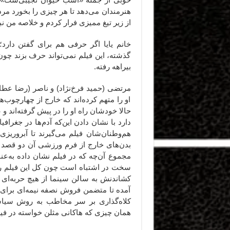
هنرمندان می‌دهد تا هر چیزی را بخورد مردم
از زیر تیغ ممیزی فرار کردم و خلاصه من ن
خانم یایا اگر حرفی هم برای گفتن دارد
گذشته، این فیلم نمی‌تواند حرف بزند چو
بیراهه رفته.
مرتضی (حمید فرخ‌نژاد) و ناصر (رضا عطار
او را متهم کرده‌اند که خارج از چهارچوب‌
حالا خودشان راه او را در پیش گرفته‌اند 
دارد با نشان دادن این‌که آدم‌ها در جغراف
هم‌وطنان‌شان فیلم می‌گیرند تا آبروریزی 
بدن‌‌های خارج از فرم ورزشی آن دو قصد د
مجموع آن‌چه که در فیلم نشان داده به‌عنو
سخت در اشتباه است چون کل این فیلم ر
کشاندنش به سالن سینما از هیچ حربه‌ای 
آمده تا متضمن فروش نصفه نیمه‌ای برای ا
کلاه‌گذاری بر سر مخاطب به روش سیاس
همان چیزی که هاکانی مثلن خواسته در فی