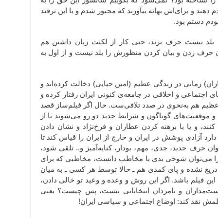
 دهند و برای‌اش بهانه بیآورند که مجبور شدم و با این ترفند
بودم دستم بود.
؛ بلد نیست حرف بزند، حتی کار از لکنت زبان داشتن هم
ن حرف زدن و بیان کردن منظورش را بلد نیست و از اول به
ان) زمانی در زندگی عظیم (امین حیایی) دخالت کرده‌اند و
های اجتماعی و اخلاقی در جامعه‌ی کنونی ایران رفتار کرده و
و عظیم هم به‌نحوی در صدد تلافی‌ست. حال اگر فیلم‌ساز قصد
یا و موقعیت‌های گوناگون و شرایط جدید دو رو می‌شوند یا از
کنند، و یا با برهنه کردن عطاران و فرخ‌نژاد و نشان دادن
ارد آزادی پوشش در ایران و خارج از ایران را قیاس کند تا
ان حرف جدید، جدی، مهم، بودار، کنایه‌آمیز و.. تلقی شود،
ا می‌توان شوخی بدی با مخاطب دانست، مخاطبی که برای
دریغ نشده و پای کمدی هم ـ حالا توسط هر کسی ـ به میان
ین فیلم باشد. اگر این روش و وعده و وعید تو خالی دادن،
ت‌مداران و نامزدان انتخاباتی نیست، پس چیست؟ یعنی
لمش نقد کند: اوضاع اجتماعی و سیاسی ایران!