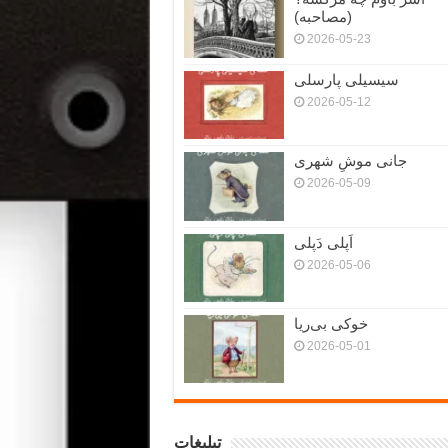
(مصاحبه)
2026-05-23
سیسیلی پارسلی
2026-05-12
جانی موشِ شهری
2026-05-09
اَپلی دَپلی
2026-05-06
خوکی بی‌ریا
2026-05-01
تبلیغات