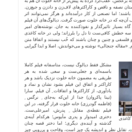
بلکه برعکس، عقب‌گرد کرده به پیش‌تر از خانه خلوت آن هم به
ن نصفه و ناقص و کاراکترهای لاف‌زن و دادزن و جیغ‌زن.
ند؛ اما تصنعی از کار درآمده‌اند و هرگز نمی‌توانند اثر
اف آن‌چه که در خانه خلوت صورت گرفت. دیالوگ‌های آن فیلم
گاه بسیار تاثیرگذار و نفوذکننده به جان. نوشته‌های امیر
دو سه خطش کافی‌ست تا دل را بلرزاند؛ ولی در خانه کاغذی
لسفی و چنین و چنان باشند که خُب نیستند و اتفاقا متن
 ِ «مقاله جنجالی» نوشته و می‌خواندش، اصلا و ابدا گیرایی
مشکل فقط دیالوگ نیست، متاسفانه فیلم کاملا
باسمه‌ای و جعلی‌ست و سعی شده به هر
طریقی به مضمون خانه خلوت نزدیک باشد و هر
کاراکتر و اتفاق این فیلم بشود نشان و نماد و
یادآوری، از کاراکترها و اتفاقات ِ آن فیلم. سارا
(تینا پاکروان) جدا از این‌که به‌جای ِ نرگس ِ
(فاطمه گودرزی) خانه خلوت قرار گرفته، در این
فیلم نقطه‌ی مقابل ِ پدرش، امیرعلی‌ست.
دختری امیدوار و پدری مأیوس؛ هرکدام آینه‌ی
 کاغذی
گذشته و آینده‌ی دیگری؛ اما دختر قصه چنان
ت. تقابل نظر و اندیشه یک چیز است، وقاحت و پررویی چیز