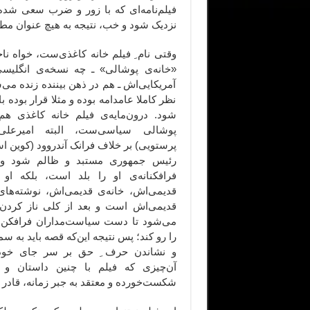
فیلم‌نامه‌ای که با زور و ضرب سعی شده
نزدیک شود و خب، نتیجه به هیچ عنوان مطلو
وقتی نام ِ فیلم خانه کاغذی‌ست، خواه ن
«خانه‌ی پوشالی» ـ چه نسخه‌ی انگلیس
آمریکایی‌اش ـ هم در ذهن بیننده زنده می‌ش
نظر کاملا عامدامه بوده و مثلا قرار بوده ب
شود. درون‌مایه‌ی فیلم خانه کاغذی هم
پوشالی سیاسی‌ست، البته امیرعلی 
پرستویی) بر خلاف فرانک آندروود (کوین ا
رئیس جمهوری مستبد و ظالم شود و 
فرافکنانه‌ی او را بلد است، بلکه او 
قدیمی‌اش، خانه‌ی قدیمی‌اش، نوشته‌های
قدیمی‌اش است و بعد از کلی ناز کردن،
می‌شود تا دست سیاست‌مداران فرافکن 
را رو کند؛ پس نتیجه این‌که قصه باید به
و نشاندن حرف ِ حق بر سر جای خود 
آن‌چیزی که فیلم‌ با چنین داستان و ک
شکست‌خورده و معتقد به جبر زمانه، قادر