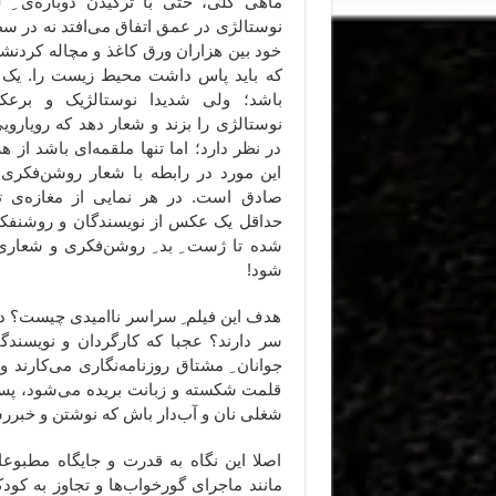
ماهی گلی، حتی با ترکیدن دوباره‌ی ِ 
نوستالژی در عمق اتفاق می‌افتد نه در سطح
خود بین هزاران ورق کاغذ و مچاله کردنشا
که باید پاس داشت محیط زیست را. یک ف
باشد؛ ولی شدیدا نوستالژیک و برعکس
نوستالژی را بزند و شعار دهد که رویاروی
در نظر دارد؛ اما تنها ملقمه‌ای باشد از هر
این مورد در رابطه با شعار روشن‌فکری 
صادق است. در هر نمایی از مغازه‌ی ت
حداقل یک عکس از نویسندگان و روشنفکر
شده تا ژست ِ بد ِ روشن‌فکری و شعاری
شود!
هدف این فیلم ِ سراسر ناامیدی چیست؟ د
سر دارند؟ عجبا که کارگردان و نویسندگا
جوانان ِ مشتاق روزنامه‌نگاری می‌کارند 
قلمت شکسته و زبانت بریده می‌شود، پس 
شغلی نان و آب‌دار باش که نوشتن و خبر
اصلا این نگاه به قدرت و جایگاه مطبوع
مانند ماجرای گورخواب‌ها و تجاوز به کودک