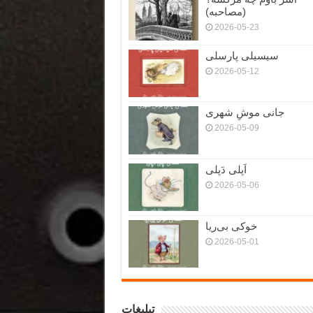
(مصاحبه)
2026-05-23
سیسیلی پارسلی
2026-05-12
جانی موشِ شهری
2026-05-09
اَپلی دَپلی
2026-05-06
خوکی بی‌ریا
2026-05-01
تبلیغات