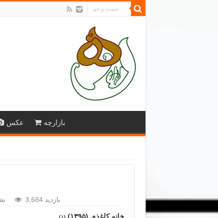
بازارچه
عکس
3,684 بازدید
نظ
خانه کاغذی (۱۳۹۵)
(۱)