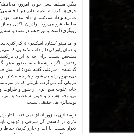
دیگر. مسلما نسل جوان ِ امروز، محافظه‌ک
حرف‌ها گذشته. عمه خانم (ثریا قاسمی)
می‌زند و داد می‌کشد و ادای مذهبی بودن ر
سلیطه فرو می‌رود. برادران پاکدل هم از 
رویگری) است و تورج هم در تضاد با سه پ
و اما مینو (ستاره اسکندری)، کاراکتری‌‌س
و همان پاورقی‌ها و داستانک‌هایی که می‌
مشخص نیست برای چه به ایران بازگشته 
رفتنش. اگر خوشبینانه به حضور مینو نگ
گذشته‌ی امیرعلی گفته شود؛ اما نبش قبر
بی‌مفهوم زده می‌شود و هر چه بیشتر این
تاریکی گم می‌گردد. تاریکی که در سرتاسر 
خانه خلوت هیچ اثری از شور و طراوت و
بی‌نتیجه هستند و خود ِ شخصیت‌ها بی‌بن
نوستالژی‌ها، حقیقی نیست.
نوستالژی به زور اتفاق نمی‌افتد. با تار ز
نذری در کاسه‌ی گل سرخی و کوبیدن تابلو
دیوار نیست. با آب و جارو کردن حیاط 