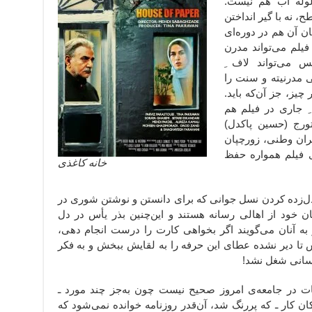
لوله آب هم نیست.
، نه با گیر انداختن
ن آن هم در دوره‌ای
یلم می‌تواند مدرن
 می‌تواند لاف ِ
ی مدرنیته و سنت را
 چیز، جز آن‌که باید.
ِ جاری در فیلم هم
ورج (حسین پاکدل)
ان وطنی، زورچپان
 فیلم همواره حفظ
خانه کاغذی
ل‌زده کردن نسل جوانی که برای دانستن و نوشتن شوری در
ن خود از اهالی رسانه هستند و این‌چنین بذر یأس در دل
و به آنان می‌‌گویند اگر بخواهی کارت را درست انجام دهی،
تا دیر نشده عطای این حرفه را به لقایش ببخش و به فکر
رسانی شغل نشد!
ات در جامعه‌ی امروز صحیح نیست چون به‌جز چند مورد ـ
ان کار ـ که پررنگ شد، آن‌قدر روزنامه خوانده نمی‌شود که