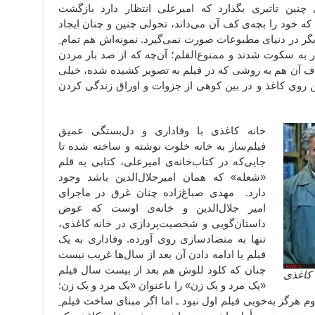
چنین تاثیری بگذارد که امیرعلی انتظار دارد بازگشت
که خود را بچه‌ی کف آن می‌داند، تحولی چنین و چنان ایجاد
گر در دنیای مطبوعات صورت نمی‌گیرد. نمونه‌اش هم تمام ِ
ار به سکوت شدند و ممنوع‌القلم؛ آن‌چه که از صد بار مردن
ذف آن هم به روشی که در فیلم به تصویر کشیده شده، خیلی
 روی کاغذ و در بین کوهی از جزوات و اوراق زندگی کردن
خانه کاغذی با وفاداری و دل‌بستگی عمیق
فیلم‌ساز به خانه خلوت نوشته و ساخته شده تا
جایی‌که در کتاب‌خانه‌ی امیرعلی، کتابی به قلم
«شعله» که همان امیرجلال‌الدین باشد وجود
دارد. مهدی صباغ‌زاده چنان غرق در ماجرای
امیر جلال‌الدین و خانه‌ی اوست که عوض
داستان‌‌گویی و شخصیت‌پردازی در خانه کاغذی،
تنها به متضاد‌سازی روی آورده. وفاداری به یک
فیلم یا ادامه دادن آن بعد از سال‌ها غریب نیست
چنان که کلود للوش هم بعد از بیست سال فیلم
 کاغذی
«یک مرد و یک زن» را باعنوان «یک مرد و یک زن:
هرگز به‌خوبی فیلم اول نبود ـ اما اگر مبنای ساخت فیلم ِ