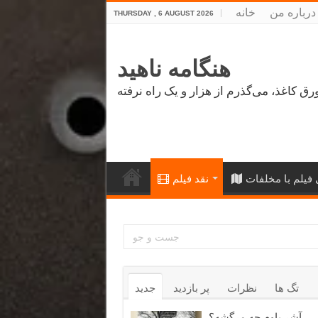
درباره من
خانه
THURSDAY , 6 AUGUST 2026
هنگامه ناهید
فیلم با مخلفات
نقد فیلم
تگ ها
نظرات
پر بازدید
جدید
آشر باوم چه مرگشه؟