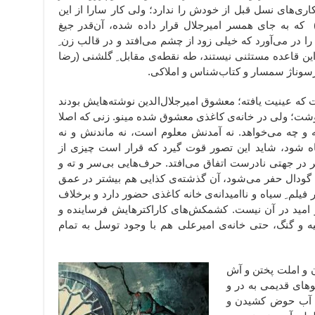
اری‌های نسل قبل از خودش را ندارد؛ ولی کار سارا از این‌
 که به جای همسر امیرجلال قرار داده شده، آن‌قدر جیغ
ا در می‌آورد که خیلی زود از چشم می‌افتد و در قالب زن ِ
این قاعده مستثنی نیستند، طه نقطه‌ی مقابل ِ گلشنی (رضا
رسوناژ سمسار و کتاب‌شناس و املاکی.
ت که عینیت یافته؛ معشوق امیرجلال‌الدین نوشته‌هایش بودند
نوشت؛ ولی در خانه‌ی کاغذی معشوق شده مینو. زنی که اصلا
و چه می‌خواهد. نه آمدنش معلوم است، نه ماندنش و نه
اه شود، شاید این تصور قوت گیرد که قرار است چیزی از
 در جهتی نادرست اتفاق می‌افتد. حرف‌هایی بی‌سر و ته و
 گودال حفر می‌شود، آن گذشته‌ی کذایی هم بیشتر در عمق
فیلم ِ سیاه و ناامیدانه‌ی خانه کاغذی حضور دارد و برخلاف
 امید در آن نیست. کشمکش‌های کاراکترهایش فرساینده و
یه و گنگ، حتی خانه‌ی امیرعلی هم با وجود توسل به تمام
دن و املت پختن و آش
های قدیمی به در و
و آب حوض کشیدن و