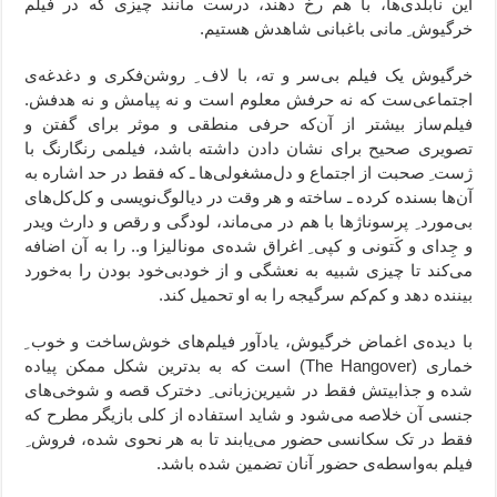
این نابلدی‌ها، با هم رخ دهند، درست مانند چیزی که در فیلم
خرگیوش ِ مانی باغبانی شاهدش هستیم.
خرگیوش یک فیلم بی‌سر و ته، با لاف ِ روشن‌فکری و دغدغه‌ی
اجتماعی‌ست که نه حرفش معلوم است و نه پیامش و نه هدفش.
فیلم‌ساز بیشتر از آن‌که حرفی منطقی و موثر برای گفتن و
تصویری صحیح برای نشان دادن داشته باشد، فیلمی رنگارنگ با
ژست ِ صحبت از اجتماع و دل‌مشغولی‌ها ـ که فقط در حد اشاره به
آن‌ها بسنده کرده ـ ساخته و هر وقت در دیالوگ‌نویسی و کل‌کل‌های
بی‌مورد ِ پرسوناژها با هم در می‌ماند، لودگی و رقص و دارث ویدر
و جِدای و کَتونی و کپی ِ اغراق شده‌ی مونالیزا و.. را به آن اضافه
می‌کند تا چیزی شبیه به نعشگی و از خودبی‌خود بودن را به‌خورد
بیننده دهد و کم‌کم سرگیجه را به او تحمیل کند.
با دیده‌ی اغماض خرگیوش، یادآور فیلم‌های خوش‌ساخت و خوب ِ
خماری (The Hangover) است که به بدترین شکل ممکن پیاده
شده و جذابیتش فقط در شیرین‌زبانی ِ دخترک قصه و شوخی‌های
جنسی آن خلاصه می‌شود و شاید استفاده از کلی بازیگر مطرح که
فقط در تک سکانسی حضور می‌یابند تا به هر نحوی شده، فروش ِ‌
فیلم به‌واسطه‌ی حضور آنان تضمین شده باشد.