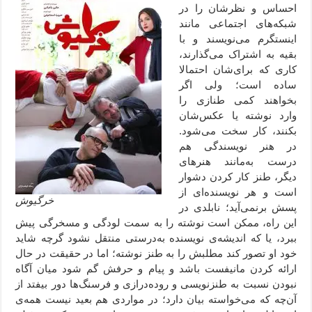
احساس و نظرشان را در
شبکه‌های اجتماعی مانند
اینستگرم می‌نویسند و با
بقیه به اشتراک می‌گذارند،
کاری که برای‌شان احتمالا
ساده است؛ ولی اگر
بخواهند کمی طنازی را
وارد نوشته یا عکس‌شان
بکنند، کار سخت می‌شود.
در هنر نویسندگی هم
درست به‌مانند هنرهای
دیگر، طنز کار کردن دشوار
است و هر نویسنده‌ای از
خرگیوش
پسش برنمی‌آید؛ نابلدی در
این راه، ممکن است نوشته را به سمت لودگی و مسخرگی پیش
ببرد، یا که اندیشه‌ی نویسنده به‌درستی منتقل نشود گرچه شاید
خود او تصور کند مطلبش را به طنز نوشته؛ اما در حقیقت در حال
ارائه کردن مانیفست باشد و پیام و حرفش گم شود میان آگاه
نبودن نسبت به طنزنویسی و روده‌درازی و فرسنگ‌ها دور بیفتد از
آن‌چه که می‌خواسته بیان دارد؛ در مواردی هم بعید نیست همه‌ی