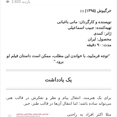
2,820 بازدید
خرگیوش (۱۳۹۵)
(۱)
نویسنده و کارگردان: مانی باغبانی
تهیه‌کننده: جبیب اسماعیلی
ژانر
: کمدی
محصول
: ایران
مدت
: ۹۰
دقیقه
“توجه فرمایید،‌ با خواندن این مطلب، ممکن است داستان فیلم لو
برود.”
یک یادداشت
برای یک هنرمند، انتقال پیام و نظر و تفکرش در قالب هنر،
می‌تواند ساده باشد؛ اما انتقال آن‌ها در قالب طنز، خیر.
مثلا اکثر افراد به راحتی