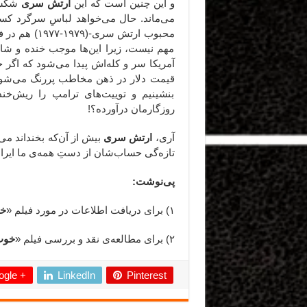
و این چنین است که این
ارتش سری
شکست 
می‌ماند. حال می‌خواهد لباسِ سرگرد کسل
محبوب ارتش س
مهم نیست، زیرا این‌ها موجب خنده و شا
آمریکا سر و کله‌اش پیدا می‌شود که اگر خ
قیمت دلار در ذهن مخاطب پررنگ می‌شود و
بنشینیم و توییت‌های ترامپ را ریش‌خند
روزگارمان درآورده؟!
آری،
ارتش سری
بیش از آن‌که بخنداند می‌
تازه‌گی حساب‌شان از دستِ همه‌ی ما ایرا
پی‌نوشت:
۱) برای دریافت اطلاعات در مورد فیلم «
خوب
۲) برای مطالعه‌ی نقد و بررسی فیلم «
خوب،
gle +
LinkedIn
Pinterest