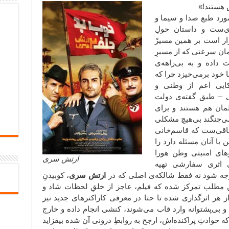
ش هستند!»
ه مورد طبع صدا و سیما و
ی‌ست و داستان حولِ
رار است بر همین مسیرْ
مان سرعتی که از مسیرِ
ت داده و به بی‌راهه‌ی
 خود برمی‌خیزد چرا که
ایی اعم از وطنی و
 – طبق گفته‌ی دولت
ان هم هستند و برای
ی‌جنگند بی‌هیچ مشکلی
باقی‌ست که قاسم‌خانی
با آنان مسئله دارد را
روهای امنیتی وطن هورا
ارتش سری
ی اثری سفارشی تهیه
توجه شود نه فقط شالکه‌ی اصلی که در
ارتش سری
، کوبیدنِ
 این مطلب تمرکز شده که فیلم، عاجز از خلقِ لحظات شاد و
هر اثرگذاری شده تا حتا در معرفی کاراکترهای جدید نیز
 و بی‌پشتوانه وارد قاب می‌شوند، کنشی انجام داده و خارج
که حوادثِ پراکنده‌اش، ارجح به روابطِ درونی آن شده بیفزاید