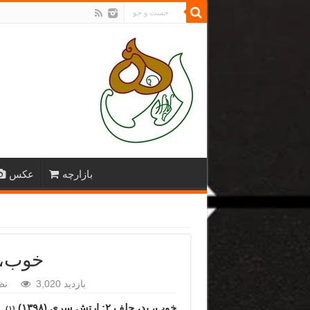
بازارچه
عکس
خوب، بد، جل
3,020 بازدید
نظ
خوب، بد، جلف ۲: ارتش سری (۱۳۹۸)
(۱)