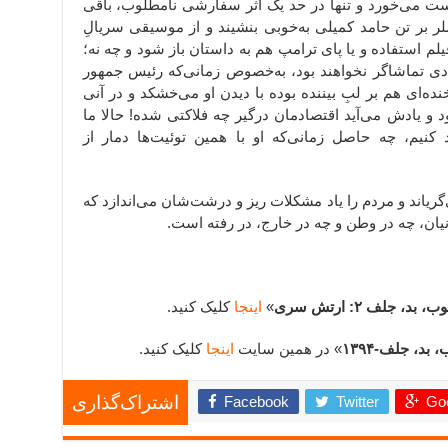
می‌خورد و تنها در حد یک اثر سفارشی نامطلوب، باقی
ر بر تن حامد کمیلی به‌خوبی بنشیند و از موسیقی سریالِ
ری-(۱۹۷۹-۱۹۷۷) هم در فیلم استفاده و یا پای ترامپ هم به داستان باز شود و چه نه؛
دی تماشاگر نخواهند بود، به‌خصوص زمانی‌که رئیس جمهور
نده‌ای هم بر لبِ بیننده بوده با دیدن او می‌خشکد و در آنی
 یادش می‌آید اقتصادمان درگیر چه فلاکتی شده! حالا ما
 کنیم، چه حاصل زمانی‌که او با همین توئیت‌ها دمار از
گریاند و مردم را یاد مشکلات ریز و درشت‌شان می‌اندازد که
نیان، چه در وطن و چه در خارج، در رفته است.
، بد، جلف ۲: ارتش سری
» ‌
اینجا
کلیک کنید.
 بد، جلف-۱۳۹۴
» در همین سایت
اینجا
کلیک کنید.
Facebook
Twitter
Goo
اشتراک‌گذاری