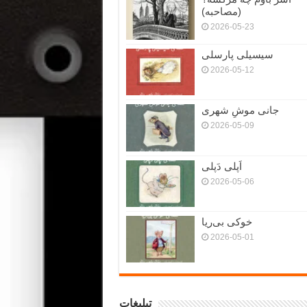
(مصاحبه)
2026-05-23
سیسیلی پارسلی
2026-05-12
جانی موشِ شهری
2026-05-09
اَپلی دَپلی
2026-05-06
خوکی بی‌ریا
2026-05-01
تبلیغات