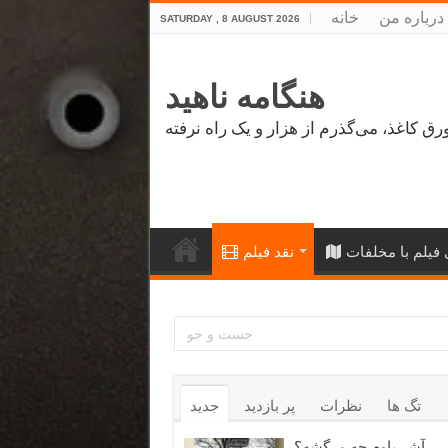
درباره من
خانه
SATURDAY , 8 AUGUST 2026
هنگامه ناهید
فیلم با مخلفات
نقد فیلم
تگ ها
نظرات
پر بازدید
جدید
آشر باوم چه مرگشه؟