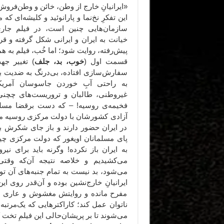
«ایرانیانِ خارج از وطن، خائن و وطن‌فرو
این تفکرِ نخ‌نما و پارانوئید و کلیشه‌ای ک
سازمان‌هایی چنین است، در فیلم جار
خیانت به ایران و ایرانی شکل گرفته و ق
پیش‌رفته، روایت شود؛ اما خُب، فیلم به ه
قسمت اول (
خوب، بد، جلف
) تغییر جه
سفارش‌سازی افتاده، بی‌درنگ به ضدیت با
به راحتی آبِ خوردن جاسوسان آمریک
غیروطنی، طالبان و تروریست‌های چچنی
فخیمه‌ی روسیه! – که دست برقضا مسلم
آزادی کشورشان با دولت مرکزی روسیه م
در ایران حضور دارند و باز جای شکرش 
پای مسلمانان اویغور که دولت مرکزی چین 
به ایران باز نکرده! وگرنه باید برای نی
می‌کشیدیم و خلاصه نتیجه آن‌که وقت
می‌شود، بد نیست به تمام جنبه‌های آن 
ایرانیانِ خارج‌نشین بوده و آن‌قدر روی
مفرح مانده و روایتش مغشوش و عاری از 
ناتوان عمل کند؛ کاراکترهایی که یک‌مرتبه
می‌شوند تا بر پریشان‌حالی این فیلمِ تخت 