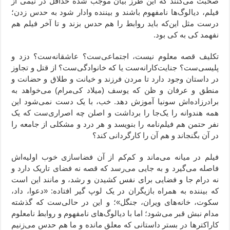
صحبت می‌کنند که این طرز بیان موجب شده حداقل در نیمی از
فیلم، دیالوگ‌ها نامفهوم باشند و بیننده وادار شود به حدس زدن؛
درست مثل این‌که باید روابط را هم حدس بزند و تا آخر فیلم هم
نفهمد کی به کی بود.
تکلیف قصه معلوم نیست، اجتماعی‌ست؟ عاشقانه‌ست؟ دزد و
پلیسی‌ست؟ جنایت‌کارانه‌ست یا که خانوادگی‌ست؟ از قتل و تجاوز
در داستان وجود دارد تا مردن فرزند و خیانت و طلاق و حضانت و
منطق و عرفان و ظن که یوسف (میلاد کی‌مرام) می‌خواهد به
برادرزاده‌اش سونیا آموزش دهد. خب، با یک دست نمی‌شود این
همه هندوانه را یک‌جا را برداشت و اصلن چه اصراری‌ست که یک
نفر حتمن هم فیلم‌نامه را بنویسد و هر درد و مشکلی از جامعه را
در آن بگنجاند و هم آن را کارگردانی کند؟
فیلم در میانه می‌ماند و کم‌کم از آن فضاسازی خوب اولیه‌اش
فاصله می‌گیرد و به‌ جایی می‌رسد که قصه نه فضای تاریک دارد و
نه درام جا و فضایی برای نفس کشیدن و رشد، و مانند این است
که بیننده به همراه بازیگران در یک لوپ گیر افتاده: «دعوا، داد،
سکوت، خانه‌های ویران، جنگل»؛ و این در حالی‌ست که گذشته
مدام نبش قبر می‌شود؛ اما با دیالوگ‌های نامفهوم و روابط نامعلوم
کاراکترها در بستر داستانی که معلق مانده و ما هم حدس می‌زنیم