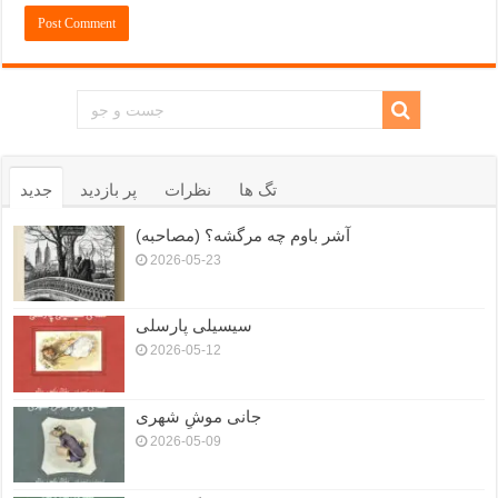
تگ ها
نظرات
پر بازدید
جدید
آشر باوم چه مرگشه؟ (مصاحبه)
2026-05-23
سیسیلی پارسلی
2026-05-12
جانی موشِ شهری
2026-05-09