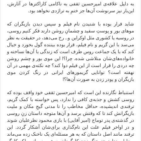
به دلیل علاقه‌ی امیرحسین ثقفی به ناکامی کاراکترها در آثارش،
این‌بار نیز سرنوشت آن‌ها جز ختمِ به تراژدی نخواهد بود.
شاید قرار بوده با شنیدن نام فیلم و سپس دیدن بازیگران که
موهای بور و پوستِ سفید و چشمانِ روشن دارند فکر کنیم روسی،
در روسیه یا کشوری مثل اوکراین و.. رخ می‌دهد، در حقیقت به نظر
می‌سد با این گریم و نام فیلم، قرار بوده بیننده گول بخورد و خیال
کند که با یک جماعت روس طرف است که زندگی با آن‌ها نساخته و
خانواده‌های‌شان متلاشی شده. چرا؟! این موی بور و چشم روشن
چه دردی را قرار است از این فیلم دوا کند؟ چه نکته‌ی مهمی در آن
نهفته است؟ توانایی گریمورهای ایرانی در رنگ کردن موی
بازیگران و پودر زدن به صورت آن‌ها؟!
استنباط نگارنده این است که امیرحسین ثقفی خود واقف بوده که
روسی کشش و جذبه‌ی کافی را ندارد، پس خواسته با کمک گریم،
ترفندی اندیشیده، حداقل مخاطب را تا مدتی گیجِ مکان و ملیت
بازیگرانش کند تا که وقتش برسد و آن‌ها متوجه داستان زنِ روسی
در گذشته‌ی پدر توماج (امیر آقایی) با بازی محمود نظرعلیان شوند
و در اواخر فیلم علت این نام‌گذاری برای‌شان آشکار گردد. این
ترفند مانند اصل داستان که به هر مسئله‌ای یک ناخنک زده می‌ماند
و دلیلی ندارد جز چنگ زدن کارگردان به هر ریسمانی بلکه کارگر