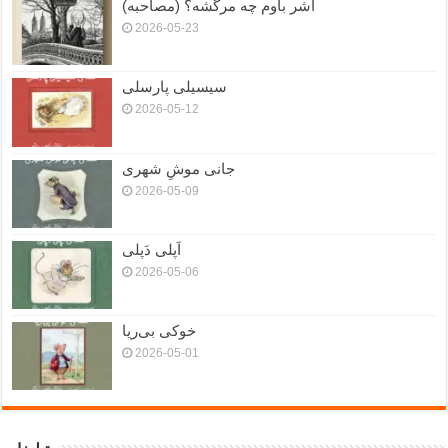
آشر باوم چه مرگشه؟ (مصاحبه)
2026-05-23
سیسیلی پارسلی
2026-05-12
جانی موشِ شهری
2026-05-09
اَپلی دَپلی
2026-05-06
خوکی بی‌ریا
2026-05-01