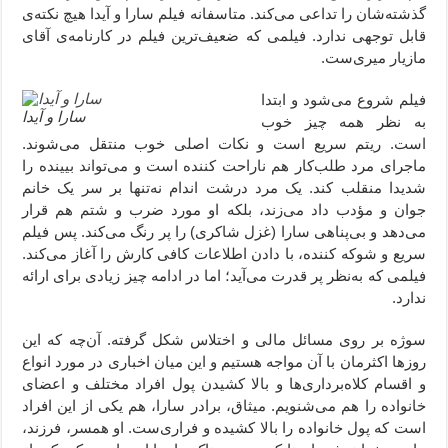
گذشته‌شان را تداعی می‌کند. متاسفانه فیلم سارا و آیدا هیچ نکته‌ی
قابل توجهی ندارد. فیلمی که ضعیف‌ترین فیلم در کارنامه‌ی آقای
مازیار میری‌ست.
فیلم شروع می‌شود و ابتدا
سارا و آیدا
به نظر همه چیز خوب
است. ریتم سریع است و نکات اصلی خوب منتقل می‌شوند.
ماجرای مرد طلب‌کار هم ناراحت کننده است و می‌تواند بیینده را
شدیدا منقلب کند. یک مرد درشت اندام نه‌تنها بر سر یک خانم
جوان و مؤدب داد می‌زند، بلکه او مورد ضرب و شتم هم قرار
می‌دهد و بی‌پناهی سارا (غزل شاکری) را پر رنگ می‌کند. پس فیلم
سریع و شوکه کننده، با دادن اطلاعات کافی کارش را آغاز می‌کند.
فیلمی که به‌نظر پر قدرت می‌آید؛ اما در ادامه چیز زیادی برای ارائه
ندارد.
سوژه بر روی مسائل مالی و اختلاس شکل گرفته. آن‌چه که این
روزها اکثرمان با آن مواجه هستیم و این میان اخباری در مورد انواع
و اقسام کلاه‌برداری‌ها و بالا کشیدن پول افراد مختلف و اعضای
خانواده را هم می‌شنویم. میثاق،‌ برادر سارا، هم یکی از این افراد
است که پول خانواده را بالا کشیده و فراری‌ست. او همسر، فرزند،