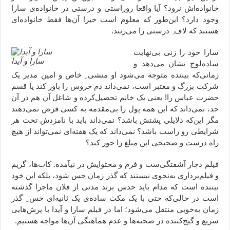
خانواده‌اش نرود؟ آیا واقعا روراستی و درستی در خانواده‌ی سارا
وجود دارد؟ این‌طور که معلوم است خیر! آن‌ها فقط خانواده‌ای
هستند که لاف ِ درستی را می‌زنند.
سارا خود را زنی بی‌نهایت
سارا و آیدا
ساده‌لوح نشان می‌دهد و
زمانی‌که بیننده متوجه می‌شود او منشی ِ خاص و امین مدیر یک
شرکت بزرگ و معتبر است، نمی‌داند دم خروس را باور کند یا قسم
حضرت عباس را! یعنی یک خانم تحصیل‌کرده و شاغل آن هم در آن
حد، نمی‌داند که این همه پول را بی‌مقدمه به کسی قرض نمی‌دهند
مگر این‌که دلایلی پشتش باشد؟ نمی‌داند باید با نامزدش تحت هر
شرایطی رو راست باشد؟ نمی‌داند که یک هفته‌ای نمی‌تواند از هیچ
راه درست و صحیحی این مبلغ را جور کند؟
فیلم دچار آشفتگی‌ست و فرم و محتوایش در نیآمده. کات‌ها، گریم
و فیلم‌برداری به‌نحوی نیستند که گذر زمان حس شود، بلکه این خود
بیننده است که مدام باید حدس بزند مدتی از فلان ماجرا گذشته
است در حالی‌که حتی با یک مکث ساده‌ی یک ثانیه‌ای حس ِ گذر
زمان به‌خوبی منتقل می‌شود؛ اما در فیلم سارا و آیدا با پرش‌‌هایی
سریع و گیج‌کننده در صحنه‌ها و عدم هماهنگی آن‌ها مواجه هستیم.