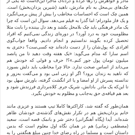
مادر و خواهرش را رها کرده و دردناک ماجرا این‌جاست که یکی از
چک‌های بی‌محل به نام مادرش، ناهید (شیرین یزدان‌بخش) است.
همین چک است که احساسات مخاطب را بیش از پیش برمی‌انگیزد
و یک فاز ملودرام؛ اما گذرا به فیلم می‌دهد. سوال این است که چرا
یک مادر فرهنگی باید چک بلامحل بکشد و بعد دل بیننده را بابت مثلا
مظلومیت خود به درد آورد؟ در دوره‌ای زندگی نمی‌کنیم که افراد
تحصیل کرده بگویند ندانستیم و انجام دادیم. واقعا جواب‌گوی
افرادی که پول‌شان را از دست داده‌اند چه کسی‌ست؟ دختری به
اسم سارا که مدام می‌گوید: «یک هفته وقت دهید تا من پانصد
میلیون تومان پول جور کنم..»؟! حرف و قولی که خودش هم
می‌داند از اساس صحت ندارد. حالا چرا مخاطب باید دلش بسوزد
که ناهید به زندان برود؟ اگر او زنی امی بود و می‌گفت به‌زور و
ندانسته پسرش از او امضا و یا اثر انگشت گرفته، باورش سهل بود
تا این‌که یک مادر ِ بادانش، شریک جرم ِ کلاه‌برداری فرزندش شود و
بعد هم قیافه‌ی حق به‌جانب و مظلوم به خودش بگیرد.
همان‌طور که گفته شد، کاراکترها کاملا تیپ هستند و عزیزی مانند
خانم یزدان‌بخش هم در تکرار نقش‌های گذشته‌ی خودشان ظاهر
شده‌اند. آیدا (پگاه آهنگرانی) دختر شر و بانمک قصه است، سعید
(مصطفی زمانی) هم در همان نگاه اول معلوم است که بدمن
داستان است و مسلما در راه رضای خدا چنین مبلغ هنگفتی را به