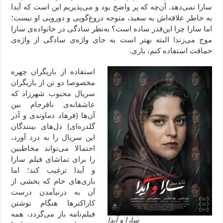
سارا نمی‌دهد. آن‌چه که پر واضح بود و می‌پذیریم این است که آیدا
به خاطر علاقه‌اش به سعید، متوجه دروغ‌گویی و دورویی او نیست؛
اما سارا چرا این‌قدر ساده است؟ به‌نظر سادگی در خانواده‌ی سارا
موج می‌زند! البته بهتر است به جای واژه‌ی سادگی از واژه‌ی
حماقت استفاده کنم، باری.
استفاده از بازیگران چهره
مخصوصا دو تن از بازیگران
سریال محبوب شهرزاد که
عاشقانه‌ی نافرجام بین
آن‌ها (فرهاد دماوندی و آذر
گلدره‌ای) دل‌های بینندگان
این سریال را به درد آورد،
احتمالا می‌تواند مخاطبین
را برای تماشای فیلم سارا
و آیدا ترغیب کند؛ اما
بازی‌های خام که بخشی از
آن به درنیآمدن درست
کاراکترها هنگام نوشتن
فیلم‌نامه باز می‌گردد، همه
سارا و آیدا