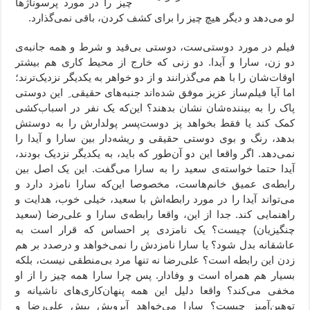
چیز را در مورد پرسوناژها
لو می‌دهد و دیگر هیچ چیز را برای کشف کردن، باقی نمی‌گذارد.
فیلم در مورد دوستی‌ست، دوستی بی‌قید و شرط و همه جانبه‌ی
دو زن، سارا و آیدا. دو زنی که خارج از محیط کاری هم بیشتر
اوقات‌شان را با هم می‌گذرانند و از دو خواهر به یکدیگر نزدیک‌ترند؛
اما آیا فیلم‌ساز عزیز موفق شده‌اند جنبه‌های حقیقی ِ این دوستی
پاک را به بیننده‌شان نشان بدهند؟ این‌که یک نفر در اسباب‌کشی
کمک کند یا فقط بخواهد پز دوست‌پسر پولدارش را به دوستش
بدهد، رنگ و بوی دوستی حقیقی و ریشه‌دار بین سارا و آیدا را
نمی‌دهد. اگر واقعا این دو آن‌طور که باید، به یکدیگر نزدیک بودند،
آیدا حتما خواسته‌ی سعید را به سارا می‌گفت. این یک اصل بین
رابطه‌ی عمیق خانم‌هاست، مخصوصا این‌که سارا نامزد دارد و
می‌تواند آیدا را در مورد رابطه‌اش با سعید، خیلی خوب، هدایت و
راهنمایی کند. جدا از این، واقعا رابطه‌ی سارا و علی‌رضا (سعید
چنگیزیان) چیست؟ یک نامزدی پر احساس که قرار است به
عاشقانه بدل شود؟ یا سارا نامزدش را نمی‌خواهد و درصدد بر هم
زدن این رابطه است؟ علی‌رضا نه تنها مرد بی‌منطقی نیست، بلکه
بسیار هم همراه است و وفادار. پس چرا سارا همه چیز را از او
مخفی می‌کند؟ واقعا دلیل این همه پنهان‌کاری‌های ناشیانه و
توهین‌آمیز چیست؟ سارا می‌خواهد آبرویش پیش علی‌رضا و